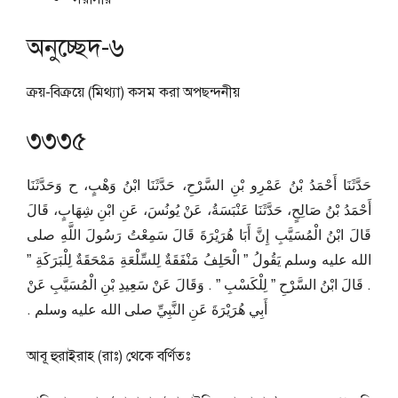
অনুচ্ছেদ-৬
ক্রয়-বিক্রয়ে (মিথ্যা) কসম করা অপছন্দনীয়
৩৩৩৫
حَدَّثَنَا أَحْمَدُ بْنُ عَمْرِو بْنِ السَّرْحِ، حَدَّثَنَا ابْنُ وَهْبٍ، ح وَحَدَّثَنَا
أَحْمَدُ بْنُ صَالِحٍ، حَدَّثَنَا عَنْبَسَةُ، عَنْ يُونُسَ، عَنِ ابْنِ شِهَابٍ، قَالَ
قَالَ ابْنُ الْمُسَيَّبِ إِنَّ أَبَا هُرَيْرَةَ قَالَ سَمِعْتُ رَسُولَ اللَّهِ صلى
الله عليه وسلم يَقُولُ ‏”‏ الْحَلِفُ مَنْفَقَةٌ لِلسِّلْعَةِ مَمْحَقَةٌ لِلْبَرَكَةِ ‏”‏
‏.‏ قَالَ ابْنُ السَّرْحِ ‏”‏ لِلْكَسْبِ ‏”‏ ‏.‏ وَقَالَ عَنْ سَعِيدِ بْنِ الْمُسَيَّبِ عَنْ
أَبِي هُرَيْرَةَ عَنِ النَّبِيِّ صلى الله عليه وسلم ‏.‏
আবূ হুরাইরাহ (রাঃ) থেকে বর্ণিতঃ