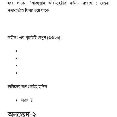
হয়ে থাকে। ‘আবদুল্লাহ আয-যুহরীর বর্ণনায় রয়েছে : বেহুদা
কথাবার্তাও মিথ্যা হয়ে থাকে।
সহীহ : এর পূর্বেরটি দেখুন (৩৩২৬)।
হাদিসের মানঃ
সহিহ হাদিস
সরাসরি
অনুচ্ছেদ-২