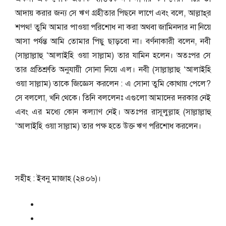
আদায় করার জন্য সে ঋণ গ্রহীতার পিছনে লাগে এবং বলে, আল্লাহ্‌র
শপথ! তুমি আমার পাওয়া পরিশোধ না করা অথবা জামিনদার না নিয়ে
আসা পর্যন্ত আমি তোমার পিছু ছাড়বো না। বর্ণনাকারী বলেন, নবী
(সাল্লাল্লাহু ‘আলাইহি ওয়া সাল্লাম) তার যামিন হলেন। অতঃপর সে
তার প্রতিশ্রুতি অনুযায়ী সোনা নিয়ে এল। নবী (সাল্লাল্লাহু ‘আলাইহি
ওয়া সাল্লাম) তাকে জিজ্ঞেস করলেন : এ সোনা তুমি কোথায় পেলে?
সে বললো, খনি থেকে। তিনি বললেনঃ এগুলো আমাদের দরকার নেই
এবং এর মধ্যে কোন কল্যাণ নেই। অতঃপর রাসূলুল্লাহ (সাল্লাল্লাহু
‘আলাইহি ওয়া সাল্লাম) তার পক্ষ হতে উক্ত ঋণ পরিশোধ করলেন।
সহীহ : ইবনু মাজাহ (২৪০৬)।