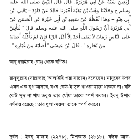
أَرْبَعِينَ سَنَةً عَنْ أَبِي هُرَيْرَةَ، قَالَ قَالَ النَّبِيُّ صلى الله عليه
وسلم ح وَحَدَّثَنَا وَهْبُ بْنُ بَقِيَّةَ أَخْبَرَنَا خَالِدٌ عَنْ دَاوُدَ – يَعْنِي ابْنَ
أَبِي هِنْدٍ – وَهَذَا لَفْظُهُ عَنْ سَعِيدِ بْنِ أَبِي خَيْرَةَ عَنِ الْحَسَنِ عَنْ
أَبِي هُرَيْرَةَ أَنَّ رَسُولَ اللَّهِ صلى الله عليه وسلم قَالَ ‏”‏ لَيَأْتِيَنَّ
عَلَى النَّاسِ زَمَانٌ لاَ يَبْقَى أَحَدٌ إِلاَّ أَكَلَ الرِّبَا فَإِنْ لَمْ يَأْكُلْهُ أَصَابَهُ
مِنْ بُخَارِهِ ‏”‏ ‏.‏ قَالَ ابْنُ عِيسَى ‏”‏ أَصَابَهُ مِنْ غُبَارِهِ ‏”‏ ‏.‏
আবূ হুরাইরাহ (রাঃ) থেকে বর্ণিতঃ
রাসূলুল্লাহ (সাল্লাল্লাহু ‘আলাইহি ওয়া সাল্লাম) বলেছেনঃ মানুষের উপর
এমন এক যুগ আসবে, যখন কেউ-ই সুদ খাওয়া ছাড়া থাকবে না। যদি
কেউ সুদ না খায় তবুও তার ধোঁয়া তাকে স্পর্শ করবে। ইবনু ঈশার
বর্ণনায় রয়েছে : তার ধুলা-ময়লা তাকে স্পর্শ করবে।
দুর্বল : ইবনু মাজাহ (২২৭৮), মিশকাত (২৮১৮), যঈফ আল-