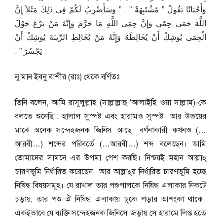
وَأَحْيَانًا يَقُولُ ‏”‏ مُشْتَبِهَةٌ ‏”‏ ‏.‏ ‏”‏ وَسَأَضْرِبُ لَكُمْ فِي ذَلِكَ مَثَلاً إِنَّ
اللَّهَ حَمَى حِمًى وَإِنَّ حِمَى اللَّهِ مَا حَرَّمَ وَإِنَّهُ مَنْ يَرْعَ حَوْلَ
الْحِمَى يُوشِكْ أَنْ يُخَالِطَهُ وَإِنَّهُ مَنْ يُخَالِطِ الرِّيبَةَ يُوشِكْ أَنْ
يَجْسُرَ ‏”‏ ‏.‏
নু‘মান ইবনু বাশীর (রাঃ) থেকে বর্ণিতঃ
তিনি বলেন, আমি রাসূলুল্লাহ (সাল্লাল্লাহু ‘আলাইহি ওয়া সাল্লাম)-কে
বলতে শুনেছি : হালাল সুস্পষ্ট এবং হারামও সুস্পষ্ট। আর উভয়ের
মাঝে অনেক সন্দেহজনক জিনিস আছে। বর্ণনাকারী কখনও (…
আরবী…) শব্দের পরিবর্তে (…আরবী…) শব্দ বলেছেন। আমি
তোমাদের সামনে এর উপমা পেশ করছি। নিশ্চয়ই মহান আল্লাহ্‌
চারণভূমি নির্ধারিত করেছেন। আর আল্লাহ্‌র নির্ধারিত চারণভূমি হচ্ছে
নিষিদ্ধ বিষয়সমূহ। যে রাখাল তার পশুপালকে নিষিদ্ধ এলাকার নিকটে
চড়ায়, তার পশু ঐ নিষিদ্ধ এলাকায় ঢুকে পড়ার আশংকা থাকে।
একইভাবে যে ব্যক্তি সন্দেহজনক জিনিসে জড়ায় সে হারামে লিপ্ত হতে