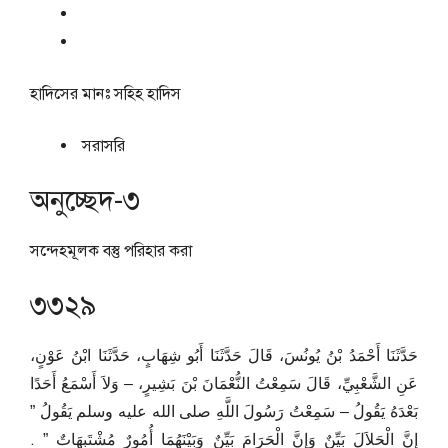
হাদিসের মানঃ
সহিহ হাদিস
সরাসরি
অনুচ্ছেদ-৩
সন্দেহমূলক বস্তু পরিহার করা
৩৩২৯
حَدَّثَنَا أَحْمَدُ بْنُ يُونُسَ، قَالَ حَدَّثَنَا أَبُو شِهَابٍ، حَدَّثَنَا ابْنُ عَوْنٍ،
عَنِ الشَّعْبِيِّ، قَالَ سَمِعْتُ النُّعْمَانَ بْنَ بَشِيرٍ، – وَلاَ أَسْمَعُ أَحَدًا
بَعْدَهُ يَقُولُ – سَمِعْتُ رَسُولَ اللَّهِ صلى الله عليه وسلم يَقُولُ ‏”‏
إِنَّ الْحَلاَلَ بَيِّنٌ وَإِنَّ الْحَرَامَ بَيِّنٌ وَبَيْنَهُمَا أُمُورٌ مُشْتَبِهَاتٌ ‏”‏ ‏.‏