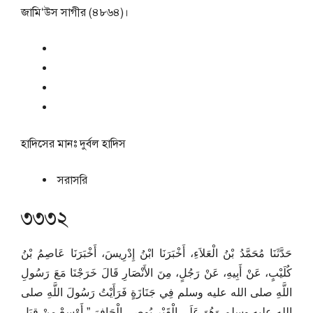
জামি‘উস সাগীর (৪৮৬৪)।
হাদিসের মানঃ
দুর্বল হাদিস
সরাসরি
৩৩৩২
حَدَّثَنَا مُحَمَّدُ بْنُ الْعَلاَءِ، أَخْبَرَنَا ابْنُ إِدْرِيسَ، أَخْبَرَنَا عَاصِمُ بْنُ
كُلَيْبٍ، عَنْ أَبِيهِ، عَنْ رَجُلٍ، مِنَ الأَنْصَارِ قَالَ خَرَجْنَا مَعَ رَسُولِ
اللَّهِ صلى الله عليه وسلم فِي جَنَازَةٍ فَرَأَيْتُ رَسُولَ اللَّهِ صلى
الله عليه وسلم وَهُوَ عَلَى الْقَبْرِ يُوصِي الْحَافِرَ ‏”‏ أَوْسِعْ مِنْ قِبَلِ