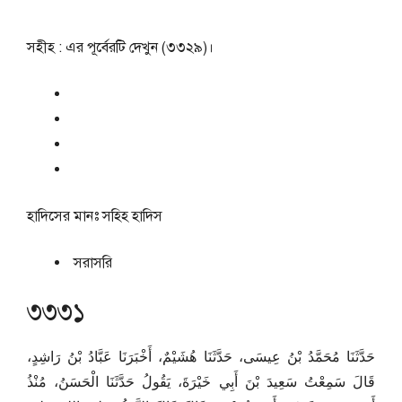
সহীহ : এর পূর্বেরটি দেখুন (৩৩২৯)।
হাদিসের মানঃ
সহিহ হাদিস
সরাসরি
৩৩৩১
حَدَّثَنَا مُحَمَّدُ بْنُ عِيسَى، حَدَّثَنَا هُشَيْمٌ، أَخْبَرَنَا عَبَّادُ بْنُ رَاشِدٍ،
قَالَ سَمِعْتُ سَعِيدَ بْنَ أَبِي خَيْرَةَ، يَقُولُ حَدَّثَنَا الْحَسَنُ، مُنْذُ