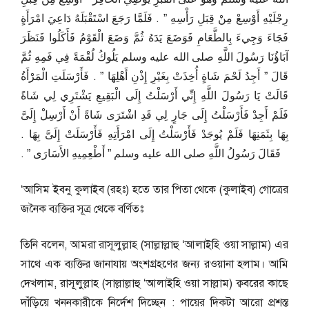
رِجْلَيْهِ أَوْسِعْ مِنْ قِبَلِ رَأْسِهِ ‏”‏ ‏.‏ فَلَمَّا رَجَعَ اسْتَقْبَلَهُ دَاعِيَ امْرَأَةٍ
فَجَاءَ وَجِيءَ بِالطَّعَامِ فَوَضَعَ يَدَهُ ثُمَّ وَضَعَ الْقَوْمُ فَأَكَلُوا فَنَظَرَ
آبَاؤُنَا رَسُولَ اللَّهِ صلى الله عليه وسلم يَلُوكُ لُقْمَةً فِي فَمِهِ ثُمَّ
قَالَ ‏”‏ أَجِدُ لَحْمَ شَاةٍ أُخِذَتْ بِغَيْرِ إِذْنِ أَهْلِهَا ‏”‏ ‏.‏ فَأَرْسَلَتِ الْمَرْأَةُ
قَالَتْ يَا رَسُولَ اللَّهِ إِنِّي أَرْسَلْتُ إِلَى الْبَقِيعِ يَشْتَرِي لِي شَاةً
فَلَمْ أَجِدْ فَأَرْسَلْتُ إِلَى جَارٍ لِي قَدِ اشْتَرَى شَاةً أَنْ أَرْسِلْ إِلَىَّ
بِهَا بِثَمَنِهَا فَلَمْ يُوجَدْ فَأَرْسَلْتُ إِلَى امْرَأَتِهِ فَأَرْسَلَتْ إِلَىَّ بِهَا ‏.‏
فَقَالَ رَسُولُ اللَّهِ صلى الله عليه وسلم ‏”‏ أَطْعِمِيهِ الأَسَارَى ‏”‏ ‏.‏
‘আসিম ইবনু কুলাইব (রহঃ) হতে তার পিতা থেকে (কুলাইব) গোত্রের
জনৈক ব্যক্তির সূত্র থেকে বর্ণিতঃ
তিনি বলেন, আমরা রাসূলুল্লাহ (সাল্লাল্লাহু ‘আলাইহি ওয়া সাল্লাম) এর
সাথে এক ব্যক্তির জানাযায় অংশগ্রহণের জন্য রওয়ানা হলাম। আমি
দেখলাম, রাসূলুল্লাহ (সাল্লাল্লাহু ‘আলাইহি ওয়া সাল্লাম) ক্ববরের কাছে
দাঁড়িয়ে খননকারীকে নির্দেশ দিচ্ছেন : পায়ের দিকটা আরো প্রশস্ত