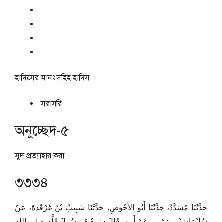
হাদিসের মানঃ
সহিহ হাদিস
সরাসরি
অনুচ্ছেদ-৫
সুদ প্রত্যাহার করা
৩৩৩৪
حَدَّثَنَا مُسَدَّدٌ، حَدَّثَنَا أَبُو الأَحْوَصِ، حَدَّثَنَا شَبِيبُ بْنُ غَرْقَدَةَ، عَنْ
سُلَيْمَانَ بْنِ عَمْرٍو، عَنْ أَبِيهِ، قَالَ سَمِعْتُ رَسُولَ اللَّهِ صلى الله