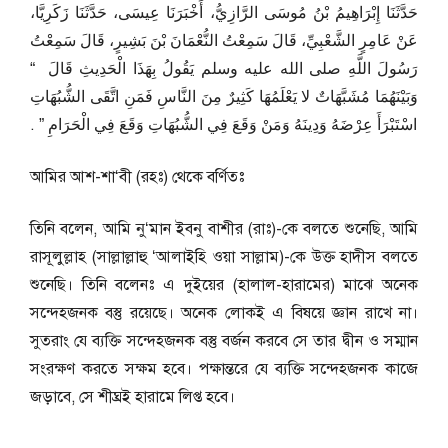
حَدَّثَنَا إِبْرَاهِيمُ بْنُ مُوسَى الرَّازِيُّ، أَخْبَرَنَا عِيسَى، حَدَّثَنَا زَكَرِيَّا،
عَنْ عَامِرٍ الشَّعْبِيِّ، قَالَ سَمِعْتُ النُّعْمَانَ بْنَ بَشِيرٍ، قَالَ سَمِعْتُ
رَسُولَ اللَّهِ صلى الله عليه وسلم يَقُولُ بِهَذَا الْحَدِيثِ قَالَ ‏ “‏
وَبَيْنَهُمَا مُشَبَّهَاتٌ لا يَعْلَمُهَا كَثِيرٌ مِنَ النَّاسِ فَمَنِ اتَّقَى الشُّبُهَاتِ
اسْتَبْرَأَ عِرْضَهُ وَدِينَهُ وَمَنْ وَقَعَ فِي الشُّبُهَاتِ وَقَعَ فِي الْحَرَامِ ‏”‏ ‏.‏
আমির আশ-শা‘বী (রহঃ) থেকে বর্ণিতঃ
তিনি বলেন, আমি নু‘মান ইবনু বাশীর (রাঃ)-কে বলতে শুনেছি, আমি
রাসূলুল্লাহ (সাল্লাল্লাহু ‘আলাইহি ওয়া সাল্লাম)-কে উক্ত হাদীস বলতে
শুনেছি। তিনি বলেনঃ এ দুইয়ের (হালাল-হারামের) মাঝে অনেক
সন্দেহজনক বস্তু রয়েছে। অনেক লোকই এ বিষয়ে জ্ঞান রাখে না।
সুতরাং যে ব্যক্তি সন্দেহজনক বস্তু বর্জন করবে সে তার দ্বীন ও সম্মান
সংরক্ষণ করতে সক্ষম হবে। পক্ষান্তরে যে ব্যক্তি সন্দেহজনক কাজে
জড়াবে, সে শীঘ্রই হারামে লিপ্ত হবে।