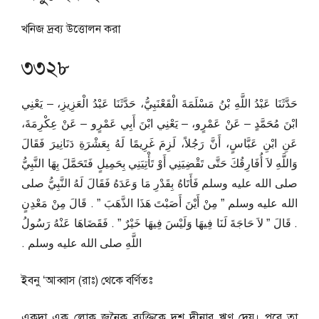
খনিজ দ্রব্য উত্তোলন করা
৩৩২৮
حَدَّثَنَا عَبْدُ اللَّهِ بْنُ مَسْلَمَةَ الْقَعْنَبِيُّ، حَدَّثَنَا عَبْدُ الْعَزِيزِ، – يَعْنِي
ابْنَ مُحَمَّدٍ – عَنْ عَمْرٍو، – يَعْنِي ابْنَ أَبِي عَمْرٍو – عَنْ عِكْرِمَةَ،
عَنِ ابْنِ عَبَّاسٍ، أَنَّ رَجُلاً، لَزِمَ غَرِيمًا لَهُ بِعَشْرَةِ دَنَانِيرَ فَقَالَ
وَاللَّهِ لاَ أُفَارِقُكَ حَتَّى تَقْضِيَنِي أَوْ تَأْتِيَنِي بِحَمِيلٍ فَتَحَمَّلَ بِهَا النَّبِيُّ
صلى الله عليه وسلم فَأَتَاهُ بِقَدْرِ مَا وَعَدَهُ فَقَالَ لَهُ النَّبِيُّ صلى
الله عليه وسلم ‏”‏ مِنْ أَيْنَ أَصَبْتَ هَذَا الذَّهَبَ ‏”‏ ‏.‏ قَالَ مِنْ مَعْدِنٍ
‏.‏ قَالَ ‏”‏ لاَ حَاجَةَ لَنَا فِيهَا وَلَيْسَ فِيهَا خَيْرٌ ‏”‏ ‏.‏ فَقَضَاهَا عَنْهُ رَسُولُ
اللَّهِ صلى الله عليه وسلم ‏.‏
ইবনু ‘আব্বাস (রাঃ) থেকে বর্ণিতঃ
একদা এক লোক জনৈক ব্যক্তিকে দশ দীনার ঋণ দেয়। পরে তা