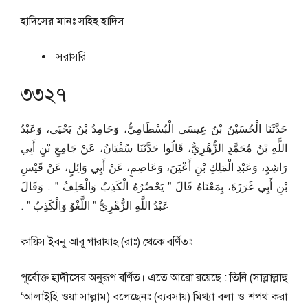
হাদিসের মানঃ
সহিহ হাদিস
সরাসরি
৩৩২৭
حَدَّثَنَا الْحُسَيْنُ بْنُ عِيسَى الْبُسْطَامِيُّ، وَحَامِدُ بْنُ يَحْيَى، وَعَبْدُ
اللَّهِ بْنُ مُحَمَّدٍ الزُّهْرِيُّ، قَالُوا حَدَّثَنَا سُفْيَانُ، عَنْ جَامِعِ بْنِ أَبِي
رَاشِدٍ، وَعَبْدِ الْمَلِكِ بْنِ أَعْيَنَ، وَعَاصِمٍ، عَنْ أَبِي وَائِلٍ، عَنْ قَيْسِ
بْنِ أَبِي غَرَزَةَ، بِمَعْنَاهُ قَالَ ‏”‏ يَحْضُرُهُ الْكَذِبُ وَالْحَلِفُ ‏”‏ ‏.‏ وَقَالَ
عَبْدُ اللَّهِ الزُّهْرِيُّ ‏”‏ اللَّغْوُ وَالْكَذِبُ ‏”‏ ‏.‏
ক্বায়িস ইবনু আবূ গারাযাহ (রাঃ) থেকে বর্ণিতঃ
পূর্বোক্ত হাদীসের অনুরূপ বর্ণিত। এতে আরো রয়েছে : তিনি (সাল্লাল্লাহু
‘আলাইহি ওয়া সাল্লাম) বলেছেনঃ (ব্যবসায়) মিথ্যা বলা ও শপথ করা