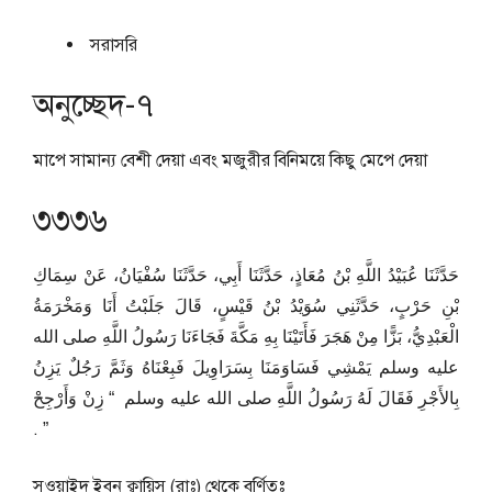
সরাসরি
অনুচ্ছেদ-৭
মাপে সামান্য বেশী দেয়া এবং মজুরীর বিনিময়ে কিছু মেপে দেয়া
৩৩৩৬
حَدَّثَنَا عُبَيْدُ اللَّهِ بْنُ مُعَاذٍ، حَدَّثَنَا أَبِي، حَدَّثَنَا سُفْيَانُ، عَنْ سِمَاكِ
بْنِ حَرْبٍ، حَدَّثَنِي سُوَيْدُ بْنُ قَيْسٍ، قَالَ جَلَبْتُ أَنَا وَمَخْرَمَةُ
الْعَبْدِيُّ، بَزًّا مِنْ هَجَرَ فَأَتَيْنَا بِهِ مَكَّةَ فَجَاءَنَا رَسُولُ اللَّهِ صلى الله
عليه وسلم يَمْشِي فَسَاوَمَنَا بِسَرَاوِيلَ فَبِعْنَاهُ وَثَمَّ رَجُلٌ يَزِنُ
بِالأَجْرِ فَقَالَ لَهُ رَسُولُ اللَّهِ صلى الله عليه وسلم ‏ “‏ زِنْ وَأَرْجِحْ
‏”‏ ‏.‏
সুওয়াইদ ইবনু ক্বায়িস (রাঃ) থেকে বর্ণিতঃ