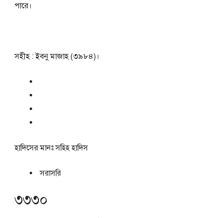
পারে।
সহীহ : ইবনু মাজাহ (৩৯৮৪)।
হাদিসের মানঃ
সহিহ হাদিস
সরাসরি
৩৩৩০