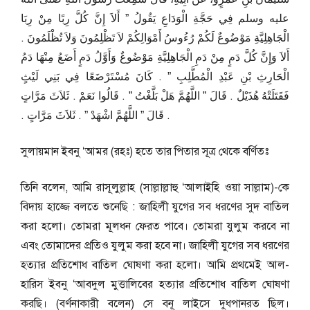
عليه وسلم فِي حَجَّةِ الْوَدَاعِ يَقُولُ ‏”‏ أَلاَ إِنَّ كُلَّ رِبًا مِنْ رِبَا
الْجَاهِلِيَّةِ مَوْضُوعٌ لَكُمْ رُءُوسُ أَمْوَالِكُمْ لاَ تَظْلِمُونَ وَلاَ تُظْلَمُونَ ‏.‏
أَلاَ وَإِنَّ كُلَّ دَمٍ مِنْ دَمِ الْجَاهِلِيَّةِ مَوْضُوعٌ وَأَوَّلُ دَمٍ أَضَعُ مِنْهَا دَمُ
الْحَارِثِ بْنِ عَبْدِ الْمُطَّلِبِ ‏”‏ ‏.‏ كَانَ مُسْتَرْضَعًا فِي بَنِي لَيْثٍ
فَقَتَلَتْهُ هُذَيْلٌ ‏.‏ قَالَ ‏”‏ اللَّهُمَّ هَلْ بَلَّغْتُ ‏”‏ ‏.‏ قَالُوا نَعَمْ ‏.‏ ثَلاَثَ مَرَّاتٍ
‏.‏ قَالَ ‏”‏ اللَّهُمَّ اشْهَدْ ‏”‏ ‏.‏ ثَلاَثَ مَرَّاتٍ ‏.‏
সুলায়মান ইবনু ‘আমর (রহঃ) হতে তার পিতার সূত্র থেকে বর্ণিতঃ
তিনি বলেন, আমি রাসূলুল্লাহ (সাল্লাল্লাহু ‘আলাইহি ওয়া সাল্লাম)-কে
বিদায় হাজ্জে বলতে শুনেছি : জাহিলী যুগের সব ধরণের সুদ বাতিল
করা হলো। তোমরা মূলধন ফেরত পাবে। তোমরা যুলুম করবে না
এবং তোমাদের প্রতিও যুলুম করা হবে না। জাহিলী যুগের সব ধরণের
হত্যার প্রতিশোধ বাতিল ঘোষণা করা হলো। আমি প্রথমেই আল-
হারিস ইবনু ‘আবদুল মুত্তালিবের হত্যার প্রতিশোধ বাতিল ঘোষণা
করছি। (বর্ণনাকারী বলেন) সে বনূ লাইসে দুধপানরত ছিল।