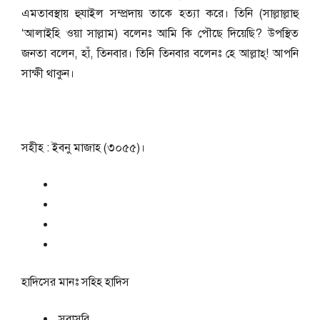
এমতাবস্থায় হুযাইল সম্প্রদায় তাকে হত্যা করে। তিনি (সাল্লাল্লাহু
‘আলাইহি ওয়া সাল্লাম) বলেনঃ আমি কি পৌছে দিয়েছি? উপস্থিত
জনতা বলেন, হাঁ, তিনবার। তিনি তিনবার বলেনঃ হে আল্লাহ্! আপনি
সাক্ষী থাকুন।
সহীহ : ইবনু মাজাহ (৩০৫৫)।
হাদিসের মানঃ
সহিহ হাদিস
সরাসরি