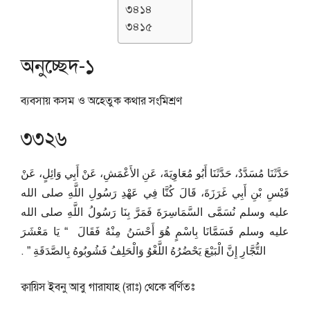
৩৪১৪
৩৪১৫
অনুচ্ছেদ-১
ব্যবসায় কসম ও অহেতুক কথার সংমিশ্রণ
৩৩২৬
حَدَّثَنَا مُسَدَّدٌ، حَدَّثَنَا أَبُو مُعَاوِيَةَ، عَنِ الأَعْمَشِ، عَنْ أَبِي وَائِلٍ، عَنْ
قَيْسِ بْنِ أَبِي غَرَزَةَ، قَالَ كُنَّا فِي عَهْدِ رَسُولِ اللَّهِ صلى الله
عليه وسلم نُسَمَّى السَّمَاسِرَةَ فَمَرَّ بِنَا رَسُولُ اللَّهِ صلى الله
عليه وسلم فَسَمَّانَا بِاسْمٍ هُوَ أَحْسَنُ مِنْهُ فَقَالَ ‏ “‏ يَا مَعْشَرَ
التُّجَّارِ إِنَّ الْبَيْعَ يَحْضُرُهُ اللَّغْوُ وَالْحَلِفُ فَشُوبُوهُ بِالصَّدَقَةِ ‏”‏ ‏.‏
ক্বায়িস ইবনু আবু গারাযাহ (রাঃ) থেকে বর্ণিতঃ