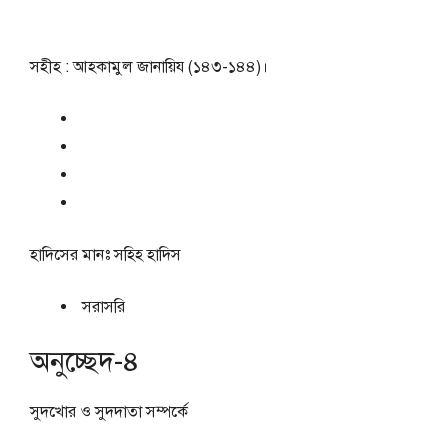
সহীহ : আহকামুল জানায়িয (১৪৩-১৪৪)।
হাদিসের মানঃ
সহিহ হাদিস
সরাসরি
অনুচ্ছেদ-৪
সুদখোর ও সুদদাতা সম্পর্কে