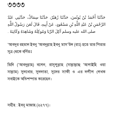
৩৩৩৩
حَدَّثَنَا أَحْمَدُ بْنُ يُونُسَ، حَدَّثَنَا زُهَيْرٌ، حَدَّثَنَا سِمَاكٌ، حَدَّثَنِي عَبْدُ
الرَّحْمَنِ بْنُ عَبْدِ اللَّهِ بْنِ مَسْعُودٍ، عَنْ أَبِيهِ، قَالَ لَعَنَ رَسُولُ اللَّهِ
صلى الله عليه وسلم آكِلَ الرِّبَا وَمُوكِلَهُ وَشَاهِدَهُ وَكَاتِبَهُ ‏.‏
‘আবদুর রহমান ইবনু ‘আবদুল্লাহ ইবনু মাস‘ঊদ (রাঃ) হতে তার পিতার
সূত্র থেকে বর্ণিতঃ
তিনি (‘আবদুল্লাহ) বলেন, রাসূলুল্লাহ (সাল্লাল্লাহু ‘আলাইহি ওয়া
সাল্লাম) সুদখোর, সুদদাতা, সুদের সাক্ষী ও এর দলীল লেখক
সবাইকে অভিশম্পাত করেছেন।
সহীহ : ইবনু মাজাহ (২২৭৭)।