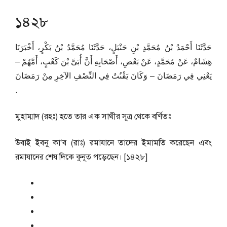
১৪২৮
حَدَّثَنَا أَحْمَدُ بْنُ مُحَمَّدِ بْنِ حَنْبَلٍ، حَدَّثَنَا مُحَمَّدُ بْنُ بَكْرٍ، أَخْبَرَنَا
هِشَامٌ، عَنْ مُحَمَّدٍ، عَنْ بَعْضِ، أَصْحَابِهِ أَنَّ أُبَىَّ بْنَ كَعْبٍ، أَمَّهُمْ –
يَعْنِي فِي رَمَضَانَ – وَكَانَ يَقْنُتُ فِي النِّصْفِ الآخِرِ مِنْ رَمَضَانَ
‏.‏
মুহাম্মাদ (রহঃ) হতে তার এক সাথীর সূত্র থেকে বর্ণিতঃ
উবাই ইবনু কা‘ব (রাঃ) রমাযানে তাদের ইমামতি করেছেন এবং
রমাযানের শেষ দিকে কুনূত পড়েছেন। [১৪২৮]