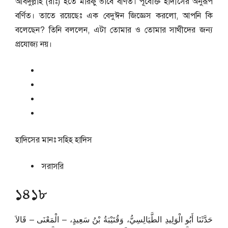
আবদুল্লাহ (রাঃ) হতে মারফু’ভাবে বর্ণিত। পূর্বোক্ত হাদীসের অনুরূপ
বর্ণিত। তাতে রয়েছেঃ এক বেদুঈন জিজ্ঞেস করলো, আপনি কি
বলেছেন? তিনি বললেন, এটা তোমার ও তোমার সাথীদের জন্য
প্রযোজ্য নয়।
হাদিসের মানঃ
সহিহ হাদিস
সরাসরি
১৪১৮
حَدَّثَنَا أَبُو الْوَلِيدِ الطَّيَالِسِيُّ، وَقُتَيْبَةُ بْنُ سَعِيدٍ، – الْمَعْنَى – قَالاَ