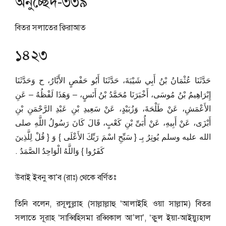
অনুচ্ছেদ-৩৩৯
বিতর সলাতের ক্বিরাআত
১৪২৩
حَدَّثَنَا عُثْمَانُ بْنُ أَبِي شَيْبَةَ، حَدَّثَنَا أَبُو حَفْصٍ الأَبَّارُ، ح وَحَدَّثَنَا
إِبْرَاهِيمُ بْنُ مُوسَى، أَخْبَرَنَا مُحَمَّدُ بْنُ أَنَسٍ، – وَهَذَا لَفْظُهُ – عَنِ
الأَعْمَشِ، عَنْ طَلْحَةَ، وَزُبَيْدٍ، عَنْ سَعِيدِ بْنِ عَبْدِ الرَّحْمَنِ بْنِ
أَبْزَى، عَنْ أَبِيهِ، عَنْ أُبَىِّ بْنِ كَعْبٍ، قَالَ كَانَ رَسُولُ اللَّهِ صلى
الله عليه وسلم يُوتِرُ بِـ ‏{‏ سَبِّحِ اسْمَ رَبِّكَ الأَعْلَى ‏}‏ وَ ‏{‏ قُلْ لِلَّذِينَ
كَفَرُوا ‏}‏ وَاللَّهُ الْوَاحِدُ الصَّمَدُ ‏.‏
উবাই ইবনু কা’ব (রাঃ) থেকে বর্ণিতঃ
তিনি বলেন, রসূলু্ল্লাহ (সাল্লাল্লাহু ‘আলাইহি ওয়া সাল্লাম) বিতর
সলাতে সূরাহ ‘সাব্বিহিসমা রব্বিকাল আ’লা’, ‘ক্বুল ইয়া-আইয়্যুহাল