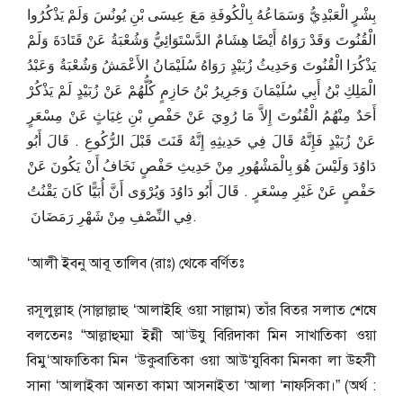
بِشْرٍ الْعَبْدِيُّ وَسَمَاعُهُ بِالْكُوفَةِ مَعَ عِيسَى بْنِ يُونُسَ وَلَمْ يَذْكُرُوا
الْقُنُوتَ وَقَدْ رَوَاهُ أَيْضًا هِشَامٌ الدَّسْتَوَائِيُّ وَشُعْبَةُ عَنْ قَتَادَةَ وَلَمْ
يَذْكُرَا الْقُنُوتَ وَحَدِيثُ زُبَيْدٍ رَوَاهُ سُلَيْمَانُ الأَعْمَشُ وَشُعْبَةُ وَعَبْدُ
الْمَلِكِ بْنُ أَبِي سُلَيْمَانَ وَجَرِيرُ بْنُ حَازِمٍ كُلُّهُمْ عَنْ زُبَيْدٍ لَمْ يَذْكُرْ
أَحَدٌ مِنْهُمُ الْقُنُوتَ إِلاَّ مَا رُوِيَ عَنْ حَفْصِ بْنِ غِيَاثٍ عَنْ مِسْعَرٍ
عَنْ زُبَيْدٍ فَإِنَّهُ قَالَ فِي حَدِيثِهِ إِنَّهُ قَنَتَ قَبْلَ الرُّكُوعِ ‏.‏ قَالَ أَبُو
دَاوُدَ وَلَيْسَ هُوَ بِالْمَشْهُورِ مِنْ حَدِيثِ حَفْصٍ نَخَافُ أَنْ يَكُونَ عَنْ
حَفْصٍ عَنْ غَيْرِ مِسْعَرٍ ‏.‏ قَالَ أَبُو دَاوُدَ وَيُرْوَى أَنَّ أُبَيًّا كَانَ يَقْنُتُ
فِي النِّصْفِ مِنْ شَهْرِ رَمَضَانَ ‏.
‘আলী ইবনু আবূ তালিব (রাঃ) থেকে বর্ণিতঃ
রসূলুল্লাহ (সাল্লাল্লাহু ‘আলাইহি ওয়া সাল্লাম) তাঁর বিতর সলাত শেষে
বলতেনঃ “আল্লাহুম্মা ইন্নী আ‘উযু বিরিদাকা মিন সাখাতিকা ওয়া
বিমু‘আফাতিকা মিন ‘উকুবাতিকা ওয়া আউ‘যুবিকা মিনকা লা উহসী
সানা ‘আলাইকা আনতা কামা আসনাইতা ‘আলা ‘নাফসিকা।” (অর্থ :