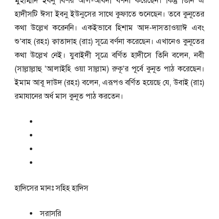
মুহাম্মাদ ইবনু বিশর আল-আবদী বর্ণনা করেছেন। কিন্তু তিনি এ
হাদীসটি ঈসা ইবনু ইউনুসের সাথে কুফাতে শুনেছেন। তবে কুনূতের
কথা উল্লেখ করেননি। একইভাবে হিশাম আদ-দাসতাওয়াঈ এবং
শু‘বাহ (রহঃ) ক্বাতাদাহ (রাঃ) সূত্রে বর্ণনা করেছেন। এখানেও কুনূতের
কথা উল্লেখ নেই। যুবাইদী সূত্রে বর্ণিত হাদীসে তিনি বলেন, নবী
(সাল্লাল্লাহু ‘আলাইহি ওয়া সাল্লাম) রুকূ‘র পূর্বে কুনূত পাঠ করেছেন।
ইমাম আবূ দাউদ (রহঃ) বলেন, এরূপও বর্ণিত হয়েছে যে, উবাই (রাঃ)
রমাযানের অর্ধ মাস কুনূত পাঠ করতেন।
হাদিসের মানঃ
সহিহ হাদিস
সরাসরি