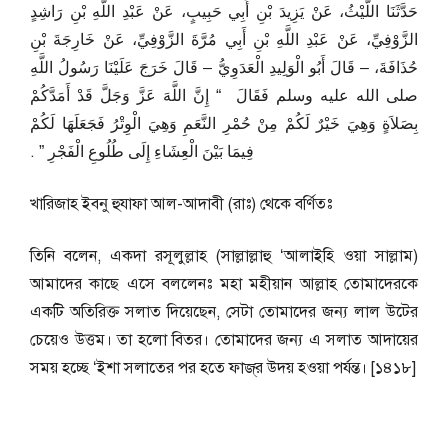
حَدَّثَنَا اللَّيْثُ، عَنْ يَزِيدَ بْنِ أَبِي حَبِيبٍ، عَنْ عَبْدِ اللَّهِ بْنِ رَاشِدٍ
الزَّوْفِيِّ، عَنْ عَبْدِ اللَّهِ بْنِ أَبِي مُرَّةَ الزَّوْفِيِّ، عَنْ خَارِجَةَ بْنِ
حُذَافَةَ، – قَالَ أَبُو الْوَلِيدِ الْعَدَوِيُّ – قَالَ خَرَجَ عَلَيْنَا رَسُولُ اللَّهِ
صلى الله عليه وسلم فَقَالَ ‏ “‏ إِنَّ اللَّهَ عَزَّ وَجَلَّ قَدْ أَمَدَّكُمْ
بِصَلاَةٍ وَهِيَ خَيْرٌ لَكُمْ مِنْ حُمْرِ النَّعَمِ وَهِيَ الْوِتْرُ فَجَعَلَهَا لَكُمْ
فِيمَا بَيْنَ الْعِشَاءِ إِلَى طُلُوعِ الْفَجْرِ ‏”‏ ‏.‏
খারিজাহ ইবনু হুযাফা আল-আদাবী (রাঃ) থেকে বর্ণিতঃ
তিনি বলেন, একদা রসূলুল্লাহ (সাল্লাল্লাহু ‘আলাইহি ওয়া সাল্লাম)
আমাদের কাছে এসে বললেনঃ মহা মহীয়ান আল্লাহ তোমাদেরকে
একটি অতিরিক্ত সলাত দিয়েছেন, সেটা তোমাদের জন্য লাল উটের
চেয়েও উত্তম। তা হলো বিতর। তোমাদের জন্য এ সলাত আদায়ের
সময় হচ্ছে ‘ইশা সলাতের পর হতে ফাজ্‌র উদয় হওয়া পর্যন্ত। [১৪১৮]