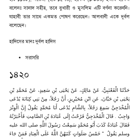
বলেনঃ সানাদ সহীহ, তবে বুখারী ও মুসলিম এটি বর্ণনা করেননি।
যাহাবী তার সাথে একমত পোষণ করেছেন। আলবানী একে দুর্বল
বলেছেন।
হাদিসের মানঃ
দুর্বল হাদিস
সরাসরি
১৪২০
حَدَّثَنَا الْقَعْنَبِيُّ، عَنْ مَالِكٍ، عَنْ يَحْيَى بْنِ سَعِيدٍ، عَنْ مُحَمَّدِ بْنِ
يَحْيَى بْنِ حَبَّانَ، عَنِ ابْنِ مُحَيْرِيزٍ، أَنَّ رَجُلاً، مِنْ بَنِي كِنَانَةَ يُدْعَى
الْمُخْدَجِيَّ سَمِعَ رَجُلاً، بِالشَّامِ يُدْعَى أَبَا مُحَمَّدٍ يَقُولُ إِنَّ الْوِتْرَ
وَاجِبٌ ‏.‏ قَالَ الْمُخْدَجِيُّ فَرُحْتُ إِلَى عُبَادَةَ بْنِ الصَّامِتِ فَأَخْبَرْتُهُ
فَقَالَ عُبَادَةُ كَذَبَ أَبُو مُحَمَّدٍ سَمِعْتُ رَسُولَ اللَّهِ صلى الله عليه
وسلم يَقُولُ ‏ “‏ خَمْسُ صَلَوَاتٍ كَتَبَهُنَّ اللَّهُ عَلَى الْعِبَادِ فَمَنْ جَاءَ