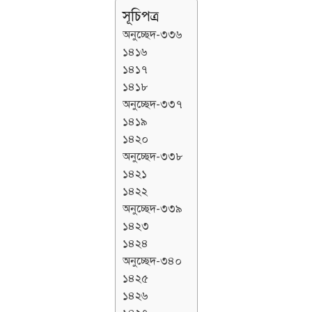
সূচিপত্র
অনুচ্ছেদ-৩৩৬
১৪১৬
১৪১৭
১৪১৮
অনুচ্ছেদ-৩৩৭
১৪১৯
১৪২০
অনুচ্ছেদ-৩৩৮
১৪২১
১৪২২
অনুচ্ছেদ-৩৩৯
১৪২৩
১৪২৪
অনুচ্ছেদ-৩৪০
১৪২৫
১৪২৬