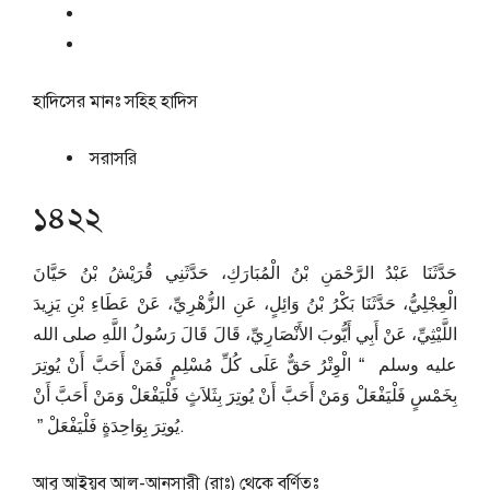
হাদিসের মানঃ
সহিহ হাদিস
সরাসরি
১৪২২
حَدَّثَنَا عَبْدُ الرَّحْمَنِ بْنُ الْمُبَارَكِ، حَدَّثَنِي قُرَيْشُ بْنُ حَيَّانَ
الْعِجْلِيُّ، حَدَّثَنَا بَكْرُ بْنُ وَائِلٍ، عَنِ الزُّهْرِيِّ، عَنْ عَطَاءِ بْنِ يَزِيدَ
اللَّيْثِيِّ، عَنْ أَبِي أَيُّوبَ الأَنْصَارِيِّ، قَالَ قَالَ رَسُولُ اللَّهِ صلى الله
عليه وسلم ‏ “‏ الْوِتْرُ حَقٌّ عَلَى كُلِّ مُسْلِمٍ فَمَنْ أَحَبَّ أَنْ يُوتِرَ
بِخَمْسٍ فَلْيَفْعَلْ وَمَنْ أَحَبَّ أَنْ يُوتِرَ بِثَلاَثٍ فَلْيَفْعَلْ وَمَنْ أَحَبَّ أَنْ
يُوتِرَ بِوَاحِدَةٍ فَلْيَفْعَلْ ‏”‏ ‏.
আবূ আইয়ূব আল-আনসারী (রাঃ) থেকে বর্ণিতঃ