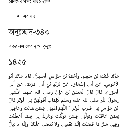
হাদিসের মানঃ
সহিহ হাদিস
সরাসরি
অনুচ্ছেদ-৩৪০
বিতর সলাতের দু’আ কুনূত
১৪২৫
حَدَّثَنَا قُتَيْبَةُ بْنُ سَعِيدٍ، وَأَحْمَدُ بْنُ جَوَّاسٍ الْحَنَفِيُّ، قَالاَ حَدَّثَنَا أَبُو
الأَحْوَصِ، عَنْ أَبِي إِسْحَاقَ، عَنْ بُرَيْدِ بْنِ أَبِي مَرْيَمَ، عَنْ أَبِي
الْحَوْرَاءِ، قَالَ قَالَ الْحَسَنُ بْنُ عَلِيٍّ رضى الله عنهما عَلَّمَنِي
رَسُولُ اللَّهِ صلى الله عليه وسلم كَلِمَاتٍ أَقُولُهُنَّ فِي الْوِتْرِ قَالَ
ابْنُ جَوَّاسٍ فِي قُنُوتِ الْوِتْرِ ‏ “‏ اللَّهُمَّ اهْدِنِي فِيمَنْ هَدَيْتَ وَعَافِنِي
فِيمَنْ عَافَيْتَ وَتَوَلَّنِي فِيمَنْ تَوَلَّيْتَ وَبَارِكْ لِي فِيمَا أَعْطَيْتَ
وَقِنِي شَرَّ مَا قَضَيْتَ إِنَّكَ تَقْضِي وَلاَ يُقْضَى عَلَيْكَ وَإِنَّهُ لاَ يَذِلُّ