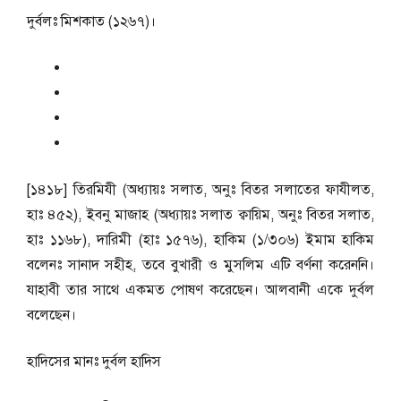
দুর্বলঃ মিশকাত (১২৬৭)।
[১৪১৮] তিরমিযী (অধ্যায়ঃ সলাত, অনুঃ বিতর সলাতের ফাযীলত,
হাঃ ৪৫২), ইবনু মাজাহ (অধ্যায়ঃ সলাত ক্বায়িম, অনুঃ বিতর সলাত,
হাঃ ১১৬৮), দারিমী (হাঃ ১৫৭৬), হাকিম (১/৩০৬) ইমাম হাকিম
বলেনঃ সানাদ সহীহ, তবে বুখারী ও মুসলিম এটি বর্ণনা করেননি।
যাহাবী তার সাথে একমত পোষণ করেছেন। আলবানী একে দুর্বল
বলেছেন।
হাদিসের মানঃ
দুর্বল হাদিস