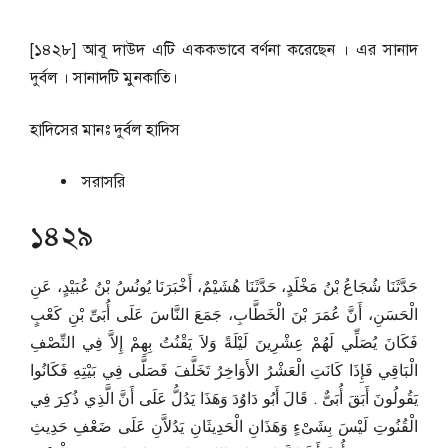
[১৪২৮] আবূ দাউদ এটি এককভাবে বর্ণনা করেছেন । এর সানাদ
দুর্বল । সানাদটি মুনকাতি।
হাদিসের মানঃ
দুর্বল হাদিস
সরাসরি
১৪২৯
حَدَّثَنَا شُجَاعُ بْنُ مَخْلَدٍ، حَدَّثَنَا هُشَيْمٌ، أَخْبَرَنَا يُونُسُ بْنُ عُبَيْدٍ، عَنِ
الْحَسَنِ، أَنَّ عُمَرَ بْنَ الْخَطَّابِ، جَمَعَ النَّاسَ عَلَى أُبَىِّ بْنِ كَعْبٍ
فَكَانَ يُصَلِّي لَهُمْ عِشْرِينَ لَيْلَةً وَلاَ يَقْنُتُ بِهِمْ إِلاَّ فِي النِّصْفِ
الْبَاقِي فَإِذَا كَانَتِ الْعَشْرُ الأَوَاخِرُ تَخَلَّفَ فَصَلَّى فِي بَيْتِهِ فَكَانُوا
يَقُولُونَ أَبَقَ أُبَىٌّ ‏.‏ قَالَ أَبُو دَاوُدَ وَهَذَا يَدُلُّ عَلَى أَنَّ الَّذِي ذُكِرَ فِي
الْقُنُوتِ لَيْسَ بِشَىْءٍ وَهَذَانِ الْحَدِيثَانِ يَدُلاَّنِ عَلَى ضَعْفِ حَدِيثِ