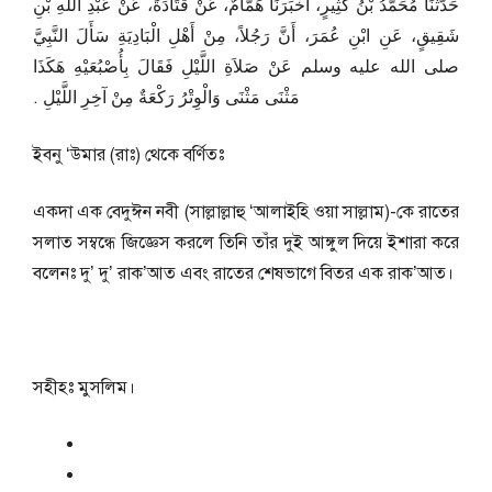
حَدَّثَنَا مُحَمَّدُ بْنُ كَثِيرٍ، أَخْبَرَنَا هَمَّامٌ، عَنْ قَتَادَةَ، عَنْ عَبْدِ اللَّهِ بْنِ
شَقِيقٍ، عَنِ ابْنِ عُمَرَ، أَنَّ رَجُلاً، مِنْ أَهْلِ الْبَادِيَةِ سَأَلَ النَّبِيَّ
صلى الله عليه وسلم عَنْ صَلاَةِ اللَّيْلِ فَقَالَ بِأُصْبُعَيْهِ هَكَذَا
مَثْنَى مَثْنَى وَالْوِتْرُ رَكْعَةٌ مِنْ آخِرِ اللَّيْلِ ‏.‏
ইবনু ‘উমার (রাঃ) থেকে বর্ণিতঃ
একদা এক বেদুঈন নবী (সাল্লাল্লাহু ‘আলাইহি ওয়া সাল্লাম)-কে রাতের
সলাত সম্বন্ধে জিজ্ঞেস করলে তিনি তাঁর দুই আঙ্গুল দিয়ে ইশারা করে
বলেনঃ দু’ দু’ রাক’আত এবং রাতের শেষভাগে বিতর এক রাক’আত।
সহীহঃ মুসলিম।