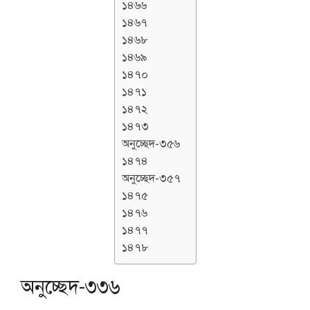
১৪৬৬
১৪৬৭
১৪৬৮
১৪৬৯
১৪৭০
১৪৭১
১৪৭২
১৪৭৩
অনুচ্ছেদ-৩৫৬
১৪৭৪
অনুচ্ছেদ-৩৫৭
১৪৭৫
১৪৭৬
১৪৭৭
১৪৭৮
অনুচ্ছেদ-৩৩৬