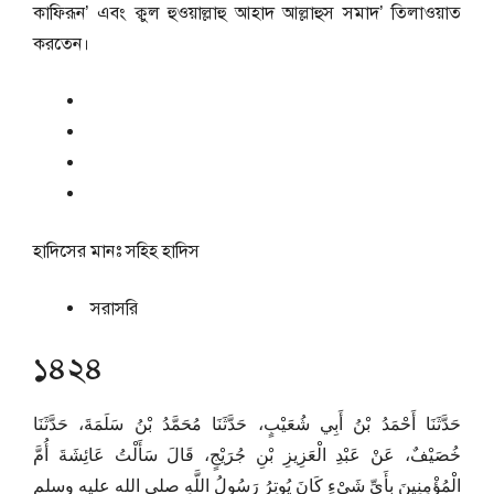
কাফিরূন’ এবং ক্বুল হুওয়াল্লাহু আহাদ আল্লাহুস সমাদ’ তিলাওয়াত
করতেন।
হাদিসের মানঃ
সহিহ হাদিস
সরাসরি
১৪২৪
حَدَّثَنَا أَحْمَدُ بْنُ أَبِي شُعَيْبٍ، حَدَّثَنَا مُحَمَّدُ بْنُ سَلَمَةَ، حَدَّثَنَا
خُصَيْفٌ، عَنْ عَبْدِ الْعَزِيزِ بْنِ جُرَيْجٍ، قَالَ سَأَلْتُ عَائِشَةَ أُمَّ
الْمُؤْمِنِينَ بِأَىِّ شَىْءٍ كَانَ يُوتِرُ رَسُولُ اللَّهِ صلى الله عليه وسلم