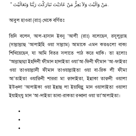
مَنْ وَالَيْتَ وَلاَ يَعِزُّ مَنْ عَادَيْتَ تَبَارَكْتَ رَبَّنَا وَتَعَالَيْتَ ‏”‏ ‏.
আবুল হাওরা (রাঃ) থেকে বর্ণিতঃ
তিনি বলেন, আল-হাসান ইবনু ‘আলী (রাঃ) বলেছেন, রসূলুল্লাহ
(সাল্লাল্লাহু ‘আলাইহি ওয়া সাল্লাম) আমাকে এমন কতগুলো বাক্য
শিখিয়েছেন, যা আমি বিতর সলাতে পাঠ করে থাকি। তা হলোঃ
“আল্লাহুম্মা ইহদিনী ফীমান হাদাইতা ওয়া’আ-ফিনী ফীমান ‘আ-ফাইতা
ওয়া তাওয়াল্লানী ফীমান তাওয়াল্লাইতা ওয়া বা-রিক লী ফীমা
আ’তাইতা ওয়াক্বিনী শাররা মা ক্বাদাইতা, ইন্নাকা তাক্বদী ওয়ালা
ইউক্‌দা ‘আলাইকা ওয়া ইন্নাহু লা ইয়াযিল্লু মান ওয়ালাইতা ওয়ালা
ইয়াইয্‌যু মান ‘আ-দাইতা তাবা-রাকতা রব্বানা ওয়া তা’আলাইতা।