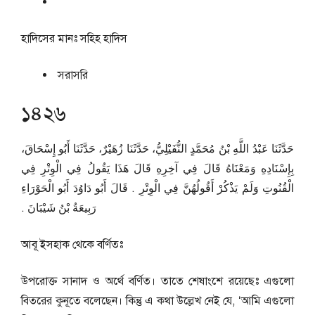
হাদিসের মানঃ
সহিহ হাদিস
সরাসরি
১৪২৬
حَدَّثَنَا عَبْدُ اللَّهِ بْنُ مُحَمَّدٍ النُّفَيْلِيُّ، حَدَّثَنَا زُهَيْرٌ، حَدَّثَنَا أَبُو إِسْحَاقَ،
بِإِسْنَادِهِ وَمَعْنَاهُ قَالَ فِي آخِرِهِ قَالَ هَذَا يَقُولُ فِي الْوِتْرِ فِي
الْقُنُوتِ وَلَمْ يَذْكُرْ أَقُولُهُنَّ فِي الْوِتْرِ ‏.‏ قَالَ أَبُو دَاوُدَ أَبُو الْحَوْرَاءِ
رَبِيعَةُ بْنُ شَيْبَانَ ‏.‏
আবূ ইসহাক থেকে বর্ণিতঃ
উপরোক্ত সানাদ ও অর্থে বর্ণিত। তাতে শেষাংশে রয়েছেঃ এগুলো
বিতরের কুনূতে বলেছেন। কিন্তু এ কথা উল্লেখ নেই যে, ‘আমি এগুলো