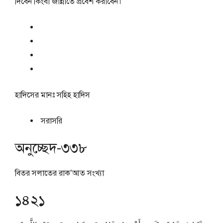
দিবেন কিংবা জান্নাতে প্রবেশ করাবেন।
হাদিসের মানঃ
সহিহ হাদিস
সরাসরি
অনুচ্ছেদ-৩৩৮
বিতর সলাতের রাক’আত সংখ্যা
১৪২১