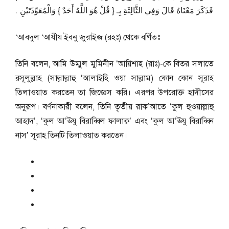
فَذَكَرَ مَعْنَاهُ قَالَ وَفِي الثَّالِثَةِ بِـ ‏{‏ قُلْ هُوَ اللَّهُ أَحَدٌ ‏}‏ وَالْمُعَوِّذَتَيْنِ ‏.‏
‘আবদুল ‘আযীয ইবনু জুরাইজ (রহঃ) থেকে বর্ণিতঃ
তিনি বলেন, আমি উম্মুল মুমিনীন ‘আয়িশাহ (রাঃ)-কে বিতর সলাতে
রসূলুল্লাহ (সাল্লাল্লাহু ‘আলাইহি ওয়া সাল্লাম) কোন কোন সূরাহ
তিলাওয়াত করতেন তা জিজ্ঞেস করি। এরপর উপরোক্ত হাদীসের
অনুরূপ। বর্ণনাকারী বলেন, তিনি তৃতীয় রাক’আতে ‘কুল হুওয়াল্লাহু
আহাদ’, ‘কুল আ’ঊযু বিরাব্বিল ফালাক্ব’ এবং ‘কুল আ’ঊযু বিরাব্বিন
নাস’ সূরাহ তিনটি তিলাওয়াত করতেন।