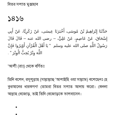
বিতর সলাত মুস্তাহাব
১৪১৬
حَدَّثَنَا إِبْرَاهِيمُ بْنُ مُوسَى، أَخْبَرَنَا عِيسَى، عَنْ زَكَرِيَّا، عَنْ أَبِي
إِسْحَاقَ، عَنْ عَاصِمٍ، عَنْ عَلِيٍّ، – رضى الله عنه – قَالَ قَالَ
رَسُولُ اللَّهِ صلى الله عليه وسلم ‏ “‏ يَا أَهْلَ الْقُرْآنِ أَوْتِرُوا فَإِنَّ
اللَّهَ وِتْرٌ يُحِبُّ الْوِتْرَ ‏”‏ ‏.‏
‘আলী (রাঃ) থেকে বর্ণিতঃ
তিনি বলেন, রসূলুল্লাহ (সাল্লাল্লাহু ‘আলাইহি ওয়া সাল্লাম) বলেছেনঃ হে
কুরআনের ধারকগণ! তোমরা বিতর সলাত আদায় করো। কেননা
আল্লাহ বেজোড়, তাই তিনি বেজোড়কে ভালবাসেন।