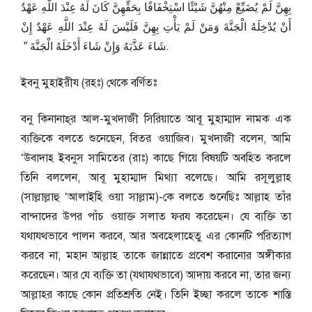
بِهِنَّ لَمْ يُضَيِّعْ مِنْهُنَّ شَيْئًا اسْتِخْفَافًا بِحَقِّهِنَّ كَانَ لَهُ عِنْدَ اللَّهِ عَهْدٌ
أَنْ يُدْخِلَهُ الْجَنَّةَ وَمَنْ لَمْ يَأْتِ بِهِنَّ فَلَيْسَ لَهُ عِنْدَ اللَّهِ عَهْدٌ إِنْ
شَاءَ عَذَّبَهُ وَإِنْ شَاءَ أَدْخَلَهُ الْجَنَّةَ ‏”‏ ‏.
ইবনু মুহাইরীয (রহঃ) থেকে বর্ণিতঃ
বনু কিনানাহ্‌র আল-মুখদাজী সিরিয়াতে আবূ মুহাম্মাদ নামক এক
ব্যক্তিকে বলতে শুনেছেন, বিতর ওয়াজিব। মুখদাজী বলেন, আমি
‘উবাদাহ ইবনুস সামিতের (রাঃ) কাছে গিয়ে বিষয়টি অবহিত করলে
তিনি বললেন, আবূ মুহাম্মাদ মিথ্যা বলেছে। আমি রসূলুল্লাহ
(সাল্লাল্লাহু ‘আলাইহি ওয়া সাল্লাম)-কে বলতে শুনেছিঃ আল্লাহ তাঁর
বান্দাদের উপর পাঁচ ওয়াক্ত সলাত ফরয করেছেন। যে ব্যক্তি তা
যথাযথভাবে পালন করবে, আর অবহেলাহেতু এর কোনটি পরিত্যাগ
করবে না, মহান আল্লাহ তাকে জান্নাতে প্রবেশ করানোর অঙ্গীকার
করেছেন। আর যে ব্যক্তি তা (যথাযথভাবে) আদায় করবে না, তার জন্য
আল্লাহর কাছে কোন প্রতিশ্রুতি নেই। তিনি ইচ্ছা করলে তাকে শাস্তি