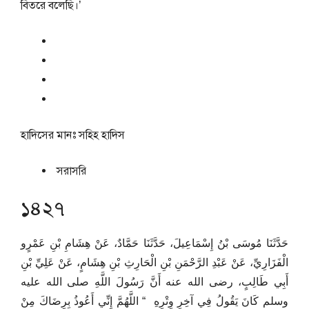
বিতরে বলেছি।’
হাদিসের মানঃ
সহিহ হাদিস
সরাসরি
১৪২৭
حَدَّثَنَا مُوسَى بْنُ إِسْمَاعِيلَ، حَدَّثَنَا حَمَّادٌ، عَنْ هِشَامِ بْنِ عَمْرٍو
الْفَزَارِيِّ، عَنْ عَبْدِ الرَّحْمَنِ بْنِ الْحَارِثِ بْنِ هِشَامٍ، عَنْ عَلِيِّ بْنِ
أَبِي طَالِبٍ، رضى الله عنه أَنَّ رَسُولَ اللَّهِ صلى الله عليه
وسلم كَانَ يَقُولُ فِي آخِرِ وِتْرِهِ ‏ “‏ اللَّهُمَّ إِنِّي أَعُوذُ بِرِضَاكَ مِنْ