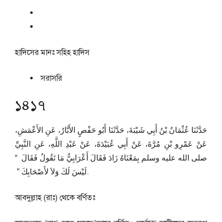
হাদিসের মানঃ
সহিহ হাদিস
সরাসরি
১৪১৭
حَدَّثَنَا عُثْمَانُ بْنُ أَبِي شَيْبَةَ، حَدَّثَنَا أَبُو حَفْصٍ الأَبَّارُ، عَنِ الأَعْمَشِ،
عَنْ عَمْرِو بْنِ مُرَّةَ، عَنْ أَبِي عُبَيْدَةَ، عَنْ عَبْدِ اللَّهِ، عَنِ النَّبِيِّ
صلى الله عليه وسلم بِمَعْنَاهُ زَادَ فَقَالَ أَعْرَابِيٌّ مَا تَقُولُ فَقَالَ ‏ “‏
لَيْسَ لَكَ وَلاَ لأَصْحَابِكَ ‏”‏ ‏.
আবদুল্লাহ (রাঃ) থেকে বর্ণিতঃ