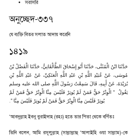
সরাসরি
অনুচ্ছেদ-৩৩৭
যে ব্যক্তি বিতর সলাত আদায় করেনি
১৪১৯
حَدَّثَنَا ابْنُ الْمُثَنَّى، حَدَّثَنَا أَبُو إِسْحَاقَ الطَّالْقَانِيُّ، حَدَّثَنَا الْفَضْلُ بْنُ
مُوسَى، عَنْ عُبَيْدِ اللَّهِ بْنِ عَبْدِ اللَّهِ الْعَتَكِيِّ، عَنْ عَبْدِ اللَّهِ بْنِ
بُرَيْدَةَ، عَنْ أَبِيهِ، قَالَ سَمِعْتُ رَسُولَ اللَّهِ صلى الله عليه وسلم
يَقُولُ ‏ “‏ الْوِتْرُ حَقٌّ فَمَنْ لَمْ يُوتِرْ فَلَيْسَ مِنَّا الْوِتْرُ حَقٌّ فَمَنْ لَمْ
يُوتِرْ فَلَيْسَ مِنَّا الْوِتْرُ حَقٌّ فَمَنْ لَمْ يُوتِرْ فَلَيْسَ مِنَّا ‏”‏‏.‏
‘আবদুল্লাহ ইবনু বুরাইদাহ (রহঃ) হতে তার পিতা থেকে বর্ণিতঃ
তিনি বলেন, আমি রসূলুল্লাহ (সাল্লাল্লাহু ‘আলাইহি ওয়া সাল্লাম)-কে