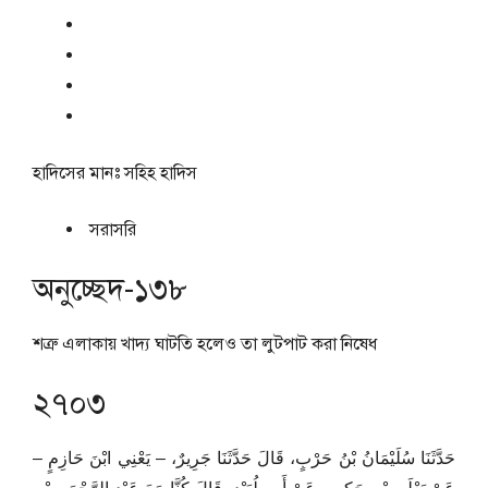
হাদিসের মানঃ
সহিহ হাদিস
সরাসরি
অনুচ্ছেদ-১৩৮
শত্রু এলাকায় খাদ্য ঘাটতি হলেও তা লুটপাট করা নিষেধ
২৭০৩
حَدَّثَنَا سُلَيْمَانُ بْنُ حَرْبٍ، قَالَ حَدَّثَنَا جَرِيرٌ، – يَعْنِي ابْنَ حَازِمٍ –