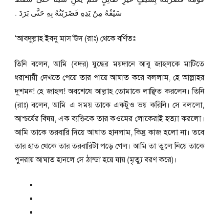
سَيْفُهُ مِنْ يَدِهِ فَضَرَبْتُهُ بِهِ حَتَّى بَرَدَ ‏.‏
‘আবদুল্লাহ ইবনু মাস’ঊদ (রাঃ) থেকে বর্ণিতঃ
তিনি বলেন, আমি (বদর) যুদ্ধের ময়দানে আবূ জাহলকে মাটিতে
ধরাশায়ী দেখতে পেয়ে তার পায়ে আঘাত করে বললাম, হে আল্লাহর
দুশমন! হে জাহল! অবশেষে আল্লাহ তোমাকে লাঞ্ছিত করলেন। তিনি
(রাঃ) বলেন, আমি এ সময় তাকে একটুও ভয় করিনি। সে বললো,
আশ্চর্যের বিষয়, এক ব্যক্তিকে তার কওমের লোকেরাই হত্যা করলো।
আমি তাকে তরবারি দিয়ে আঘাত হানলাম, কিন্তু কাজ হলো না। তবে
তার হাত থেকে তার তরবারিটা পড়ে গেল। আমি তা তুলে নিয়ে তাকে
পুনরায় আঘাত হানলে সে ঠান্ডা হয়ে যায় (মৃত্যু বরণ করে)।