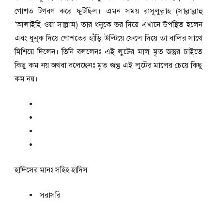
গোশত টগবগ করে ফুটছিল। এমন সময় রাসূলুল্লাহ (সাল্লাল্লাহু
‘আলাইহি ওয়া সাল্লাম) তার ধনুকে ভর দিয়ে এখানে উপস্থিত হলেন
এবং ধুনুক দিয়ে গোশতের হাঁড়ি উল্টিয়ে ফেলে দিয়ে তা বালির সাথে
মিশিয়ে দিলেন। তিনি বললেনঃ এই লুটের মাল মৃত জন্তুর চাইতে
কিছু কম নয় অথবা বলেছেনঃ মৃত জন্তু এই লুটের মালের চেয়ে কিছু
কম নয়।
হাদিসের মানঃ
সহিহ হাদিস
সরাসরি