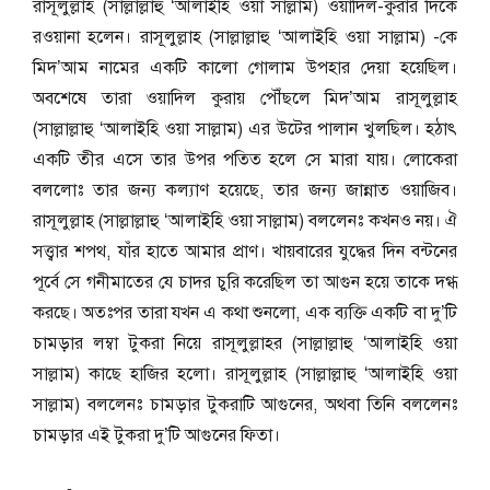
রাসূলুল্লাহ (সাল্লাল্লাহু ‘আলাইহি ওয়া সাল্লাম) ওয়াদিল-কুরার দিকে
রওয়ানা হলেন। রাসূলুল্লাহ (সাল্লাল্লাহু ‘আলাইহি ওয়া সাল্লাম) -কে
মিদ’আম নামের একটি কালো গোলাম উপহার দেয়া হয়েছিল।
অবশেষে তারা ওয়াদিল কুরায় পৌঁছলে মিদ’আম রাসূলুল্লাহ
(সাল্লাল্লাহু ‘আলাইহি ওয়া সাল্লাম) এর উটের পালান খুলছিল। হঠাৎ
একটি তীর এসে তার উপর পতিত হলে সে মারা যায়। লোকেরা
বললোঃ তার জন্য কল্যাণ হয়েছে, তার জন্য জান্নাত ওয়াজিব।
রাসূলুল্লাহ (সাল্লাল্লাহু ‘আলাইহি ওয়া সাল্লাম) বললেনঃ কখনও নয়। ঐ
সত্ত্বার শপথ, যাঁর হাতে আমার প্রাণ। খায়বারের যুদ্ধের দিন বন্টনের
পূর্বে সে গনীমাতের যে চাদর চুরি করেছিল তা আগুন হয়ে তাকে দগ্ধ
করছে। অতঃপর তারা যখন এ কথা শুনলো, এক ব্যক্তি একটি বা দু’টি
চামড়ার লম্বা টুকরা নিয়ে রাসূলুল্লাহর (সাল্লাল্লাহু ‘আলাইহি ওয়া
সাল্লাম) কাছে হাজির হলো। রাসূলুল্লাহ (সাল্লাল্লাহু ‘আলাইহি ওয়া
সাল্লাম) বললেনঃ চামড়ার টুকরাটি আগুনের, অথবা তিনি বললেনঃ
চামড়ার এই টুকরা দু’টি আগুনের ফিতা।