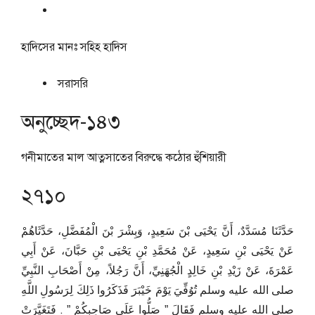
হাদিসের মানঃ
সহিহ হাদিস
সরাসরি
অনুচ্ছেদ-১৪৩
গনীমাতের মাল আত্নসাতের বিরুদ্ধে কঠোর হুঁশিয়ারী
২৭১০
حَدَّثَنَا مُسَدَّدٌ، أَنَّ يَحْيَى بْنَ سَعِيدٍ، وَبِشْرَ بْنَ الْمُفَضَّلِ، حَدَّثَاهُمْ
عَنْ يَحْيَى بْنِ سَعِيدٍ، عَنْ مُحَمَّدِ بْنِ يَحْيَى بْنِ حَبَّانَ، عَنْ أَبِي
عَمْرَةَ، عَنْ زَيْدِ بْنِ خَالِدٍ الْجُهَنِيِّ، أَنَّ رَجُلاً، مِنْ أَصْحَابِ النَّبِيِّ
صلى الله عليه وسلم تُوُفِّيَ يَوْمَ خَيْبَرَ فَذَكَرُوا ذَلِكَ لِرَسُولِ اللَّهِ
صلى الله عليه وسلم فَقَالَ ‏”‏ صَلُّوا عَلَى صَاحِبِكُمْ ‏”‏ ‏.‏ فَتَغَيَّرَتْ