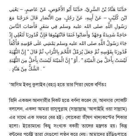
حَدَّثَنَا هَنَّادُ بْنُ السَّرِيِّ، حَدَّثَنَا أَبُو الأَحْوَصِ، عَنْ عَاصِمٍ، – يَعْنِي
ابْنَ كُلَيْبٍ – عَنْ أَبِيهِ، عَنْ رَجُلٍ، مِنَ الأَنْصَارِ قَالَ خَرَجْنَا مَعَ
رَسُولِ اللَّهِ صلى الله عليه وسلم فِي سَفَرٍ فَأَصَابَ النَّاسَ
حَاجَةٌ شَدِيدَةٌ وَجَهْدٌ وَأَصَابُوا غَنَمًا فَانْتَهَبُوهَا فَإِنَّ قُدُورَنَا لَتَغْلِي إِذْ
جَاءَ رَسُولُ اللَّهِ صلى الله عليه وسلم يَمْشِي عَلَى قَوْسِهِ فَأَكْفَأَ
قُدُورَنَا بِقَوْسِهِ ثُمَّ جَعَلَ يُرَمِّلُ اللَّحْمَ بِالتُّرَابِ ثُمَّ قَالَ ‏”‏ إِنَّ النُّهْبَةَ
لَيْسَتْ بِأَحَلَّ مِنَ الْمَيْتَةِ ‏”‏ ‏.‏ أَوْ ‏”‏ إِنَّ الْمَيْتَةَ لَيْسَتْ بِأَحَلَّ مِنَ النُّهْبَةِ
‏”‏ ‏.‏ الشَّكُّ مِنْ هَنَّادٍ ‏.‏
‘আসিম ইবনু কুলাইব (রহঃ) হতে তার পিতা থেকে বর্ণিতঃ
তিনি একজন আনসারীর নিকট হতে বর্ণনা করেন যে, আনসার লোকটি
বললেন, একদা আমরা রাসূলুল্লাহ (সাল্লাল্লাহু ‘আলাইহি ওয়া সাল্লাম)
এর সাথে এক সফরে বের হই। লোকেরা ভীষণ খাদ্যকস্টের শিকার
হলো। ইতোমধ্যে কিছু সংখ্যক বকরী তাদের হস্তগত হয়। কিন্তু
বণ্টনের পূর্বেই তারা সেগুলো লুণ্ঠন করে নেয়। আমাদের হাঁড়িগুলাতে