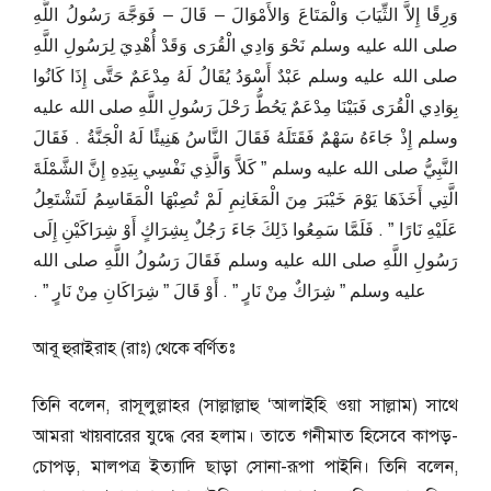
وَرِقًا إِلاَّ الثِّيَابَ وَالْمَتَاعَ وَالأَمْوَالَ – قَالَ – فَوَجَّهَ رَسُولُ اللَّهِ
صلى الله عليه وسلم نَحْوَ وَادِي الْقُرَى وَقَدْ أُهْدِيَ لِرَسُولِ اللَّهِ
صلى الله عليه وسلم عَبْدٌ أَسْوَدُ يُقَالُ لَهُ مِدْعَمٌ حَتَّى إِذَا كَانُوا
بِوَادِي الْقُرَى فَبَيْنَا مِدْعَمٌ يَحُطُّ رَحْلَ رَسُولِ اللَّهِ صلى الله عليه
وسلم إِذْ جَاءَهُ سَهْمٌ فَقَتَلَهُ فَقَالَ النَّاسُ هَنِيئًا لَهُ الْجَنَّةُ ‏.‏ فَقَالَ
النَّبِيُّ صلى الله عليه وسلم ‏”‏ كَلاَّ وَالَّذِي نَفْسِي بِيَدِهِ إِنَّ الشَّمْلَةَ
الَّتِي أَخَذَهَا يَوْمَ خَيْبَرَ مِنَ الْمَغَانِمِ لَمْ تُصِبْهَا الْمَقَاسِمُ لَتَشْتَعِلُ
عَلَيْهِ نَارًا ‏”‏ ‏.‏ فَلَمَّا سَمِعُوا ذَلِكَ جَاءَ رَجُلٌ بِشِرَاكٍ أَوْ شِرَاكَيْنِ إِلَى
رَسُولِ اللَّهِ صلى الله عليه وسلم فَقَالَ رَسُولُ اللَّهِ صلى الله
عليه وسلم ‏”‏ شِرَاكٌ مِنْ نَارٍ ‏”‏ ‏.‏ أَوْ قَالَ ‏”‏ شِرَاكَانِ مِنْ نَارٍ ‏”‏ ‏.‏
আবূ হুরাইরাহ (রাঃ) থেকে বর্ণিতঃ
তিনি বলেন, রাসূলুল্লাহর (সাল্লাল্লাহু ‘আলাইহি ওয়া সাল্লাম) সাথে
আমরা খায়বারের যুদ্ধে বের হলাম। তাতে গনীমাত হিসেবে কাপড়-
চোপড়, মালপত্র ইত্যাদি ছাড়া সোনা-রূপা পাইনি। তিনি বলেন,