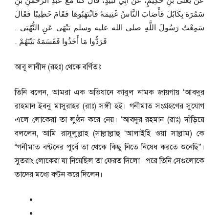
عَنْ يَعْلَى بْنِ حَكِيمٍ، عَنْ أَبِي لُبَيْدٍ، قَالَ كُنَّا مَعَ عَبْدِ الرَّحْمَنِ بْنِ
سَمُرَةَ بِكَابُلَ فَأَصَابَ النَّاسُ غَنِيمَةً فَانْتَهَبُوهَا فَقَامَ خَطِيبًا فَقَالَ
سَمِعْتُ رَسُولَ اللَّهِ صلى الله عليه وسلم يَنْهَى عَنِ النُّهْبَى ‏.‏
فَرَدُّوا مَا أَخَذُوا فَقَسَمَهُ بَيْنَهُمْ ‏.‏
আবূ লাবীদ (রহঃ) থেকে বর্ণিতঃ
তিনি বলেন, আমরা এক অভিযানে কাবুল নামক জায়গায় ‘আবদুর
রাহমান ইবনু মাসুরাহর (রাঃ) সঙ্গী হই। গনীমাত সংগ্রহণের সুযোগ
এলে লোকেরা তা লুণ্ঠন করে নেয়। ‘আবদুর রহমান (রাঃ) দাঁড়িয়ে
বললেন, আমি রাসূলুল্লাহ (সাল্লাল্লাহু ‘আলাইহি ওয়া সাল্লাম) কে
“গনীমাত বণ্টনের পূর্বে তা থেকে কিছু নিতে নিষেধ করতে শুনেছি”।
সুতরাং লোকেরা যা নিয়েছিল তা ফেরত দিলো। পরে তিনি সেগুলোকে
তাদের মধ্যে বণ্টন করে দিলেন।