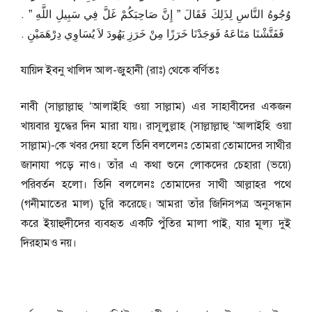
وُجُوهُ النَّاسِ لِذَلِكَ فَقَالَ ‏”‏ إِنَّ صَاحِبَكُمْ غَلَّ فِي سَبِيلِ اللَّهِ ‏”‏ ‏.‏
فَفَتَّشْنَا مَتَاعَهُ فَوَجَدْنَا خَرَزًا مِنْ خَرَزِ يَهُودَ لاَ يُسَاوِي دِرْهَمَيْنِ ‏.‏
যায়িদ ইবনু খালিদ আল-জুহানী (রাঃ) থেকে বর্ণিতঃ
নাবী (সাল্লাল্লাহু ‘আলাইহি ওয়া সাল্লাম) এর সাহাবীদের একজন
খায়বার যুদ্ধের দিন মারা যায়। রাসূলুল্লাহ (সাল্লাল্লাহু ‘আলাইহি ওয়া
সাল্লাম)-কে খবর দেয়া হলে তিনি বললেনঃ তোমরা তোমাদের সাথীর
জানাযা পড়ে নাও। তাঁর এ কথা শুনে লোকদের চেহারা (ভয়ে)
পরিবর্তন হলো। তিনি বললেনঃ তোমাদের সাথী আল্লাহর পথে
(গনীমাতের মাল) চুরি করেছে। আমরা তাঁর জিনিসপত্র অনুসন্ধান
করে ইয়াহুদীদের ব্যবহৃত একটি পুঁতির মালা পাই, যার মূল্য দুই
দিরহামও নয়।