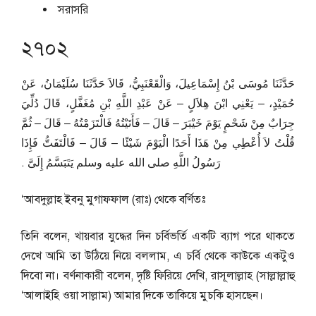
সরাসরি
২৭০২
حَدَّثَنَا مُوسَى بْنُ إِسْمَاعِيلَ، وَالْقَعْنَبِيُّ، قَالاَ حَدَّثَنَا سُلَيْمَانُ، عَنْ
حُمَيْدٍ، – يَعْنِي ابْنَ هِلاَلٍ – عَنْ عَبْدِ اللَّهِ بْنِ مُغَفَّلٍ، قَالَ دُلِّيَ
جِرَابٌ مِنْ شَحْمٍ يَوْمَ خَيْبَرَ – قَالَ – فَأَتَيْتُهُ فَالْتَزَمْتُهُ – قَالَ – ثُمَّ
قُلْتُ لاَ أُعْطِي مِنْ هَذَا أَحَدًا الْيَوْمَ شَيْئًا – قَالَ – فَالْتَفَتُّ فَإِذَا
رَسُولُ اللَّهِ صلى الله عليه وسلم يَتَبَسَّمُ إِلَىَّ ‏.‏
‘আবদুল্লাহ ইবনু মুগাফফাল (রাঃ) থেকে বর্ণিতঃ
তিনি বলেন, খায়বার যুদ্ধের দিন চর্বিভর্তি একটি ব্যাগ পরে থাকতে
দেখে আমি তা উঠিয়ে নিয়ে বললাম, এ চর্বি থেকে কাউকে একটুও
দিবো না। বর্ণনাকারী বলেন, দৃষ্টি ফিরিয়ে দেখি, রাসূলাল্লাহ (সাল্লাল্লাহু
‘আলাইহি ওয়া সাল্লাম) আমার দিকে তাকিয়ে মুচকি হাসছেন।