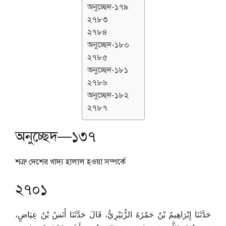
অনুচ্ছেদ-১৭৯
২৭৮৩
২৭৮৪
অনুচ্ছেদ-১৮০
২৭৮৫
অনুচ্ছেদ-১৮১
২৭৮৬
অনুচ্ছেদ-১৮২
২৭৮৭
অনুচ্ছেদ—১৩৭
শত্রু দেশের খাদ্য হালাল হওয়া সম্পর্কে
২৭০১
حَدَّثَنَا إِبْرَاهِيمُ بْنُ حَمْزَةَ الزُّبَيْرِيُّ، قَالَ حَدَّثَنَا أَنَسُ بْنُ عِيَاضٍ،