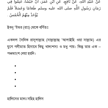
عَنْ عُبَيْدِ اللَّهِ، عَنْ نَافِعٍ، عَنِ ابْنِ عُمَرَ، أَنَّ جَيْشًا، غَنِمُوا فِي
زَمَانِ رَسُولِ اللَّهِ صلى الله عليه وسلم طَعَامًا وَعَسَلاً فَلَمْ
يُؤْخَذْ مِنْهُمُ الْخُمُسُ ‏.‏
ইবনু ‘উমর (রাঃ) থেকে বর্ণিতঃ
একদল সৈনিক রাসূলাল্লাহ (সাল্লাল্লাহু ‘আলাইহি ওয়া সাল্লাম) এর
যুগে গনীমাত হিসাবে কিছু খাদ্যশস্য ও মধু পায়। কিন্তু তার এক –
পঞ্চমাংশ নেয়া হয়নি।
হাদিসের মানঃ
সহিহ হাদিস