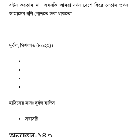
বণ্টন করতাম না। এমনকি আমরা যখন দেশে ফিরে যেতাম তখন
আমাদের থলি গোশতে ভরা থাকতো।
দুর্বল, মিশকাত (৪০২২)।
হাদিসের মানঃ
দুর্বল হাদিস
সরাসরি
অনুচ্ছেদ-১৪০