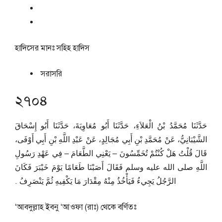
হাদিসের মানঃ
সহিহ হাদিস
সরাসরি
২৭০৪
حَدَّثَنَا مُحَمَّدُ بْنُ الْعَلاَءِ، حَدَّثَنَا أَبُو مُعَاوِيَةَ، حَدَّثَنَا أَبُو إِسْحَاقَ
الشَّيْبَانِيُّ، عَنْ مُحَمَّدِ بْنِ أَبِي مُجَالِدٍ، عَنْ عَبْدِ اللَّهِ بْنِ أَبِي أَوْفَى،
قَالَ قُلْتُ هَلْ كُنْتُمْ تُخَمِّسُونَ – يَعْنِي الطَّعَامَ – فِي عَهْدِ رَسُولِ
اللَّهِ صلى الله عليه وسلم فَقَالَ أَصَبْنَا طَعَامًا يَوْمَ خَيْبَرَ فَكَانَ
الرَّجُلُ يَجِيءُ فَيَأْخُذُ مِنْهُ مِقْدَارَ مَا يَكْفِيهِ ثُمَّ يَنْصَرِفُ ‏.‏
‘আবদুল্লাহ ইবনু ‘আওফা (রাঃ) থেকে বর্ণিতঃ