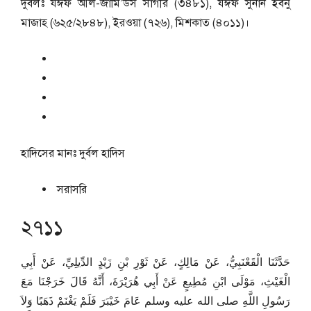
দুর্বলঃ যঈফ আল-জামি’উস সাগীর (৩৪৮১), যঈফ সুনান ইবনু
মাজাহ (৬২৫/২৮৪৮), ইরওয়া (৭২৬), মিশকাত (৪০১১)।
হাদিসের মানঃ
দুর্বল হাদিস
সরাসরি
২৭১১
حَدَّثَنَا الْقَعْنَبِيُّ، عَنْ مَالِكٍ، عَنْ ثَوْرِ بْنِ زَيْدٍ الدِّيلِيِّ، عَنْ أَبِي
الْغَيْثِ، مَوْلَى ابْنِ مُطِيعٍ عَنْ أَبِي هُرَيْرَةَ، أَنَّهُ قَالَ خَرَجْنَا مَعَ
رَسُولِ اللَّهِ صلى الله عليه وسلم عَامَ خَيْبَرَ فَلَمْ يَغْنَمْ ذَهَبًا وَلاَ