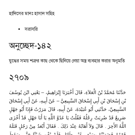
হাদিসের মানঃ
হাসান সহিহ
সরাসরি
অনুচ্ছেদ-১৪২
যুদ্ধের সময় শত্রুর কাছ থেকে ছিনিয়ে নেয়া অস্ত্র ব্যবহার করার অনুমতি
২৭০৯
حَدَّثَنَا مُحَمَّدُ بْنُ الْعَلاَءِ، قَالَ أَخْبَرَنَا إِبْرَاهِيمُ، – يَعْنِي ابْنَ يُوسُفَ
بْنِ إِسْحَاقَ بْنِ أَبِي إِسْحَاقَ السَّبِيعِيَّ – عَنْ أَبِيهِ، عَنْ أَبِي إِسْحَاقَ
السَّبِيعِيِّ، حَدَّثَنِي أَبُو عُبَيْدَةَ، عَنْ أَبِيهِ، قَالَ مَرَرْتُ فَإِذَا أَبُو جَهْلٍ
صَرِيعٌ قَدْ ضُرِبَتْ رِجْلُهُ فَقُلْتُ يَا عَدُوَّ اللَّهِ يَا أَبَا جَهْلٍ قَدْ أَخْزَى
اللَّهُ الأَخِرَ ‏.‏ قَالَ وَلاَ أَهَابُهُ عِنْدَ ذَلِكَ ‏.‏ فَقَالَ أَبْعَدُ مِنْ رَجُلٍ قَتَلَهُ
قَوْمُهُ فَضَرَبْتُهُ بِسَيْفٍ غَيْرِ طَائِلٍ فَلَمْ يُغْنِ شَيْئًا حَتَّى سَقَطَ