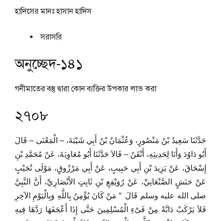
হাদিসের মানঃ
হাসান হাদিস
সরাসরি
অনুচ্ছেদ-১৪১
গনীমাতের বস্তু দ্বারা কোন ব্যক্তির উপকার লাভ করা
২৭০৮
حَدَّثَنَا سَعِيدُ بْنُ مَنْصُورٍ، وَعُثْمَانُ بْنُ أَبِي شَيْبَةَ، – الْمَعْنَى – قَالَ
أَبُو دَاوُدَ وَأَنَا لِحَدِيثِهِ، أَتْقَنُ – قَالاَ حَدَّثَنَا أَبُو مُعَاوِيَةَ، عَنْ مُحَمَّدِ بْنِ
إِسْحَاقَ، عَنْ يَزِيدَ بْنِ أَبِي حَبِيبٍ، عَنْ أَبِي مَرْزُوقٍ، مَوْلَى تُجَيْبٍ
عَنْ حَنَشٍ الصَّنْعَانِيِّ، عَنْ رُوَيْفِعِ بْنِ ثَابِتٍ الأَنْصَارِيِّ، أَنَّ النَّبِيَّ
صلى الله عليه وسلم قَالَ ‏ “‏ مَنْ كَانَ يُؤْمِنُ بِاللَّهِ وَبِالْيَوْمِ الآخِرِ
فَلاَ يَرْكَبْ دَابَّةً مِنْ فَىْءِ الْمُسْلِمِينَ حَتَّى إِذَا أَعْجَفَهَا رَدَّهَا فِيهِ