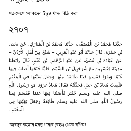
শত্রুদেশে লোকদের উদ্ধৃত্ত খাদ্য বিক্রি করা
২৭০৭
حَدَّثَنَا مُحَمَّدُ بْنُ الْمُصَفَّى، حَدَّثَنَا مُحَمَّدُ بْنُ الْمُبَارَكِ، عَنْ يَحْيَى
بْنِ حَمْزَةَ، قَالَ حَدَّثَنَا أَبُو عَبْدِ الْعَزِيزِ، – شَيْخٌ مِنْ أَهْلِ الأُرْدُنِّ –
عَنْ عُبَادَةَ بْنِ نُسَىٍّ، عَنْ عَبْدِ الرَّحْمَنِ بْنِ غَنْمٍ، قَالَ رَابَطْنَا
مَدِينَةَ قِنَّسْرِينَ مَعَ شُرَحْبِيلَ بْنِ السِّمْطِ فَلَمَّا فَتَحَهَا أَصَابَ فِيهَا
غَنَمًا وَبَقَرًا فَقَسَمَ فِينَا طَائِفَةً مِنْهَا وَجَعَلَ بَقِيَّتَهَا فِي الْمَغْنَمِ
فَلَقِيتُ مُعَاذَ بْنَ جَبَلٍ فَحَدَّثْتُهُ فَقَالَ مُعَاذٌ غَزَوْنَا مَعَ رَسُولِ اللَّهِ
صلى الله عليه وسلم خَيْبَرَ فَأَصَبْنَا فِيهَا غَنَمًا فَقَسَمَ فِينَا
رَسُولُ اللَّهِ صلى الله عليه وسلم طَائِفَةً وَجَعَلَ بَقِيَّتَهَا فِي
الْمَغْنَمِ ‏.‏
‘আবদুর রহমান ইবনু গানাব (রহঃ) থেকে বর্ণিতঃ