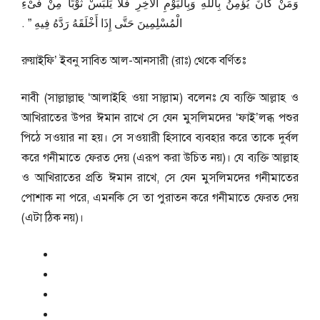
وَمَنْ كَانَ يُؤْمِنُ بِاللَّهِ وَبِالْيَوْمِ الآخِرِ فَلاَ يَلْبَسْ ثَوْبًا مِنْ فَىْءِ
الْمُسْلِمِينَ حَتَّى إِذَا أَخْلَقَهُ رَدَّهُ فِيهِ ‏”‏ ‏.‏
রুয়াইফি’ ইবনু সাবিত আল-আনসারী (রাঃ) থেকে বর্ণিতঃ
নাবী (সাল্লাল্লাহু ‘আলাইহি ওয়া সাল্লাম) বলেনঃ যে ব্যক্তি আল্লাহ ও
আখিরাতের উপর ঈমান রাখে সে যেন মুসলিমদের ‘ফাই’লব্ধ পশুর
পিঠে সওয়ার না হয়। সে সওয়ারী হিসাবে ব্যবহার করে তাকে দুর্বল
করে গনীমাতে ফেরত দেয় (এরূপ করা উচিত নয়)। যে ব্যক্তি আল্লাহ
ও আখিরাতের প্রতি ঈমান রাখে, সে যেন মুসলিমদের গনীমাতের
পোশাক না পরে, এমনকি সে তা পুরাতন করে গনীমাতে ফেরত দেয়
(এটা ঠিক নয়)।