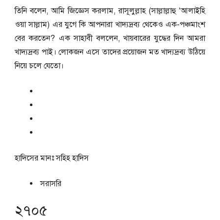
তিনি বলেন, আমি জিজ্ঞেস করলাম, রাসূলুল্লাহ (সাল্লাল্লাহু ‘আলাইহি
ওয়া সাল্লাম) এর যুগে কি আপনারা খাদ্যদ্রব্য থেকেও এক-পঞ্চমাংশ
বের করতেন? এক সাহাবী বললেন, খায়বারের যুদ্ধের দিন আমরা
খাদ্যদ্রব্য পাই। লোকজন এসে তাদের প্রয়োজন মত খাদ্যদ্রব্য উঠিয়ে
নিয়ে চলে যেতো।
হাদিসের মানঃ
সহিহ হাদিস
সরাসরি
২৭০৫