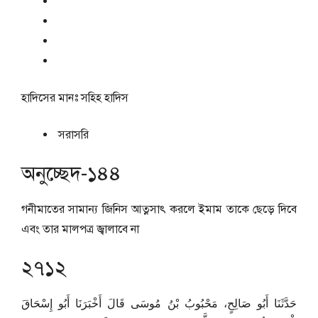
হাদিসের মানঃ
সহিহ হাদিস
সরাসরি
অনুচ্ছেদ-১৪৪
গনীমাতের সামান্য জিনিস আত্নসাৎ করলে ইমাম তাকে ছেড়ে দিবে
এবং তার মালপত্র জ্বালাবে না
২৭১২
حَدَّثَنَا أَبُو صَالِحٍ، مَحْبُوبُ بْنُ مُوسَى قَالَ أَخْبَرَنَا أَبُو إِسْحَاقَ