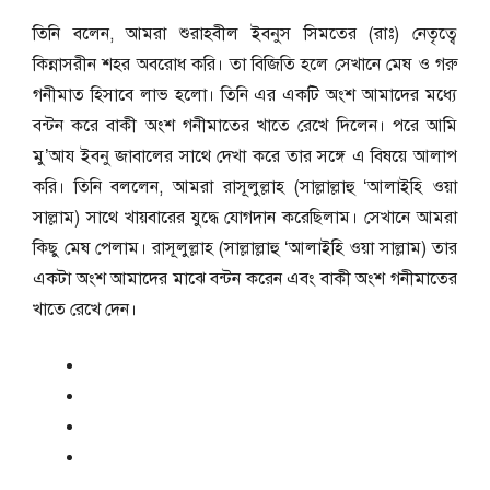
তিনি বলেন, আমরা শুরাহবীল ইবনুস সিমতের (রাঃ) নেতৃত্বে
কিন্নাসরীন শহর অবরোধ করি। তা বিজিতি হলে সেখানে মেষ ও গরু
গনীমাত হিসাবে লাভ হলো। তিনি এর একটি অংশ আমাদের মধ্যে
বন্টন করে বাকী অংশ গনীমাতের খাতে রেখে দিলেন। পরে আমি
মু’আয ইবনু জাবালের সাথে দেখা করে তার সঙ্গে এ বিষয়ে আলাপ
করি। তিনি বললেন, আমরা রাসূলুল্লাহ (সাল্লাল্লাহু ‘আলাইহি ওয়া
সাল্লাম) সাথে খায়বারের যুদ্ধে যোগদান করেছিলাম। সেখানে আমরা
কিছু মেষ পেলাম। রাসূলুল্লাহ (সাল্লাল্লাহু ‘আলাইহি ওয়া সাল্লাম) তার
একটা অংশ আমাদের মাঝে বন্টন করেন এবং বাকী অংশ গনীমাতের
খাতে রেখে দেন।