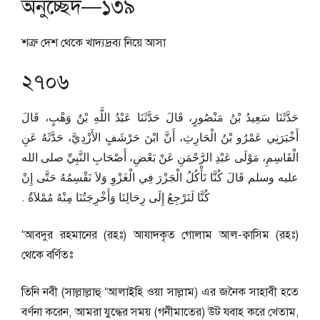
অনুচ্ছেদ—১৩৯
শত্রু দেশ থেকে খাদ্যদ্রব্য নিয়ে আসা
২৭০৬
حَدَّثَنَا سَعِيدُ بْنُ مَنْصُورٍ، قَالَ حَدَّثَنَا عَبْدُ اللَّهِ بْنُ وَهْبٍ، قَالَ
أَخْبَرَنِي عَمْرُو بْنُ الْحَارِثِ، أَنَّ ابْنَ حَرْشَفٍ الأَزْدِيَّ، حَدَّثَهُ عَنِ
الْقَاسِمِ، مَوْلَى عَبْدِ الرَّحْمَنِ عَنْ بَعْضِ، أَصْحَابِ النَّبِيِّ صلى الله
عليه وسلم قَالَ كُنَّا نَأْكُلُ الْجَزْرَ فِي الْغَزْوِ وَلاَ نَقْسِمُهُ حَتَّى إِنْ
كُنَّا لَنَرْجِعُ إِلَى رِحَالِنَا وَأَخْرِجَتُنَا مِنْهُ مُمْلاَةٌ ‏.‏
‘আবদুর রহমানের (রহঃ) আযাদকৃত গোলাম আল-ক্বাসিম (রহঃ)
থেকে বর্ণিতঃ
তিনি নবী (সাল্লাল্লাহু ‘আলাইহি ওয়া সাল্লাম) এর জনৈক সাহাবী হতে
বর্ণনা করেন, আমরা যুদ্ধের সময় (গনীমাতের) উট যবাহ করে খেতাম,