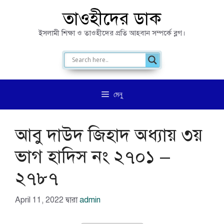
এড়িেয়
তাওহীদের ডাক
লেখায়
ইসলামী শিক্ষা ও তাওহীদের প্রতি আহবান সম্পর্কে ব্লগ।
যান
মেনু
আবু দাউদ জিহাদ অধ্যায় ৩য়
ভাগ হাদিস নং ২৭০১ –
২৭৮৭
April 11, 2022
দ্বারা
admin