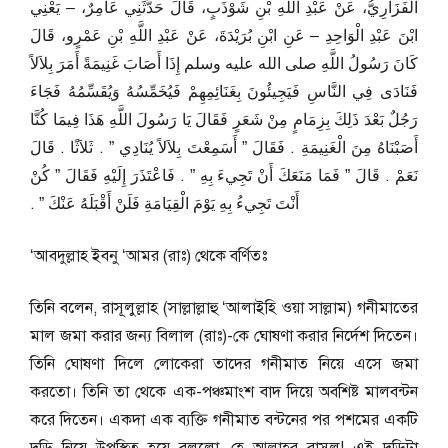
الْفَزَارِيُّ، عَنْ عَبْدِ اللَّهِ بْنِ شَوْذَبٍ، قَالَ حَدَّثَنِي عَامِرٌ، – يَعْنِي
ابْنَ عَبْدِ الْوَاحِدِ – عَنِ ابْنِ بُرَيْدَةَ، عَنْ عَبْدِ اللَّهِ بْنِ عَمْرٍو، قَالَ
كَانَ رَسُولُ اللَّهِ صلى الله عليه وسلم إِذَا أَصَابَ غَنِيمَةً أَمَرَ بِلاَلاً
فَنَادَى فِي النَّاسِ فَيَجِيئُونَ بِغَنَائِمِهِمْ فَيُخَمِّسُهُ وَيُقَسِّمُهُ فَجَاءَ
رَجُلٌ بَعْدَ ذَلِكَ بِزِمَامٍ مِنْ شَعَرٍ فَقَالَ يَا رَسُولَ اللَّهِ هَذَا فِيمَا كُنَّا
أَصَبْنَاهُ مِنَ الْغَنِيمَةِ ‏.‏ فَقَالَ ‏”‏ أَسَمِعْتَ بِلاَلاً يُنَادِي ‏”‏ ‏.‏ ثَلاَثًا ‏.‏ قَالَ
نَعَمْ ‏.‏ قَالَ ‏”‏ فَمَا مَنَعَكَ أَنْ تَجِيءَ بِهِ ‏”‏ ‏.‏ فَاعْتَذَرَ إِلَيْهِ فَقَالَ ‏”‏ كُنْ
أَنْتَ تَجِيءُ بِهِ يَوْمَ الْقِيَامَةِ فَلَنْ أَقْبَلَهُ عَنْكَ ‏”‏ ‏.‏
‘আবদুল্লাহ ইবনু ‘আমর (রাঃ) থেকে বর্ণিতঃ
তিনি বলেন, রাসূলুল্লাহ (সাল্লাল্লাহু ‘আলাইহি ওয়া সাল্লাম) গনীমাতের
মাল জমা করার জন্য বিলাল (রাঃ)-কে ঘোষণা করার নির্দেশ দিতেন।
তিনি ঘোষণা দিলে লোকেরা তাদের গনীমাত নিয়ে এসে জমা
করতো। তিনি তা থেকে এক-পঞ্চমাংশ বাদ দিয়ে অবশিষ্ট মালবন্টন
করে দিতেন। একদা এক ব্যক্তি গনীমাত বন্টনের পর পশমের একটি