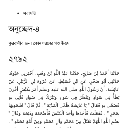
সরাসরি
অনুচ্ছেদ-৪
কুরবানীর জন্য কোন ধরনের পশু উত্তম
২৭৯২
حَدَّثَنَا أَحْمَدُ بْنُ صَالِحٍ، حَدَّثَنَا عَبْدُ اللَّهِ بْنُ وَهْبٍ، أَخْبَرَنِي حَيْوَةُ،
حَدَّثَنِي أَبُو صَخْرٍ، عَنِ ابْنِ قُسَيْطٍ، عَنْ عُرْوَةَ بْنِ الزُّبَيْرِ، عَنْ
عَائِشَةَ، أَنَّ رَسُولَ اللَّهِ صلى الله عليه وسلم أَمَرَ بِكَبْشٍ أَقْرَنَ
يَطَأُ فِي سَوَادٍ وَيَنْظُرُ فِي سَوَادٍ وَيَبْرُكُ فِي سَوَادٍ فَأُتِيَ بِهِ
فَضَحَّى بِهِ فَقَالَ ‏”‏ يَا عَائِشَةُ هَلُمِّي الْمُدْيَةَ ‏”‏ ‏.‏ ثُمَّ قَالَ ‏”‏ اشْحَذِيهَا
بِحَجَرٍ ‏”‏ ‏.‏ فَفَعَلَتْ فَأَخَذَهَا وَأَخَذَ الْكَبْشَ فَأَضْجَعَهُ وَذَبَحَهُ وَقَالَ ‏”‏
بِسْمِ اللَّهِ اللَّهُمَّ تَقَبَّلْ مِنْ مُحَمَّدٍ وَآلِ مُحَمَّدٍ وَمِنْ أُمَّةِ مُحَمَّدٍ ‏”‏ ‏.‏