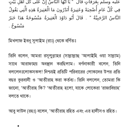
عليه وسلم بِعَرَفَاتٍ قَالَ ‏ “‏ يَا أَيُّهَا النَّاسُ إِنَّ عَلَى كُلِّ أَهْلِ بَيْتٍ
فِي كُلِّ عَامٍ أُضْحِيَةً وَعَتِيرَةً أَتَدْرُونَ مَا الْعَتِيرَةُ هَذِهِ الَّتِي يَقُولُ
النَّاسُ الرَّجَبِيَّةُ ‏”‏ ‏.‏ قَالَ أَبُو دَاوُدَ الْعَتِيرَةُ مَنْسُوخَةٌ هَذَا خَبَرٌ
مَنْسُوخٌ ‏.‏
মিখলাফ ইবনু সুলাইম (রাঃ) থেকে বর্ণিতঃ
তিনি বলেন, আমরা রসূলুল্লাহর (সাল্লাল্লাহু ‘আলাইহি ওয়া সাল্লাম)
সাথে আরাফাহয় অবস্থান করছিলাম। বর্ণনাকারী বলেন, তিনি
বললেনঃলোকসকল! নিশ্চয়ই প্রতিটি পরিবারের লোকদের উপর প্রতি
বছর কুরবানী ও ‘আতীরাহ করা কর্তব্য। তিনি বললেন, তোমরা কি
জানো, ‘আতীরাহ কি? ‘আতীরাহ হলো, যাকে লোকেরা ‘রাজাবিয়াহ’
বলতে থাকে।
আবু দাউদ (রহঃ) বলেন, ‘আতীরাহ রহিত এবং এর হাদীসও রহিত।