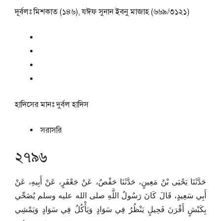
দূর্বলঃ মিশকাত (১৪৬), যঈফ সুনান ইবনু মাজাহ (৬৬৯/৩১২১)
হাদিসের মানঃ
দুর্বল হাদিস
সরাসরি
২৭৯৬
حَدَّثَنَا يَحْيَى بْنُ مَعِينٍ، حَدَّثَنَا حَفْصٌ، عَنْ جَعْفَرٍ، عَنْ أَبِيهِ، عَنْ
أَبِي سَعِيدٍ، قَالَ كَانَ رَسُولُ اللَّهِ صلى الله عليه وسلم يُضَحِّي
بِكَبْشٍ أَقْرَنَ فَحِيلٍ يَنْظُرُ فِي سَوَادٍ وَيَأْكُلُ فِي سَوَادٍ وَيَمْشِي