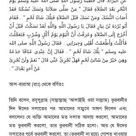
عَنِ الْبَرَاءِ، قَالَ خَطَبَنَا رَسُولُ اللَّهِ صلى الله عليه وسلم يَوْمَ
النَّحْرِ بَعْدَ الصَّلاَةِ فَقَالَ ‏”‏ مَنْ صَلَّى صَلاَتَنَا وَنَسَكَ نُسُكَنَا فَقَدْ
أَصَابَ النُّسُكَ وَمَنْ نَسَكَ قَبْلَ الصَّلاَةِ فَتِلْكَ شَاةُ لَحْمٍ ‏”‏ ‏.‏ فَقَامَ
أَبُو بُرْدَةَ بْنُ نِيَارٍ فَقَالَ يَا رَسُولَ اللَّهِ وَاللَّهِ لَقَدْ نَسَكْتُ قَبْلَ أَنْ
أَخْرُجَ إِلَى الصَّلاَةِ وَعَرَفْتُ أَنَّ الْيَوْمَ يَوْمُ أَكْلٍ وَشُرْبٍ فَتَعَجَّلْتُ
فَأَكَلْتُ وَأَطْعَمْتُ أَهْلِي وَجِيرَانِي ‏.‏ فَقَالَ رَسُولُ اللَّهِ صلى الله
عليه وسلم ‏”‏ تِلْكَ شَاةُ لَحْمٍ ‏”‏ ‏.‏ فَقَالَ إِنَّ عِنْدِي عَنَاقًا جَذَعَةً
وَهِيَ خَيْرٌ مِنْ شَاتَىْ لَحْمٍ فَهَلْ تُجْزِئُ عَنِّي قَالَ ‏”‏ نَعَمْ وَلَنْ تُجْزِئَ
عَنْ أَحَدٍ بَعْدَكَ ‏”‏ ‏.‏
আল-বারাআ (রাঃ) থেকে বর্ণিতঃ
তিনি বলেন, রসূলুল্লাহ (সাল্লাল্লাহু ‘আলাইহি ওয়া সাল্লাম) কুরবানীর
দিন ঈদের সলাতের পর আমাদের সম্মুখে ভাষণ দিলেন এবং
বললেনঃ যে ব্যক্তি আমাদের মত সলাত আদায় করলো, আমাদের
মত কুরবানী করলো, তার কুরবানী সঠিক হলো। আর যে ঈদের
সলাতের পূর্বে কুরবানী করলো, তা (কুরবানী না হয়ে) গোশত খাওয়ার