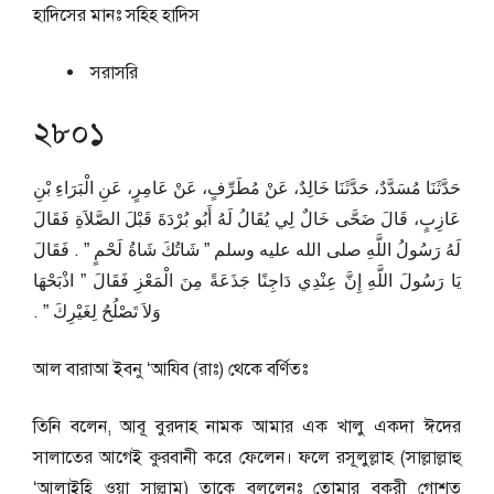
হাদিসের মানঃ
সহিহ হাদিস
সরাসরি
২৮০১
حَدَّثَنَا مُسَدَّدٌ، حَدَّثَنَا خَالِدٌ، عَنْ مُطَرِّفٍ، عَنْ عَامِرٍ، عَنِ الْبَرَاءِ بْنِ
عَازِبٍ، قَالَ ضَحَّى خَالٌ لِي يُقَالُ لَهُ أَبُو بُرْدَةَ قَبْلَ الصَّلاَةِ فَقَالَ
لَهُ رَسُولُ اللَّهِ صلى الله عليه وسلم ‏”‏ شَاتُكَ شَاةُ لَحْمٍ ‏”‏ ‏.‏ فَقَالَ
يَا رَسُولَ اللَّهِ إِنَّ عِنْدِي دَاجِنًا جَذَعَةً مِنَ الْمَعْزِ فَقَالَ ‏”‏ اذْبَحْهَا
وَلاَ تَصْلُحُ لِغَيْرِكَ ‏”‏ ‏.‏
আল বারাআ ইবনু ‘আযিব (রাঃ) থেকে বর্ণিতঃ
তিনি বলেন, আবূ বুরদাহ নামক আমার এক খালু একদা ঈদের
সালাতের আগেই কুরবানী করে ফেলেন। ফলে রসূলুল্লাহ (সাল্লাল্লাহু
‘আলাইহি ওয়া সাল্লাম) তাকে বললেনঃ তোমার বকরী গোশত