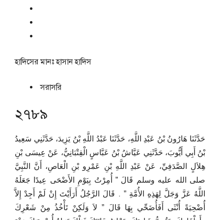
হাদিসের মানঃ
হাসান হাদিস
সরাসরি
২৭৮৯
حَدَّثَنَا هَارُونُ بْنُ عَبْدِ اللَّهِ، حَدَّثَنَا عَبْدُ اللَّهِ بْنُ يَزِيدَ، حَدَّثَنِي سَعِيدُ
بْنُ أَبِي أَيُّوبَ، حَدَّثَنِي عَيَّاشُ بْنُ عَبَّاسٍ الْقِتْبَانِيُّ، عَنْ عِيسَى بْنِ
هِلاَلٍ الصَّدَفِيِّ، عَنْ عَبْدِ اللَّهِ بْنِ عَمْرِو بْنِ الْعَاصِ، أَنَّ النَّبِيَّ
صلى الله عليه وسلم قَالَ ‏”‏ أُمِرْتُ بِيَوْمِ الأَضْحَى عِيدًا جَعَلَهُ
اللَّهُ عَزَّ وَجَلَّ لِهَذِهِ الأُمَّةِ ‏”‏ ‏.‏ قَالَ الرَّجُلُ أَرَأَيْتَ إِنْ لَمْ أَجِدْ إِلاَّ
أُضْحِيَةً أُنْثَى أَفَأُضَحِّي بِهَا قَالَ ‏”‏ لاَ وَلَكِنْ تَأْخُذُ مِنْ شَعْرِكَ