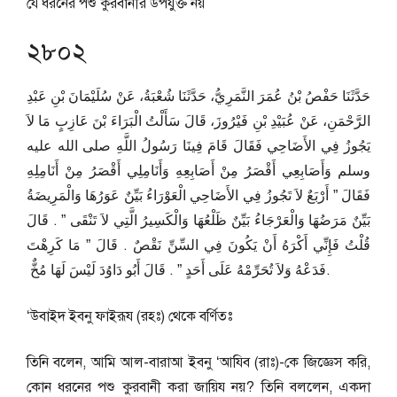
যে ধরনের পশু কুরবানীর উপযুক্ত নয়
২৮০২
حَدَّثَنَا حَفْصُ بْنُ عُمَرَ النَّمَرِيُّ، حَدَّثَنَا شُعْبَةُ، عَنْ سُلَيْمَانَ بْنِ عَبْدِ
الرَّحْمَنِ، عَنْ عُبَيْدِ بْنِ فَيْرُوزَ، قَالَ سَأَلْتُ الْبَرَاءَ بْنَ عَازِبٍ مَا لاَ
يَجُوزُ فِي الأَضَاحِي فَقَالَ قَامَ فِينَا رَسُولُ اللَّهِ صلى الله عليه
وسلم وَأَصَابِعِي أَقْصَرُ مِنْ أَصَابِعِهِ وَأَنَامِلِي أَقْصَرُ مِنْ أَنَامِلِهِ
فَقَالَ ‏”‏ أَرْبَعٌ لاَ تَجُوزُ فِي الأَضَاحِي الْعَوْرَاءُ بَيِّنٌ عَوَرُهَا وَالْمَرِيضَةُ
بَيِّنٌ مَرَضُهَا وَالْعَرْجَاءُ بَيِّنٌ ظَلْعُهَا وَالْكَسِيرُ الَّتِي لاَ تَنْقَى ‏”‏ ‏.‏ قَالَ
قُلْتُ فَإِنِّي أَكْرَهُ أَنْ يَكُونَ فِي السِّنِّ نَقْصٌ ‏.‏ قَالَ ‏”‏ مَا كَرِهْتَ
فَدَعْهُ وَلاَ تُحَرِّمْهُ عَلَى أَحَدٍ ‏”‏ ‏.‏ قَالَ أَبُو دَاوُدَ لَيْسَ لَهَا مُخٌّ ‏.
‘উবাইদ ইবনু ফাইরূয (রহঃ) থেকে বর্ণিতঃ
তিনি বলেন, আমি আল-বারাআ ইবনু ‘আযিব (রাঃ)-কে জিজ্ঞেস করি,
কোন ধরনের পশু কুরবানী করা জায়িয নয়? তিনি বললেন, একদা