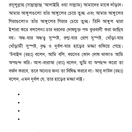
রসূলুল্লাহ (সাল্লাল্লাহু ‘আলাইহি ওয়া সাল্লাম) আমাদের মাঝে দাঁড়ান।
আমার আঙ্গুলগুলো তাঁর আঙ্গুলের চেয়ে তুচ্ছ এবং আমার আঙ্গুলের
গিরাগুলোও তাঁর আঙ্গুলের গিরার চেয়ে তুচ্ছ। তিনি আঙ্গুল দ্বারা
ইশারা করে বললেনঃ চার ধরনের দোষযুক্ত পশু কুরবানী করা জায়ি্য
নয়। অন্ধ-যার অন্ধত্ব সুস্পষ্ট, রুগ্ন-যার রোগ সুস্পষ্ট, খোঁড়া-যার
খোঁড়ামী সুস্পষ্ট, বৃদ্ধ ও দুর্বল-যার হাড়ের মজ্জা শুকিয়ে গেছে।
‘উবাইদ (রহঃ) বলেন, আমি বলি, বয়সের কোন দোষ থাকাও আমি
অপছন্দ করি। আল-বারাআ (রাঃ) বলেন, তুমি যা অপছন্দ করো তা
বর্জন করবে, তবে অন্যের জন্য তা নিষিদ্ধ করবে না। আবূ দাঊদ (রহঃ)
বলেন, এমন দুর্বল যে, তার হাড়ের মজ্জা নাই।