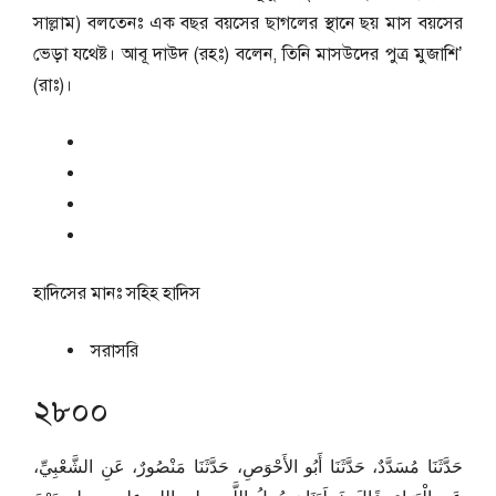
সাল্লাম) বলতেনঃ এক বছর বয়সের ছাগলের স্থানে ছয় মাস বয়সের
ভেড়া যথেষ্ট। আবূ দাউদ (রহঃ) বলেন, তিনি মাসউদের পুত্র মুজাশি’
(রাঃ)।
হাদিসের মানঃ
সহিহ হাদিস
সরাসরি
২৮০০
حَدَّثَنَا مُسَدَّدٌ، حَدَّثَنَا أَبُو الأَحْوَصِ، حَدَّثَنَا مَنْصُورٌ، عَنِ الشَّعْبِيِّ،