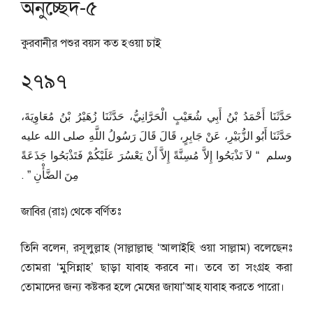
অনুচ্ছেদ-৫
কুরবানীর পশুর বয়স কত হওয়া চাই
২৭৯৭
حَدَّثَنَا أَحْمَدُ بْنُ أَبِي شُعَيْبٍ الْحَرَّانِيُّ، حَدَّثَنَا زُهَيْرُ بْنُ مُعَاوِيَةَ،
حَدَّثَنَا أَبُو الزُّبَيْرِ، عَنْ جَابِرٍ، قَالَ قَالَ رَسُولُ اللَّهِ صلى الله عليه
وسلم ‏ “‏ لاَ تَذْبَحُوا إِلاَّ مُسِنَّةً إِلاَّ أَنْ يَعْسُرَ عَلَيْكُمْ فَتَذْبَحُوا جَذَعَةً
مِنَ الضَّأْنِ ‏”‏ ‏.‏
জাবির (রাঃ) থেকে বর্ণিতঃ
তিনি বলেন, রসূলুল্লাহ (সাল্লাল্লাহু ‘আলাইহি ওয়া সাল্লাম) বলেছেনঃ
তোমরা ‘মুসিন্নাহ’ ছাড়া যাবাহ করবে না। তবে তা সংগ্রহ করা
তোমাদের জন্য কষ্টকর হলে মেষের জাযা’আহ যাবাহ করতে পারো।