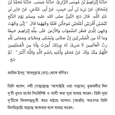
حَدَّثَنَا إِبْرَاهِيمُ بْنُ مُوسَى الرَّازِيُّ، حَدَّثَنَا عِيسَى، حَدَّثَنَا مُحَمَّدُ بْنُ
إِسْحَاقَ، عَنْ يَزِيدَ بْنِ أَبِي حَبِيبٍ، عَنْ أَبِي عَيَّاشٍ، عَنْ جَابِرِ بْنِ
عَبْدِ اللَّهِ، قَالَ ذَبَحَ النَّبِيُّ صلى الله عليه وسلم يَوْمَ الذَّبْحِ
كَبْشَيْنِ أَقْرَنَيْنِ أَمْلَحَيْنِ مُوجَأَيْنِ فَلَمَّا وَجَّهَهُمَا قَالَ ‏ “‏ إِنِّي وَجَّهْتُ
وَجْهِيَ لِلَّذِي فَطَرَ السَّمَوَاتِ وَالأَرْضَ عَلَى مِلَّةِ إِبْرَاهِيمَ حَنِيفًا
وَمَا أَنَا مِنَ الْمُشْرِكِينَ إِنَّ صَلاَتِي وَنُسُكِي وَمَحْيَاىَ وَمَمَاتِي لِلَّهِ
رَبِّ الْعَالَمِينَ لاَ شَرِيكَ لَهُ وَبِذَلِكَ أُمِرْتُ وَأَنَا مِنَ الْمُسْلِمِينَ
اللَّهُمَّ مِنْكَ وَلَكَ عَنْ مُحَمَّدٍ وَأُمَّتِهِ بِاسْمِ اللَّهِ وَاللَّهُ أَكْبَرُ ‏”‏ ‏.‏ ثُمَّ
ذَبَحَ ‏.‏
জাবির ইবনু ‘আবদুল্লাহ (রাঃ) থেকে বর্ণিতঃ
তিনি বলেন, নবী (সাল্লাল্লাহু ‘আলাইহি ওয়া সাল্লাম) কুরবানীর দিন
দু’টি ধূসর বর্ণের শিংবিশিষ্ট ও খাসী করা দুম্বা যাবাহ করেন। তিনি দুম্বা
দু’টিকে কিবলাহুমুখী করে শুইয়ে বলেনঃ (আরবি) অতঃপর তিনি
বিসমিল্লাহি আল্লাহু আকবার বলে যাবাহ করেন।