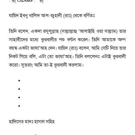
بِهِ ‏”‏ ‏.‏ فَضَحَّيْتُ بِهِ ‏.‏
যায়িদ ইবনু খালিদ আল-জুহানী (রাঃ) থেকে বর্ণিতঃ
তিনি বলেন, একদা রসূলুল্লাহ (সাল্লাল্লাহু ‘আলাইহি ওয়া সাল্লাম) তার
সাহাবীদের মধ্যে কুরবানীর পশু বণ্টন করেন। তিনি আমাকে অল্প
বয়স্ক একটা জাযা’আহ দেন। যায়িদ (রাঃ) বলেন, আমি সেটি নিয়ে তার
নিকট গিয়ে বলি, এটা তো জাযা’আহ। তিনি বললেনঃ এটাই কুরবানী
করো। সুতরাং আমি তা-ই কুরবানী করলাম।
হাদিসের মানঃ
হাসান সহিহ