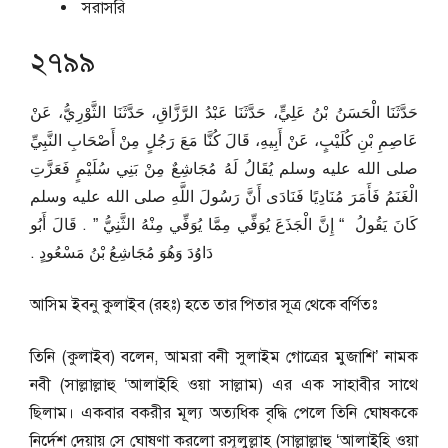
সরাসরি
২৭৯৯
حَدَّثَنَا الْحَسَنُ بْنُ عَلِيٍّ، حَدَّثَنَا عَبْدُ الرَّزَّاقِ، حَدَّثَنَا الثَّوْرِيُّ، عَنْ
عَاصِمِ بْنِ كُلَيْبٍ، عَنْ أَبِيهِ، قَالَ كُنَّا مَعَ رَجُلٍ مِنْ أَصْحَابِ النَّبِيِّ
صلى الله عليه وسلم يُقَالُ لَهُ مُجَاشِعٌ مِنْ بَنِي سُلَيْمٍ فَعَزَّتِ
الْغَنَمُ فَأَمَرَ مُنَادِيًا فَنَادَى أَنَّ رَسُولَ اللَّهِ صلى الله عليه وسلم
كَانَ يَقُولُ ‏ “‏ إِنَّ الْجَذَعَ يُوَفِّي مِمَّا يُوَفِّي مِنْهُ الثَّنِيُّ ‏”‏ ‏.‏ قَالَ أَبُو
دَاوُدَ وَهُوَ مُجَاشِعُ بْنُ مَسْعُودٍ ‏.‏
আসিম ইবনু কুলাইব (রহঃ) হতে তার পিতার সূত্র থেকে বর্ণিতঃ
তিনি (কুলাইব) বলেন, আমরা বনী সুলাইম গোত্রের মুজাশি’ নামক
নবী (সাল্লাল্লাহু ‘আলাইহি ওয়া সাল্লাম) এর এক সাহাবীর সাথে
ছিলাম। একবার বকরীর মূল্য অত্যধিক বৃদ্ধি পেলে তিনি ঘোষককে
নির্দেশ দেয়ায় সে ঘোষণা করলো রসূলুল্লাহ (সাল্লাল্লাহু ‘আলাইহি ওয়া