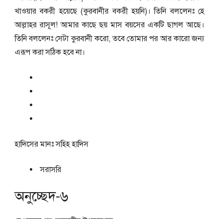
খাওয়ার বকরী হয়েছে (কুরবানীর বকরী হয়নি)। তিনি বললেনঃ হে
আল্লাহর রাসূল! আমার কাছে ছয় মাস বয়সের একটি ছাগল আছে।
তিনি বললেনঃ সেটা কুরবানী করো, তবে তোমার পর আর কারো জন্য
এরূপ করা সঠিক হবে না।
হাদিসের মানঃ
সহিহ হাদিস
সরাসরি
অনুচ্ছেদ-৬