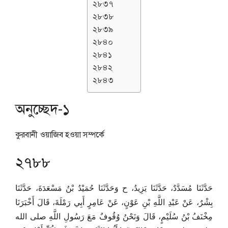
২৮৩৭
২৮৩৮
২৮৩৯
২৮৪০
২৮৪১
২৮৪২
২৮৪৩
অনুচ্ছেদ-১
কুরবানী ওয়াজিব হওয়া সম্পর্কে
২৭৮৮
حَدَّثَنَا مُسَدَّدٌ، حَدَّثَنَا يَزِيدُ، ح وَحَدَّثَنَا حُمَيْدُ بْنُ مَسْعَدَةَ، حَدَّثَنَا
بِشْرٌ، عَنْ عَبْدِ اللَّهِ بْنِ عَوْنٍ، عَنْ عَامِرٍ أَبِي رَمْلَةَ، قَالَ أَخْبَرَنَا
مِخْنَفُ بْنُ سُلَيْمٍ، قَالَ وَنَحْنُ وُقُوفٌ مَعَ رَسُولِ اللَّهِ صلى الله