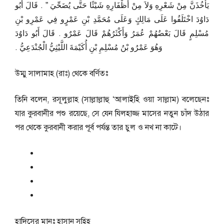
يَأْخُذَنَّ مِنْ شَعْرِهِ وَلاَ مِنْ أَظْفَارِهِ شَيْئًا حَتَّى يُضَحِّيَ ‏”‏ ‏.‏ قَالَ أَبُو
دَاوُدَ اخْتَلَفُوا عَلَى مَالِكٍ وَعَلَى مُحَمَّدِ بْنِ عَمْرٍو فِي عَمْرِو بْنِ
مُسْلِمٍ قَالَ بَعْضُهُمْ عُمَرُ وَأَكْثَرُهُمْ قَالَ عَمْرٌو ‏.‏ قَالَ أَبُو دَاوُدَ
وَهُوَ عَمْرُو بْنُ مُسْلِمِ بْنِ أُكَيْمَةَ اللَّيْثِيُّ الْجُنْدَعِيُّ ‏.‏
উম্মু সালামাহ (রাঃ) থেকে বর্ণিতঃ
তিনি বলেন, রসূলুল্লাহ (সাল্লাল্লাহু ‘আলাইহি ওয়া সাল্লাম) বলেছেনঃ
যার কুরবানীর পশু রয়েছে, সে যেন যিলহাজ্জ মাসের নতুন চাঁদ উঠার
পর থেকে কুরবানী করার পূর্ব পর্যন্ত তার চুল ও নখ না কাটে।
হাদিসের মানঃ
হাসান সহিহ