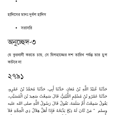
হাদিসের মানঃ
দুর্বল হাদিস
সরাসরি
অনুচ্ছেদ-৩
যে কুরবানী করতে চায়, সে যিলহাজ্জের দশ তারিখ পর্যন্ত তার চুল
কাটবে না
২৭৯১
حَدَّثَنَا عُبَيْدُ اللَّهِ بْنُ مُعَاذٍ، حَدَّثَنَا أَبِي، حَدَّثَنَا مُحَمَّدُ بْنُ عَمْرٍو،
حَدَّثَنَا عَمْرُو بْنُ مُسْلِمٍ اللَّيْثِيُّ، قَالَ سَمِعْتُ سَعِيدَ بْنَ الْمُسَيَّبِ،
يَقُولُ سَمِعْتُ أُمَّ سَلَمَةَ، تَقُولُ قَالَ رَسُولُ اللَّهِ صلى الله عليه
وسلم ‏ “‏ مَنْ كَانَ لَهُ ذِبْحٌ يَذْبَحُهُ فَإِذَا أَهَلَّ هِلاَلُ ذِي الْحِجَّةِ فَلاَ