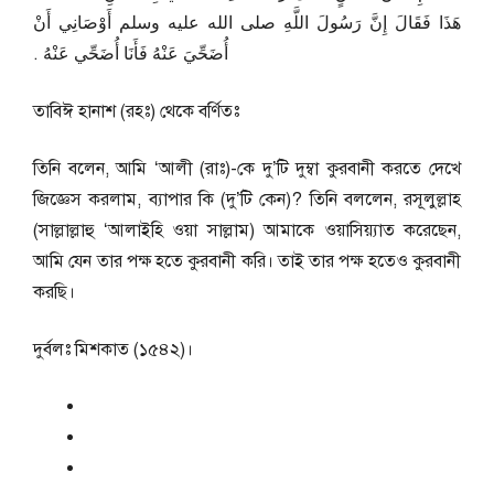
هَذَا فَقَالَ إِنَّ رَسُولَ اللَّهِ صلى الله عليه وسلم أَوْصَانِي أَنْ
أُضَحِّيَ عَنْهُ فَأَنَا أُضَحِّي عَنْهُ ‏.‏
তাবিঈ হানাশ (রহঃ) থেকে বর্ণিতঃ
তিনি বলেন, আমি ‘আলী (রাঃ)-কে দু’টি দুম্বা কুরবানী করতে দেখে
জিজ্ঞেস করলাম, ব্যাপার কি (দু’টি কেন)? তিনি বললেন, রসূলুল্লাহ
(সাল্লাল্লাহু ‘আলাইহি ওয়া সাল্লাম) আমাকে ওয়াসিয়্যাত করেছেন,
আমি যেন তার পক্ষ হতে কুরবানী করি। তাই তার পক্ষ হতেও কুরবানী
করছি।
দুর্বলঃ মিশকাত (১৫৪২)।