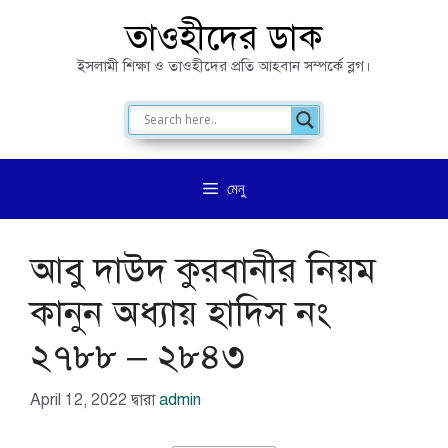
এড়িেয়
তাওহীদের ডাক
লেখায়
ইসলামী শিক্ষা ও তাওহীদের প্রতি আহবান সম্পর্কে ব্লগ।
যান
মেনু
আবু দাউদ কুরবানীর নিয়ম
কানুন অধ্যায় হাদিস নং
২৭৮৮ – ২৮৪৩
April 12, 2022
দ্বারা
admin