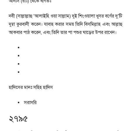
আনাস (রাঃ) থেকে বর্ণিতঃ
নবী (সাল্লাল্লাহু ‘আলাইহি ওয়া সাল্লাম) দুই শিংওয়ালা ধূসর বর্ণের দু’টি
দুম্বা কুরবানী করেন। যাবাহ করার সময় তিনি বিসমিল্লাহ এবং আল্লাহু
আকবার পাঠ করেন, এবং তিনি তার পা পশুর ঘাড়ের উপর রাখেন।
হাদিসের মানঃ
সহিহ হাদিস
সরাসরি
২৭৯৫