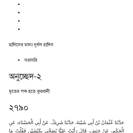
হাদিসের মানঃ
দুর্বল হাদিস
সরাসরি
অনুচ্ছেদ-২
মৃতের পক্ষ হতে কুরবানী
২৭৯০
حَدَّثَنَا عُثْمَانُ بْنُ أَبِي شَيْبَةَ، حَدَّثَنَا شَرِيكٌ، عَنْ أَبِي الْحَسْنَاءِ، عَنِ
الْحَكَمِ، عَنْ حَنَشٍ، قَالَ رَأَيْتُ عَلِيًّا يُضَحِّي بِكَبْشَيْنِ فَقُلْتُ مَا