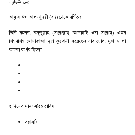
فِي سَوَادٍ ‏.‏
আবু সাঈদ আল-খুদরী (রাঃ) থেকে বর্ণিতঃ
তিনি বলেন, রসূলুল্লাহ (সাল্লাল্লাহু ‘আলাইহি ওয়া সাল্লাম) এমন
শিংবিশিষ্ট মোটাতাজা দুম্বা কুরবানী করেছেন যার চোখ, মুখ ও পা
কালো বর্ণের ছিলো।
হাদিসের মানঃ
সহিহ হাদিস
সরাসরি