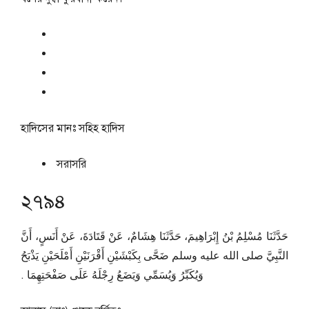
হাদিসের মানঃ
সহিহ হাদিস
সরাসরি
২৭৯৪
حَدَّثَنَا مُسْلِمُ بْنُ إِبْرَاهِيمَ، حَدَّثَنَا هِشَامٌ، عَنْ قَتَادَةَ، عَنْ أَنَسٍ، أَنَّ
النَّبِيَّ صلى الله عليه وسلم ضَحَّى بِكَبْشَيْنِ أَقْرَنَيْنِ أَمْلَحَيْنِ يَذْبَحُ
وَيُكَبِّرُ وَيُسَمِّي وَيَضَعُ رِجْلَهُ عَلَى صَفْحَتِهِمَا ‏.‏