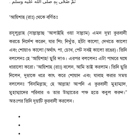
ثُمَّ ضَحَّى بِهِ صلى الله عليه وسلم ‏.‏
‘আয়িশাহ (রাঃ) থেকে বর্ণিতঃ
রসূলুল্লাহ (সাল্লাল্লাহু ‘আলাইহি ওয়া সাল্লাম) এমন দুম্বা কুরবানী
করতে নির্দেশ করেন, যার শিং নিখুঁত, হাঁটা কালো, দেখতে কালো
এবং শোয়াও কালো (অর্থাৎ পা, চোখ, পেট সবই কালো রঙের)। তিনি
বললেনঃ হে ‘আয়িশাহ! ছুরি দাও। এরপর বললেনঃ এটা পাথরে ঘষে
ধারালো করো। ‘আয়িশাহ (রাঃ) বলেন, আমি তাই করলাম। তিনি ছুরি
নিলেন, দুম্বাকে ধরে কাৎ করে শোয়ান এবং যাবাহ করার সময়
বললেনঃ “বিসমিল্লাহ; হে আল্লাহ! আপনি এ কুরবানী মুহাম্মাদ,
মুহাম্মাদের পরিবার ও তার উম্মাতের পক্ষ হতে কবুল করুন।”
অতঃপর তিনি দুম্বাটি কুরবানী করলেন।