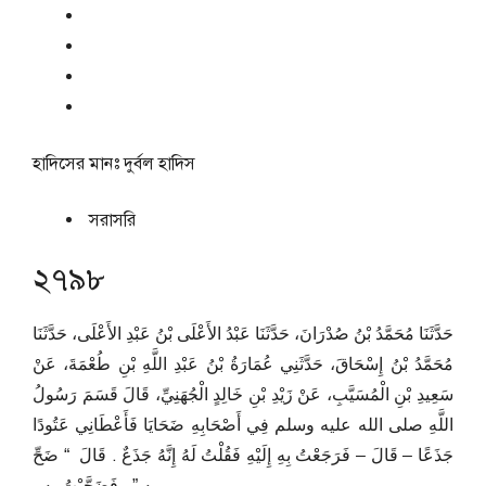
হাদিসের মানঃ
দুর্বল হাদিস
সরাসরি
২৭৯৮
حَدَّثَنَا مُحَمَّدُ بْنُ صُدْرَانَ، حَدَّثَنَا عَبْدُ الأَعْلَى بْنُ عَبْدِ الأَعْلَى، حَدَّثَنَا
مُحَمَّدُ بْنُ إِسْحَاقَ، حَدَّثَنِي عُمَارَةُ بْنُ عَبْدِ اللَّهِ بْنِ طُعْمَةَ، عَنْ
سَعِيدِ بْنِ الْمُسَيَّبِ، عَنْ زَيْدِ بْنِ خَالِدٍ الْجُهَنِيِّ، قَالَ قَسَمَ رَسُولُ
اللَّهِ صلى الله عليه وسلم فِي أَصْحَابِهِ ضَحَايَا فَأَعْطَانِي عَتُودًا
جَذَعًا – قَالَ – فَرَجَعْتُ بِهِ إِلَيْهِ فَقُلْتُ لَهُ إِنَّهُ جَذَعٌ ‏.‏ قَالَ ‏ “‏ ضَحِّ