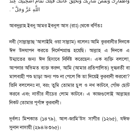
وَأَظْفَارِكَ وَتَقُصُّ شَارِبَكَ وَتَحْلِقُ عَانَتَكَ فَتِلْكَ تَمَامُ أُضْحِيَتِكَ عِنْدَ
اللَّهِ عَزَّ وَجَلَّ ‏”‏ ‏.‏
আবদুল্লাহ ইবনু আমর ইবনুল আস (রাঃ) থেকে বর্ণিতঃ
নবী (সাল্লাল্লাহু ‘আলাইহি ওয়া সাল্লাম) বলেনঃ আমি কুরবানীর দিনকে
ঈদ উদযাপন করতে নির্দেশপ্রাপ্ত হয়েছি। আল্লাহ এ দিনকে এ
উম্মাতের জন্য ঈদ হিসাবে নির্দিষ্ট করেছেন। এক ব্যক্তি বললো,
আপনার অভিমত ব্যক্ত করুন, আমি (আমার প্রতিপালিত) দুগ্ধবতী বা
মালবাহী পশু ছাড়া অন্য পশু না পেলে কি তা দিয়েই কুরবানী করবো?
তিনি বললেনঃ না, বরং তুমি তোমার চুল ও নখ কাটবে, গোঁফ ছোট
করবে এবং নাভীর নীচের লোম কাটবে। এ কাজগুলোই আল্লাহর
নিকট তোমার পূর্ণাঙ্গ কুরবানী।
দুর্বলঃ মিশকাত (১৪৭৯), আল-জামি’উস সাগীর (১২৬৫), যঈফ
সুনান নাসায়ী (২৯৪/৪৩৬৫)।