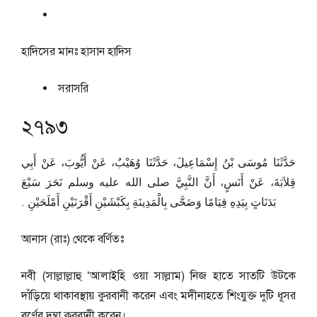
হাদিসের মানঃ
হাসান হাদিস
সরাসরি
২৭৯৩
حَدَّثَنَا مُوسَى بْنُ إِسْمَاعِيلَ، حَدَّثَنَا وُهَيْبٌ، عَنْ أَيُّوبَ، عَنْ أَبِي
قِلاَبَةَ، عَنْ أَنَسٍ، أَنَّ النَّبِيَّ صلى الله عليه وسلم نَحَرَ سَبْعَ
بَدَنَاتٍ بِيَدِهِ قِيَامًا وَضَحَّى بِالْمَدِينَةِ بِكَبْشَيْنِ أَقْرَنَيْنِ أَمْلَحَيْنِ ‏.‏
আনাস (রাঃ) থেকে বর্ণিতঃ
নবী (সাল্লাল্লাহু ‘আলাইহি ওয়া সাল্লাম) নিজ হাতে সাতটি উটকে
দাঁড়িয়ে থাকাবস্থায় কুরবানী করেন এবং মদীনাহতে শিংযুক্ত দুটি ধূসর
বর্ণের দুম্বা কুরবানী করেন।