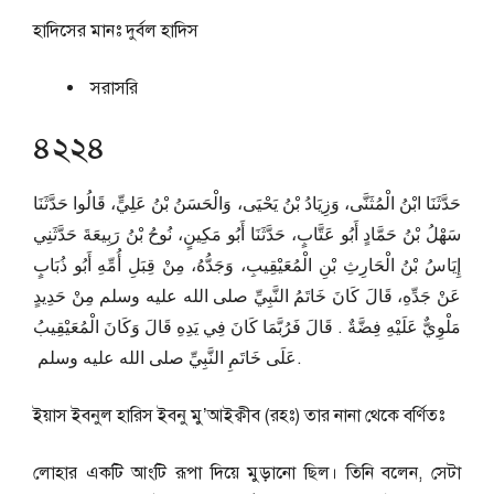
হাদিসের মানঃ
দুর্বল হাদিস
সরাসরি
৪২২৪
حَدَّثَنَا ابْنُ الْمُثَنَّى، وَزِيَادُ بْنُ يَحْيَى، وَالْحَسَنُ بْنُ عَلِيٍّ، قَالُوا حَدَّثَنَا
سَهْلُ بْنُ حَمَّادٍ أَبُو عَتَّابٍ، حَدَّثَنَا أَبُو مَكِينٍ، نُوحُ بْنُ رَبِيعَةَ حَدَّثَنِي
إِيَاسُ بْنُ الْحَارِثِ بْنِ الْمُعَيْقِيبِ، وَجَدُّهُ، مِنْ قِبَلِ أُمِّهِ أَبُو ذُبَابٍ
عَنْ جَدِّهِ، قَالَ كَانَ خَاتَمُ النَّبِيِّ صلى الله عليه وسلم مِنْ حَدِيدٍ
مَلْوِيٌّ عَلَيْهِ فِضَّةٌ ‏.‏ قَالَ فَرُبَّمَا كَانَ فِي يَدِهِ قَالَ وَكَانَ الْمُعَيْقِيبُ
عَلَى خَاتَمِ النَّبِيِّ صلى الله عليه وسلم ‏.
ইয়াস ইবনুল হারিস ইবনু মু’আইক্বীব (রহঃ) তার নানা থেকে বর্ণিতঃ
লোহার একটি আংটি রূপা দিয়ে মুড়ানো ছিল। তিনি বলেন, সেটা