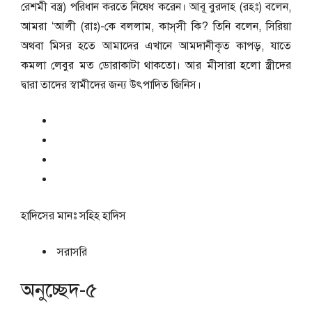
রেশমী বস্ত্র) পরিধান করতে নিষেধ করেন। আবূ বুরদাহ (রহঃ) বলেন,
আমরা ‘আলী (রাঃ)-কে বললাম, কাস্‌সী কি? তিনি বলেন, সিরিয়া
অথবা মিসর হতে আমাদের এখানে আমদানীকৃত কাপড়, যাতে
কমলা লেবুর মত ডোরাকাটা থাকতো। আর মীসারা হলো স্ত্রীদের
দ্বারা তাদের স্বামীদের জন্য উৎপাদিত জিনিস।
হাদিসের মানঃ
সহিহ হাদিস
সরাসরি
অনুচ্ছেদ-৫