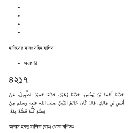
হাদিসের মানঃ
সহিহ হাদিস
সরাসরি
৪২১৭
حَدَّثَنَا أَحْمَدُ بْنُ يُونُسَ، حَدَّثَنَا زُهَيْرٌ، حَدَّثَنَا حُمَيْدٌ الطَّوِيلُ، عَنْ
أَنَسِ بْنِ مَالِكٍ، قَالَ كَانَ خَاتَمُ النَّبِيِّ صلى الله عليه وسلم مِنْ
فِضَّةٍ كُلُّهُ فَصُّهُ مِنْهُ ‏.
আনাস ইবনু মালিক (রাঃ) থেকে বর্ণিতঃ