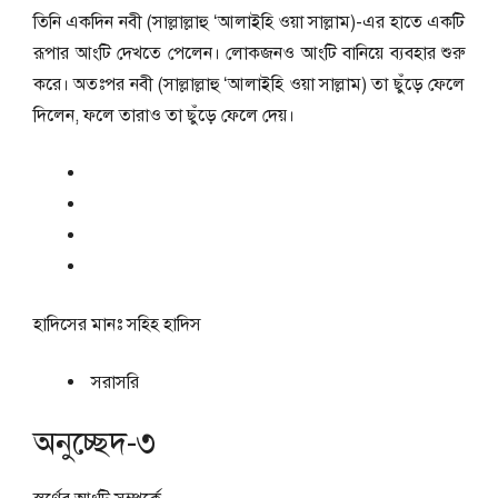
তিনি একদিন নবী (সাল্লাল্লাহু ‘আলাইহি ওয়া সাল্লাম)-এর হাতে একটি
রূপার আংটি দেখতে পেলেন। লোকজনও আংটি বানিয়ে ব্যবহার শুরু
করে। অতঃপর নবী (সাল্লাল্লাহু ‘আলাইহি ওয়া সাল্লাম) তা ছুঁড়ে ফেলে
দিলেন, ফলে তারাও তা ছুঁড়ে ফেলে দেয়।
হাদিসের মানঃ
সহিহ হাদিস
সরাসরি
অনুচ্ছেদ-৩