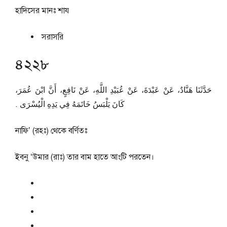
হাদিসের মানঃ
শায
সরাসরি
৪২২৮
حَدَّثَنَا هَنَّادٌ، عَنْ عَبْدَةَ، عَنْ عُبَيْدِ اللَّهِ، عَنْ نَافِعٍ، أَنَّ ابْنَ عُمَرَ،
كَانَ يَلْبَسُ خَاتَمَهُ فِي يَدِهِ الْيُسْرَى ‏.‏
নাফি’ (রহঃ) থেকে বর্ণিতঃ
ইবনু ‘উমার (রাঃ) তার বাম হাতে আংটি পরতেন।