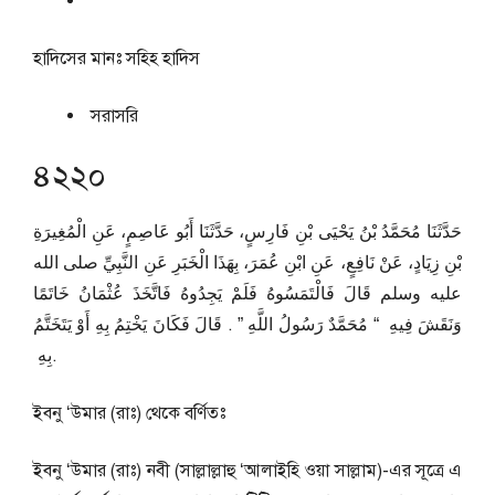
হাদিসের মানঃ
সহিহ হাদিস
সরাসরি
৪২২০
حَدَّثَنَا مُحَمَّدُ بْنُ يَحْيَى بْنِ فَارِسٍ، حَدَّثَنَا أَبُو عَاصِمٍ، عَنِ الْمُغِيرَةِ
بْنِ زِيَادٍ، عَنْ نَافِعٍ، عَنِ ابْنِ عُمَرَ، بِهَذَا الْخَبَرِ عَنِ النَّبِيِّ صلى الله
عليه وسلم قَالَ فَالْتَمَسُوهُ فَلَمْ يَجِدُوهُ فَاتَّخَذَ عُثْمَانُ خَاتَمًا
وَنَقَشَ فِيهِ ‏ “‏ مُحَمَّدٌ رَسُولُ اللَّهِ ‏”‏ ‏.‏ قَالَ فَكَانَ يَخْتِمُ بِهِ أَوْ يَتَخَتَّمُ
بِهِ ‏.
ইবনু ‘উমার (রাঃ) থেকে বর্ণিতঃ
ইবনু ‘উমার (রাঃ) নবী (সাল্লাল্লাহু ‘আলাইহি ওয়া সাল্লাম)-এর সূত্রে এ