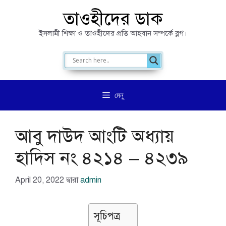
এড়িেয়
তাওহীদের ডাক
লেখায়
ইসলামী শিক্ষা ও তাওহীদের প্রতি আহবান সম্পর্কে ব্লগ।
যান
মেনু
আবু দাউদ আংটি অধ্যায়
হাদিস নং ৪২১৪ – ৪২৩৯
April 20, 2022
দ্বারা
admin
সূচিপত্র