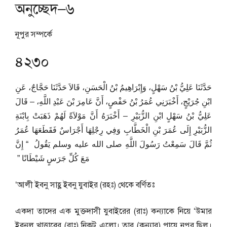
অনুচ্ছেদ–৬
নূপুর সম্পর্কে
৪২৩০
حَدَّثَنَا عَلِيُّ بْنُ سَهْلٍ، وَإِبْرَاهِيمُ بْنُ الْحَسَنِ، قَالاَ حَدَّثَنَا حَجَّاجٌ، عَنِ
ابْنِ جُرَيْجٍ، أَخْبَرَنِي عُمَرُ بْنُ حَفْصٍ، أَنَّ عَامِرَ بْنَ عَبْدِ اللَّهِ، – قَالَ
عَلِيُّ بْنُ سَهْلٍ ابْنِ الزُّبَيْرِ – أَخْبَرَهُ أَنَّ مَوْلاَةً لَهُمْ ذَهَبَتْ بِابْنَةِ
الزُّبَيْرِ إِلَى عُمَرَ بْنِ الْخَطَّابِ وَفِي رِجْلِهَا أَجْرَاسٌ فَقَطَعَهَا عُمَرُ
ثُمَّ قَالَ سَمِعْتُ رَسُولَ اللَّهِ صلى الله عليه وسلم يَقُولُ ‏ “‏ إِنَّ
مَعَ كُلِّ جَرَسٍ شَيْطَانًا ‏”‏ ‏
‘আলী ইবনু সাহ্ল ইবনু যুবাইর (রহঃ) থেকে বর্ণিতঃ
একদা তাদের এক মুক্তদাসী যুবাইরের (রাঃ) কন্যাকে নিয়ে ‘উমার
ইবনুল খাত্তাবের (রাঃ) নিকট এলো। তার (কন্যার) পায়ে নূপুর ছিল।