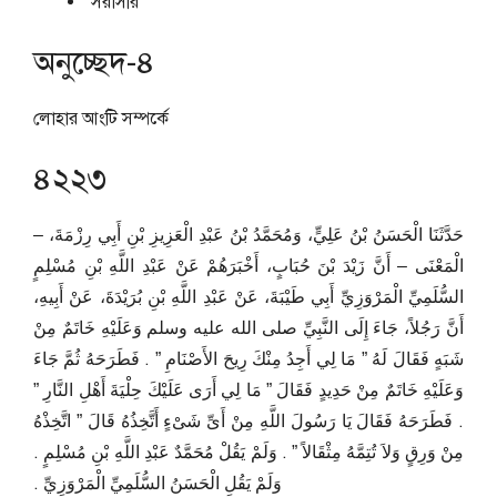
সরাসরি
অনুচ্ছেদ-৪
লোহার আংটি সম্পর্কে
৪২২৩
حَدَّثَنَا الْحَسَنُ بْنُ عَلِيٍّ، وَمُحَمَّدُ بْنُ عَبْدِ الْعَزِيزِ بْنِ أَبِي رِزْمَةَ، –
الْمَعْنَى – أَنَّ زَيْدَ بْنَ حُبَابٍ، أَخْبَرَهُمْ عَنْ عَبْدِ اللَّهِ بْنِ مُسْلِمٍ
السُّلَمِيِّ الْمَرْوَزِيِّ أَبِي طَيْبَةَ، عَنْ عَبْدِ اللَّهِ بْنِ بُرَيْدَةَ، عَنْ أَبِيهِ،
أَنَّ رَجُلاً، جَاءَ إِلَى النَّبِيِّ صلى الله عليه وسلم وَعَلَيْهِ خَاتَمٌ مِنْ
شَبَهٍ فَقَالَ لَهُ ‏”‏ مَا لِي أَجِدُ مِنْكَ رِيحَ الأَصْنَامِ ‏”‏ ‏.‏ فَطَرَحَهُ ثُمَّ جَاءَ
وَعَلَيْهِ خَاتَمٌ مِنْ حَدِيدٍ فَقَالَ ‏”‏ مَا لِي أَرَى عَلَيْكَ حِلْيَةَ أَهْلِ النَّارِ ‏”‏
‏.‏ فَطَرَحَهُ فَقَالَ يَا رَسُولَ اللَّهِ مِنْ أَىِّ شَىْءٍ أَتَّخِذُهُ قَالَ ‏”‏ اتَّخِذْهُ
مِنْ وَرِقٍ وَلاَ تُتِمَّهُ مِثْقَالاً ‏”‏ ‏.‏ وَلَمْ يَقُلْ مُحَمَّدٌ عَبْدِ اللَّهِ بْنِ مُسْلِمٍ ‏.‏
وَلَمْ يَقُلِ الْحَسَنُ السُّلَمِيِّ الْمَرْوَزِيِّ ‏.‏