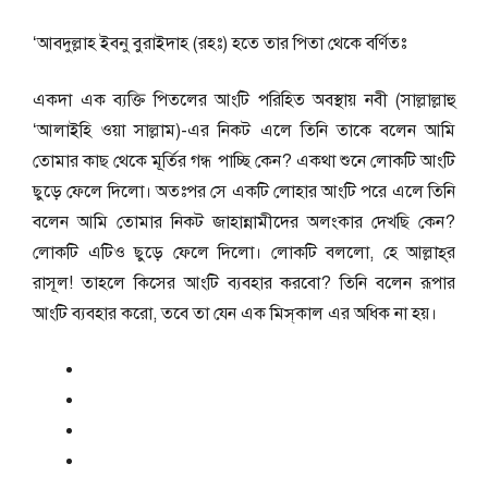
‘আবদুল্লাহ ইবনু বুরাইদাহ (রহঃ) হতে তার পিতা থেকে বর্ণিতঃ
একদা এক ব্যক্তি পিতলের আংটি পরিহিত অবস্থায় নবী (সাল্লাল্লাহু
‘আলাইহি ওয়া সাল্লাম)-এর নিকট এলে তিনি তাকে বলেন আমি
তোমার কাছ থেকে মূর্তির গন্ধ পাচ্ছি কেন? একথা শুনে লোকটি আংটি
ছুড়ে ফেলে দিলো। অতঃপর সে একটি লোহার আংটি পরে এলে তিনি
বলেন আমি তোমার নিকট জাহান্নামীদের অলংকার দেখছি কেন?
লোকটি এটিও ছুড়ে ফেলে দিলো। লোকটি বললো, হে আল্লাহ্‌র
রাসূল! তাহলে কিসের আংটি ব্যবহার করবো? তিনি বলেন রূপার
আংটি ব্যবহার করো, তবে তা যেন এক মিস্‌কাল এর অধিক না হয়।