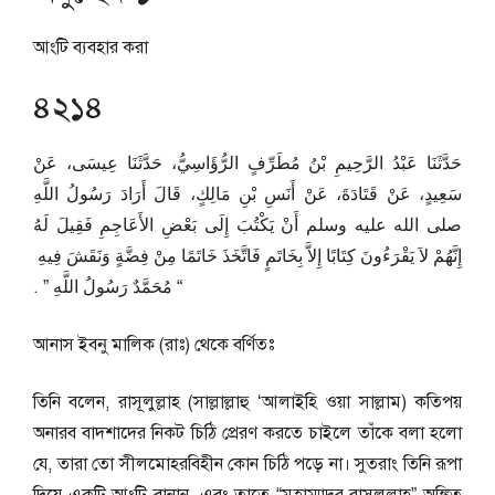
আংটি ব্যবহার করা
৪২১৪
حَدَّثَنَا عَبْدُ الرَّحِيمِ بْنُ مُطَرِّفٍ الرُّؤَاسِيُّ، حَدَّثَنَا عِيسَى، عَنْ
سَعِيدٍ، عَنْ قَتَادَةَ، عَنْ أَنَسِ بْنِ مَالِكٍ، قَالَ أَرَادَ رَسُولُ اللَّهِ
صلى الله عليه وسلم أَنْ يَكْتُبَ إِلَى بَعْضِ الأَعَاجِمِ فَقِيلَ لَهُ
إِنَّهُمْ لاَ يَقْرَءُونَ كِتَابًا إِلاَّ بِخَاتَمٍ فَاتَّخَذَ خَاتَمًا مِنْ فِضَّةٍ وَنَقَشَ فِيهِ ‏
“‏ مُحَمَّدٌ رَسُولُ اللَّهِ ‏”‏ ‏.‏
আনাস ইবনু মালিক (রাঃ) থেকে বর্ণিতঃ
তিনি বলেন, রাসূলুল্লাহ (সাল্লাল্লাহু ‘আলাইহি ওয়া সাল্লাম) কতিপয়
অনারব বাদশাদের নিকট চিঠি প্রেরণ করতে চাইলে তাঁকে বলা হলো
যে, তারা তো সীলমোহরবিহীন কোন চিঠি পড়ে না। সুতরাং তিনি রূপা