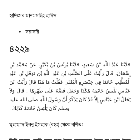
হাদিসের মানঃ
সহিহ হাদিস
সরাসরি
৪২২৯
حَدَّثَنَا عَبْدُ اللَّهِ بْنُ سَعِيدٍ، حَدَّثَنَا يُونُسُ بْنُ بُكَيْرٍ، عَنْ مُحَمَّدِ بْنِ
إِسْحَاقَ، قَالَ رَأَيْتُ عَلَى الصَّلْتِ بْنِ عَبْدِ اللَّهِ بْنِ نَوْفَلِ بْنِ عَبْدِ
الْمُطَّلِبِ خَاتَمًا فِي خِنْصَرِهِ الْيُمْنَى فَقُلْتُ مَا هَذَا قَالَ رَأَيْتُ ابْنَ
عَبَّاسٍ يَلْبَسُ خَاتَمَهُ هَكَذَا وَجَعَلَ فَصَّهُ عَلَى ظَهْرِهَا ‏.‏ قَالَ وَلاَ
يَخَالُ ابْنَ عَبَّاسٍ إِلاَّ قَدْ كَانَ يَذْكُرُ أَنَّ رَسُولَ اللَّهِ صلى الله عليه
وسلم كَانَ يَلْبَسُ خَاتَمَهُ كَذَلِكَ ‏.‏
মুহাম্মাদ ইবনু ইসহাক্ব (রহঃ) থেকে বর্ণিতঃ