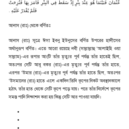
عُثْمَانَ فَبَيْنَمَا هُوَ عِنْدَ بِئْرٍ إِذْ سَقَطَ فِي الْبِئْرِ فَأَمَرَ بِهَا فَنُزِحَتْ
فَلَمْ يُقْدَرْ عَلَيْهِ ‏.‏
আনাস (রাঃ) থেকে বর্ণিতঃ
আনাস (রাঃ) সূত্রে ঈসা ইবনু ইউনুসের বর্ণিত উপরের হাদীসের
অর্থানুরূপ বর্ণিত। এতে আরো রয়েছে নবী (সাল্লাল্লাহু ‘আলাইহি ওয়া
সাল্লাম)-এর রূপার আংটি তাঁর মৃত্যুর পূর্ব পর্যন্ত তাঁর হাতেই ছিল,
অতঃপর সেটি আবূ বকর (রাঃ)-এর মৃত্যুর পূর্ব পর্যন্ত তাঁর হাতে,
এরপর ‘উমার (রাঃ)-এর মৃত্যুর পূর্ব পর্যন্ত তাঁর হাতে ছিল, অতঃপর
‘উসমানের (রাঃ) হাতে এলে একদিন তিনি কূপের নিকট অবস্থানকালে
হঠাৎ তাঁর হাত থেকে সেটি কূপে পড়ে যায়। পরে তাঁর নির্দেশে কূপের
সমস্ত পানি নিষ্কাশন করা হয় কিন্তু সেটি আর পাওয়া যায়নি।