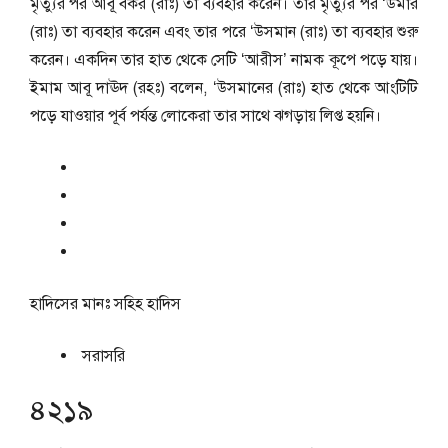
মৃত্যুর পর আবূ বকর (রাঃ) তা ব্যবহার করেন। তার মৃত্যুর পর ‘উমার
(রাঃ) তা ব্যবহার করেন এবং তার পরে ‘উসমান (রাঃ) তা ব্যবহার শুরু
করেন। একদিন তার হাত থেকে সেটি ‘আরীস’ নামক কূপে পড়ে যায়।
ইমাম আবূ দাঊদ (রহঃ) বলেন, ‘উসমানের (রাঃ) হাত থেকে আংটিটি
পড়ে যাওয়ার পূর্ব পর্যন্ত লোকেরা তার সাথে ঝগড়ায় লিপ্ত হয়নি।
হাদিসের মানঃ
সহিহ হাদিস
সরাসরি
৪২১৯