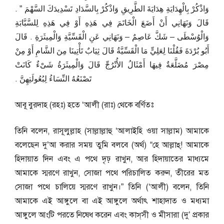
وَاذْكُرْ بِالْهِدَايَةِ هِدَايَةَ الطَّرِيقِ وَاذْكُرْ بِالسَّدَادِ تَسْدِيدَكَ السَّهْمَ ‏”‏ ‏.‏
قَالَ وَنَهَانِي أَنْ أَضَعَ الْخَاتَمَ فِي هَذِهِ أَوْ فِي هَذِهِ لِلسَّبَّابَةِ
وَالْوُسْطَى – شَكَّ عَاصِمٌ – وَنَهَانِي عَنِ الْقَسِّيَّةِ وَالْمِيثَرَةِ ‏.‏ قَالَ
أَبُو بُرْدَةَ فَقُلْنَا لِعَلِيٍّ مَا الْقَسِّيَّةُ قَالَ ثِيَابٌ تَأْتِينَا مِنَ الشَّامِ أَوْ مِنْ
مِصْرَ مُضَلَّعَةٌ فِيهَا أَمْثَالُ الأُتْرُجِّ قَالَ وَالْمِيثَرَةُ شَىْءٌ كَانَتْ
تَصْنَعُهُ النِّسَاءُ لِبُعُولَتِهِنَّ ‏.‏
আবূ বুরদাহ (রহঃ) হতে ‘আলী (রাঃ) থেকে বর্ণিতঃ
তিনি বলেন, রাসূলুল্লাহ (সাল্লাল্লাহু ‘আলাইহি ওয়া সাল্লাম) আমাকে
বলেছেন দু’আ করার সময় তুমি বলবে (অর্থ) “হে আল্লাহ্‌! আমাকে
হিদায়াত দিন এবং এ পথে দৃঢ় রাখুন, আর হিদায়াতের মাধ্যমে
আমাকে স্মরণে রাখুন, সোজা পথে পরিচালিত করুন, তীরের মত
সোজা পথে চালিয়ে স্মরণে রাখুন।” তিনি (‘আলী) বলেন, তিনি
আমাকে এই আঙ্গুলে বা এই আঙ্গুলে অর্থাৎ শাহাদাত ও মধ্যমা
আঙ্গুলে আংটি পরতে নিষেধ করেন এবং কাস্‌সী ও মীসারা (দু’ প্রকার