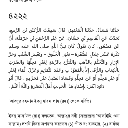
স্বর্ণের আংটি সম্পর্কে
৪২২২
حَدَّثَنَا مُسَدَّدٌ، حَدَّثَنَا الْمُعْتَمِرُ، قَالَ سَمِعْتُ الرُّكَيْنَ بْنَ الرَّبِيعِ،
يُحَدِّثُ عَنِ الْقَاسِمِ بْنِ حَسَّانَ، عَنْ عَبْدِ الرَّحْمَنِ بْنِ حَرْمَلَةَ، أَنَّ
ابْنَ مَسْعُودٍ، كَانَ يَقُولُ كَانَ نَبِيُّ اللَّهِ صلى الله عليه وسلم
يَكْرَهُ عَشْرَ خِلاَلٍ الصُّفْرَةَ – يَعْنِي الْخَلُوقَ – وَتَغْيِيرَ الشَّيْبِ وَجَرَّ
الإِزَارِ وَالتَّخَتُّمَ بِالذَّهَبِ وَالتَّبَرُّجَ بِالزِّينَةِ لِغَيْرِ مَحِلِّهَا وَالضَّرْبَ
بِالْكِعَابِ وَالرُّقَى إِلاَّ بِالْمُعَوِّذَاتِ وَعَقْدَ التَّمَائِمِ وَعَزْلَ الْمَاءِ لِغَيْرِ
أَوْ غَيْرِ مَحِلِّهِ أَوْ عَنْ مَحِلِّهِ وَفَسَادَ الصَّبِيِّ غَيْرَ مُحَرِّمِهِ ‏.‏ قَالَ أَبُو
دَاوُدَ انْفَرَدَ بِإِسْنَادِ هَذَا الْحَدِيثِ أَهْلُ الْبَصْرَةِ وَاللَّهُ أَعْلَمُ ‏.‏
‘আবদুর রহমান ইবনু হারমালাহ (রহঃ) থেকে বর্ণিতঃ
ইবনু মাস’ঊদ (রাঃ) বলতেন, আল্লাহ্‌র নবী (সাল্লাল্লাহু ‘আলাইহি ওয়া
সাল্লাম) দশটি বিষয় অপছন্দ করতেন (১) পীত রং ব্যবহার, (২) বার্ধক্য