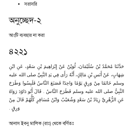
সরাসরি
অনুচ্ছেদ-২
আংটি ব্যবহার না করা
৪২২১
حَدَّثَنَا مُحَمَّدُ بْنُ سُلَيْمَانَ، لُوَيْنٌ عَنْ إِبْرَاهِيمَ بْنِ سَعْدٍ، عَنِ ابْنِ
شِهَابٍ، عَنْ أَنَسِ بْنِ مَالِكٍ، أَنَّهُ رَأَى فِي يَدِ النَّبِيِّ صلى الله عليه
وسلم خَاتَمًا مِنْ وَرِقٍ يَوْمًا وَاحِدًا فَصَنَعَ النَّاسُ فَلَبِسُوا وَطَرَحَ
النَّبِيُّ صلى الله عليه وسلم فَطَرَحَ النَّاسُ ‏.‏ قَالَ أَبُو دَاوُدَ رَوَاهُ
عَنِ الزُّهْرِيِّ زِيَادُ بْنُ سَعْدٍ وَشُعَيْبٌ وَابْنُ مُسَافِرٍ كُلُّهُمْ قَالَ مِنْ
وَرِقٍ ‏.‏
আনাস ইবনু মালিক (রাঃ) থেকে বর্ণিতঃ