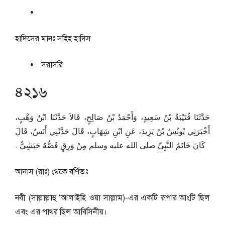
হাদিসের মানঃ
সহিহ হাদিস
সরাসরি
৪২১৬
حَدَّثَنَا قُتَيْبَةُ بْنُ سَعِيدٍ، وَأَحْمَدُ بْنُ صَالِحٍ، قَالاَ حَدَّثَنَا ابْنُ وَهْبٍ،
أَخْبَرَنِي يُونُسُ بْنُ يَزِيدَ، عَنِ ابْنِ شِهَابٍ، قَالَ حَدَّثَنِي أَنَسٌ، قَالَ
كَانَ خَاتَمُ النَّبِيِّ صلى الله عليه وسلم مِنْ وَرِقٍ فَصُّهُ حَبَشِيٌّ ‏.‏
আনাস (রাঃ) থেকে বর্ণিতঃ
নবী (সাল্লাল্লাহু ‘আলাইহি ওয়া সাল্লাম)-এর একটি রূপার আংটি ছিল
এবং এর পাথর ছিল আবিসিনীয়।