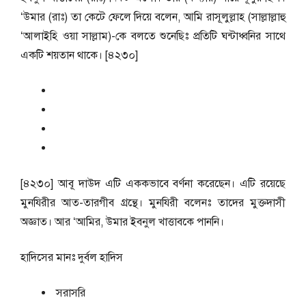
‘উমার (রাঃ) তা কেটে ফেলে দিয়ে বলেন, আমি রাসূলুল্লাহ (সাল্লাল্লাহু
‘আলাইহি ওয়া সাল্লাম)-কে বলতে শুনেছিঃ প্রতিটি ঘন্টাধ্বনির সাথে
একটি শয়তান থাকে। [৪২৩০]
[৪২৩০] আবূ দাউদ এটি এককভাবে বর্ণনা করেছেন। এটি রয়েছে
মুনযিরীর আত-তারগীব গ্রন্থে। মুনযিরী বলেনঃ তাদের মুক্তদাসী
অজ্ঞাত। আর ‘আমির, উমার ইবনুল খাত্তাবকে পাননি।
হাদিসের মানঃ
দুর্বল হাদিস
সরাসরি