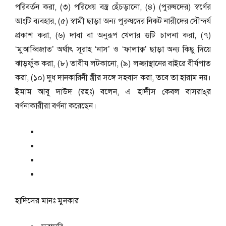
পরিবর্তন করা, (৩) পরিধেয় বস্ত্র হেঁচড়ানো, (৪) (পুরুষদের) স্বর্ণের
আংটি ব্যবহার, (৫) স্বামী ছাড়া অন্য পুরুষদের নিকট নারীদের সৌন্দর্য
প্রকাশ করা, (৬) দাবা বা অনুরূপ খেলার গুটি চালনা করা, (৭)
‘মুআব্বিজাত’ অর্থাৎ সূরাহ ‘নাস’ ও ‘ফালাক্ব’ ছাড়া অন্য কিছু দিয়ে
ঝাড়ফুঁক করা, (৮) তাবীয লটকানো, (৯) লজ্জাস্থানের বাইরে বীর্যপাত
করা, (১০) দুধ দানকারিনী স্ত্রীর সঙ্গে সহবাস করা, তবে তা হারাম নয়।
ইমাম আবূ দাউদ (রহঃ) বলেন, এ হাদীস কেবল বাসরাহ্‌র
বর্ণনাকারীরা বর্ণনা করেছেন।
হাদিসের মানঃ
মুনকার