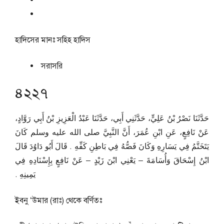
হাদিসের মানঃ
সহিহ হাদিস
সরাসরি
৪২২৭
حَدَّثَنَا نَصْرُ بْنُ عَلِيٍّ، حَدَّثَنِي أَبِي، حَدَّثَنَا عَبْدُ الْعَزِيزِ بْنُ أَبِي رَوَّادٍ،
عَنْ نَافِعٍ، عَنِ ابْنِ عُمَرَ، أَنَّ النَّبِيَّ صلى الله عليه وسلم كَانَ
يَتَخَتَّمُ فِي يَسَارِهِ وَكَانَ فَصُّهُ فِي بَاطِنِ كَفِّهِ ‏.‏ قَالَ أَبُو دَاوُدَ قَالَ
ابْنُ إِسْحَاقَ وَأُسَامَةَ – يَعْنِي ابْنَ زَيْدٍ – عَنْ نَافِعٍ بِإِسْنَادِهِ فِي
يَمِينِهِ ‏.‏
ইবনু ‘উমার (রাঃ) থেকে বর্ণিতঃ