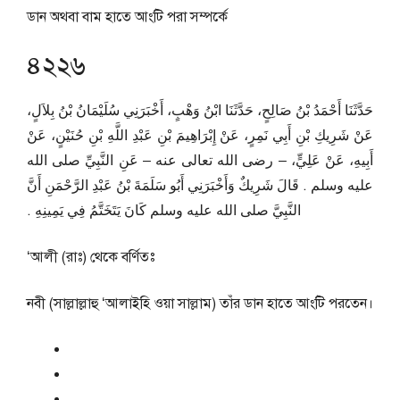
ডান অথবা বাম হাতে আংটি পরা সম্পর্কে
৪২২৬
حَدَّثَنَا أَحْمَدُ بْنُ صَالِحٍ، حَدَّثَنَا ابْنُ وَهْبٍ، أَخْبَرَنِي سُلَيْمَانُ بْنُ بِلاَلٍ،
عَنْ شَرِيكِ بْنِ أَبِي نَمِرٍ، عَنْ إِبْرَاهِيمَ بْنِ عَبْدِ اللَّهِ بْنِ حُنَيْنٍ، عَنْ
أَبِيهِ، عَنْ عَلِيٍّ، – رضى الله تعالى عنه – عَنِ النَّبِيِّ صلى الله
عليه وسلم ‏.‏ قَالَ شَرِيكٌ وَأَخْبَرَنِي أَبُو سَلَمَةَ بْنُ عَبْدِ الرَّحْمَنِ أَنَّ
النَّبِيَّ صلى الله عليه وسلم كَانَ يَتَخَتَّمُ فِي يَمِينِهِ ‏.‏
‘আলী (রাঃ) থেকে বর্ণিতঃ
নবী (সাল্লাল্লাহু ‘আলাইহি ওয়া সাল্লাম) তাঁর ডান হাতে আংটি পরতেন।