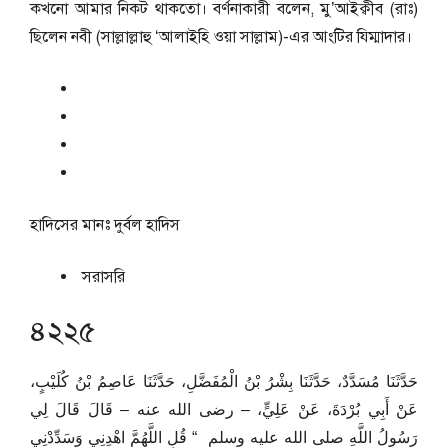
কখনো আমার নিকট থাকতো। বর্ণনাকারী বলেন, মু’আইক্বীব (রাঃ)
ছিলেন নবী (সাল্লাল্লাহু ‘আলাইহি ওয়া সাল্লাম)-এর আংটির যিম্মাদার।
হাদিসের মানঃ
দুর্বল হাদিস
সরাসরি
৪২২৫
حَدَّثَنَا مُسَدَّدٌ، حَدَّثَنَا بِشْرُ بْنُ الْمُفَضَّلِ، حَدَّثَنَا عَاصِمُ بْنُ كُلَيْبٍ،
عَنْ أَبِي بُرْدَةَ، عَنْ عَلِيٍّ، – رضى الله عنه – قَالَ قَالَ لِي
رَسُولُ اللَّهِ صلى الله عليه وسلم ‏ “‏ قُلِ اللَّهُمَّ اهْدِنِي وَسَدِّدْنِي