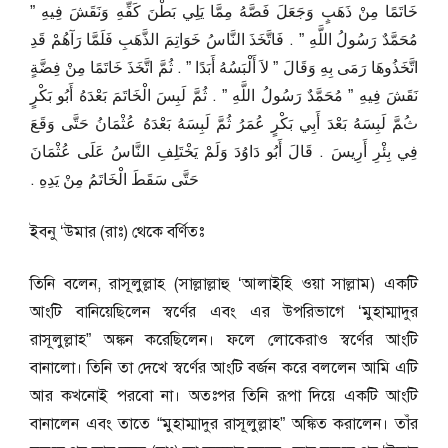
خَاتَمًا مِنْ ذَهَبٍ وَجَعَلَ فَصَّهُ مِمَّا يَلِي بَطْنَ كَفِّهِ وَنَقَشَ فِيهِ ‏”‏
مُحَمَّدٌ رَسُولُ اللَّهِ ‏”‏ ‏.‏ فَاتَّخَذَ النَّاسُ خَوَاتِمَ الذَّهَبِ فَلَمَّا رَآهُمْ قَدِ
اتَّخَذُوهَا رَمَى بِهِ وَقَالَ ‏”‏ لاَ أَلْبَسُهُ أَبَدًا ‏”‏ ‏.‏ ثُمَّ اتَّخَذَ خَاتَمًا مِنْ فِضَّةٍ
نَقَشَ فِيهِ ‏”‏ مُحَمَّدٌ رَسُولُ اللَّهِ ‏”‏ ‏.‏ ثُمَّ لَبِسَ الْخَاتَمَ بَعْدَهُ أَبُو بَكْرٍ
ثُمَّ لَبِسَهُ بَعْدَ أَبِي بَكْرٍ عُمَرُ ثُمَّ لَبِسَهُ بَعْدَهُ عُثْمَانُ حَتَّى وَقَعَ
فِي بِئْرِ أَرِيسَ ‏.‏ قَالَ أَبُو دَاوُدَ وَلَمْ يَخْتَلِفِ النَّاسُ عَلَى عُثْمَانَ
حَتَّى سَقَطَ الْخَاتَمُ مِنْ يَدِهِ ‏.‏
ইবনু ‘উমার (রাঃ) থেকে বর্ণিতঃ
তিনি বলেন, রাসূলুল্লাহ (সাল্লাল্লাহু ‘আলাইহি ওয়া সাল্লাম) একটি
আংটি বানিয়েছিলেন স্বর্ণের এবং এর উপরিভাগে ‘মুহাম্মাদুর
রাসূলুল্লাহ” অঙ্কন করেছিলেন। ফলে লোকেরাও স্বর্ণের আংটি
বানালো। তিনি তা দেখে স্বর্ণের আংটি বর্জন করে বললেন আমি এটি
আর কখনোই পরবো না। অতঃপর তিনি রূপা দিয়ে একটি আংটি
বানালেন এবং তাতে “মুহাম্মাদুর রাসূলুল্লাহ” অঙ্কিত করালেন। তাঁর