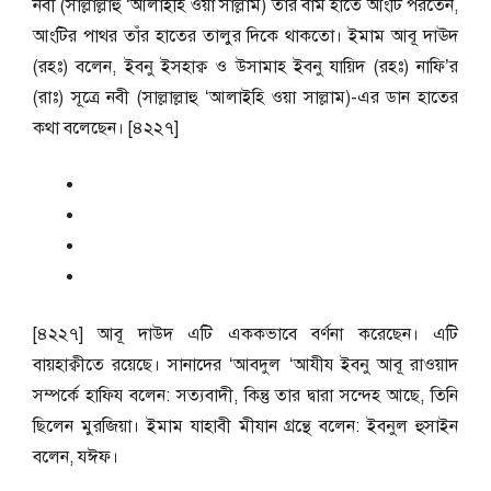
নবী (সাল্লাল্লাহু ‘আলাইহি ওয়া সাল্লাম) তাঁর বাম হাতে আংটি পরতেন,
আংটির পাথর তাঁর হাতের তালুর দিকে থাকতো। ইমাম আবূ দাঊদ
(রহঃ) বলেন, ইবনু ইসহাক্ব ও উসামাহ ইবনু যায়িদ (রহঃ) নাফি’র
(রাঃ) সূত্রে নবী (সাল্লাল্লাহু ‘আলাইহি ওয়া সাল্লাম)-এর ডান হাতের
কথা বলেছেন। [৪২২৭]
[৪২২৭] আবূ দাউদ এটি এককভাবে বর্ণনা করেছেন। এটি
বায়হাক্বীতে রয়েছে। সানাদের ‘আবদুল ‘আযীয ইবনু আবূ রাওয়াদ
সম্পর্কে হাফিয বলেন: সত্যবাদী, কিন্তু তার দ্বারা সন্দেহ আছে, তিনি
ছিলেন মুরজিয়া। ইমাম যাহাবী মীযান গ্রন্থে বলেন: ইবনুল হুসাইন
বলেন, যঈফ।