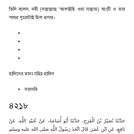
তিনি বলেন, নবী (সাল্লাল্লাহু ‘আলাইহি ওয়া সাল্লাম) আংটি ও তার
পাথর পুরোটাই ছিল রূপার।
হাদিসের মানঃ
সহিহ হাদিস
সরাসরি
৪২১৮
حَدَّثَنَا نُصَيْرُ بْنُ الْفَرَجِ، حَدَّثَنَا أَبُو أُسَامَةَ، عَنْ عُبَيْدِ اللَّهِ، عَنْ
نَافِعٍ، عَنِ ابْنِ عُمَرَ، قَالَ اتَّخَذَ رَسُولُ اللَّهِ صلى الله عليه وسلم