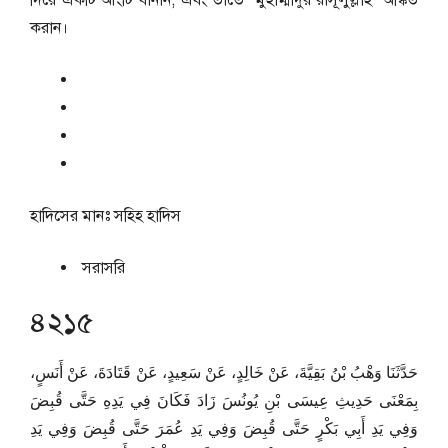
দিয়ে একটি আংটি বানান, এবং তাতে “মুহাম্মাদুর রাসূলুল্লাহ” অঙ্কিত
করান।
হাদিসের মানঃ
সহিহ হাদিস
সরাসরি
৪২১৫
حَدَّثَنَا وَهْبُ بْنُ بَقِيَّةَ، عَنْ خَالِدٍ، عَنْ سَعِيدٍ، عَنْ قَتَادَةَ، عَنْ أَنَسٍ،
بِمَعْنَى حَدِيثِ عِيسَى بْنِ يُونُسَ زَادَ فَكَانَ فِي يَدِهِ حَتَّى قُبِضَ
وَفِي يَدِ أَبِي بَكْرٍ حَتَّى قُبِضَ وَفِي يَدِ عُمَرَ حَتَّى قُبِضَ وَفِي يَدِ