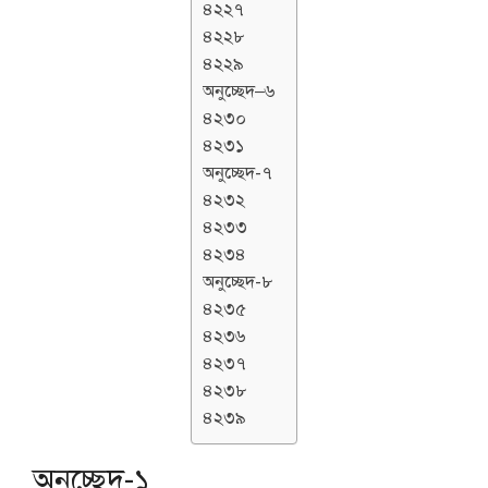
৪২২৭
৪২২৮
৪২২৯
অনুচ্ছেদ–৬
৪২৩০
৪২৩১
অনুচ্ছেদ-৭
৪২৩২
৪২৩৩
৪২৩৪
অনুচ্ছেদ-৮
৪২৩৫
৪২৩৬
৪২৩৭
৪২৩৮
৪২৩৯
অনুচ্ছেদ-১