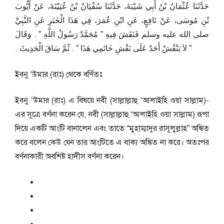
حَدَّثَنَا عُثْمَانُ بْنُ أَبِي شَيْبَةَ، حَدَّثَنَا سُفْيَانُ بْنُ عُيَيْنَةَ، عَنْ أَيُّوبَ
بْنِ مُوسَى، عَنْ نَافِعٍ، عَنِ ابْنِ عُمَرَ، فِي هَذَا الْخَبَرِ عَنِ النَّبِيِّ
صلى الله عليه وسلم فَنَقَشَ فِيهِ ‏”‏ مُحَمَّدٌ رَسُولُ اللَّهِ ‏”‏ ‏.‏ وَقَالَ
‏”‏ لاَ يَنْقُشْ أَحَدٌ عَلَى نَقْشِ خَاتَمِي هَذَا ‏”‏ ‏.‏ ثُمَّ سَاقَ الْحَدِيثَ ‏.‏
ইবনু ‘উমার (রাঃ) থেকে বর্ণিতঃ
ইবনু ‘উমার (রাঃ) এ বিষয়ে নবী (সাল্লাল্লাহু ‘আলাইহি ওয়া সাল্লাম)-
এর সূত্রে বর্ণনা করেন যে, নবী (সাল্লাল্লাহু ‘আলাইহি ওয়া সাল্লাম) রূপা
দিয়ে একটি আংটি বানালেন এবং তাতে “মুহাম্মাদুর রাসূলুল্লাহ” অঙ্কিত
করে বলেন কেউ যেন তার আংটিতে এ বাক্য অঙ্কিত না করে। অতঃপর
বর্ণনাকারী অবশিষ্ট হাদীস বর্ণনা করেন।