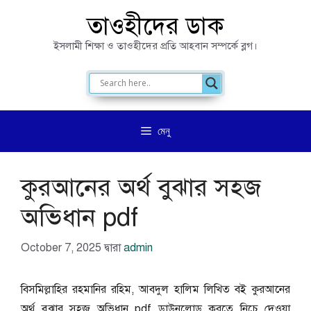
এড়িেয়
তাওহীদের ডাক
লেখায়
ইসলামী শিক্ষা ও তাওহীদের প্রতি আহবান সম্পর্কে ব্লগ।
যান
মেনু
কুরআনের অর্থ বুঝার সহজ
অভিধান pdf
October 7, 2025
দ্বারা
admin
বিসমিল্লাহির রহমানির রহিম, আবদুল হালিম লিখিত বই কুরআনের
অর্থ বুঝার সহজ অভিধান pdf ডাউনলোড করতে নিচে দেওয়া