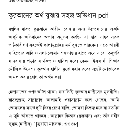
তার অভিধানেই নিহিত।’
কুরআনের অর্থ বুঝার সহজ অভিধান pdf
বহুদিন যাবত কুরআনে কারীম বোঝার জন্য উন্নতমানের একটি
আধুনিক অভিধানের অভাব অনুভব করছি- যা দ্বারা নাহব সরফ
পাঠকারীগণ সহজেই কালামুল্লাহর মর্ম বুঝতে পারবেন। এতে আরবী
সাহিত্যের আদি ও সদা-চলমান শব্দভাণ্ডার হাতে এসে যাবে। তদুপরি
মাদরাসায় পড়ার সার্থকতাও হাসিল হবে। কেননা ইসলামী শিক্ষার
মৌলিক উদ্দেশ্য কুরআন হাদীস বুঝে মহান রবের সন্তুষ্টি মোতাবেক
আমল করার যোগ্যতা অর্জন করা।
হেদায়াতের ওপর অটল থাকা। যার ভিত্তি কুরআন হাদীসের মূলনীতি।
রাসূলুল্লাহ সাল্লাল্লাহু ‘আলাইহি ওয়াসাল্লাম বলে গেছেন, ‘আমি
তোমাদের মাঝে দুটি বিষয় রেখে যাচ্ছি, তোমরা বিভ্রান্ত হবে না যতদিন
এ দুটি আঁকড়ে থাকবে : আল্লাহর কিতাব (কুরআন) এবং তাঁর নবীর
সুন্নাহ (হাদীস)।’ [মুয়াত্তা মালেক : ৩৩৩৮]