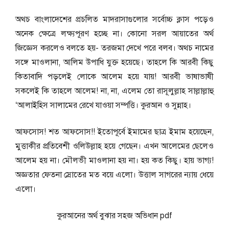
অথচ বাংলাদেশের প্রচলিত মাদরাসাগুলোর সর্বোচ্চ ক্লাস পড়েও
অনেক ক্ষেত্রে লক্ষ্যপূরণ হচ্ছে না। কোনো সরল আয়াতের অর্থ
জিজ্ঞেস করলেও বলতে হয়- তরজমা দেখে পরে বলব। অথচ নামের
সঙ্গে মাওলানা, আলিম উপাধি যুক্ত হয়েছে। তাহলে কি আরবী কিছু
কিতাবাদি পড়লেই লোকে আলেম হয়ে যায়! আরবী ভাষাভাষী
সকলেই কি তাহলে আলেম! না, না, এলেম তো রাসূলুল্লাহ সাল্লাল্লাহু
‘আলাইহিস সালামের রেখে যাওয়া সম্পত্তি। কুরআন ও সুন্নাহ।
আফসোস! শত আফসোস!! ইতোপূর্বে ইমামের ছাত্র ইমাম হয়েছেন,
মুত্তাকীর প্রতিবেশী ওলিউল্লাহ হয়ে গেছেন। এখন আলেমের ছেলেও
আলেম হয় না। মৌলভী মাওলানা হয় না। হয় কত কিছু। হায় ভাগ্য!
অজ্ঞতার ফেতনা স্রোতের মত বয়ে এলো। উত্তাল সাগরের ন্যায় ধেয়ে
এলো।
কুরআনের অর্থ বুঝার সহজ অভিধান pdf