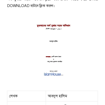
DOWNLOAD বাটনে ক্লিক করুন।
লেখক
আবদুল হালিম