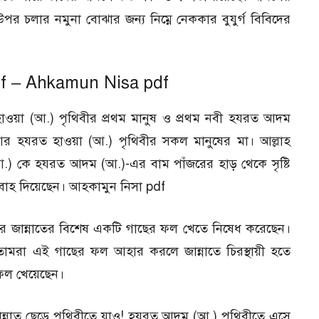
 উপর চলার নমুনা বোঝার জন্য নিম্নে নেককার বুযুর্গ বিবিদের
df – Ahkamun Nisa pdf
হাওয়া (আ.) পৃথিবীর প্রথম মানুষ ও প্রথম নবী হযরত আদম
র হযরত হাওয়া (আ.) পৃথিবীর সকল মানুষের মা। আল্লাহ
(আ.) কে হযরত আদম (আ.)-এর বাম পাঁজরের হাড় থেকে সৃষ্টি
হ দিয়েছেন। আহকামুন নিসা pdf
। আর জান্নাতের বিশেষ একটি গাছের ফল খেতে নিষেধ করেছেন।
তোমরা এই গাছের ফল আহার করলে জান্নাতে চিরস্থায়ী হতে
 ফল খেয়েছেন।
নাত ছেড়ে পৃথিবীতে যাও! হযরত আদম (আ.) পৃথিবীতে এসে