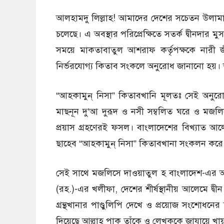
আলহামদু লিল্লাহ! আমাদের দেশের সচেতন উলামায়ে
চলেছে। এ অবস্থার পরিপ্রেক্ষিতে সতর্ক দ্বীনদার ম
সময়ে মাকতাবাতুল আশরাফ কর্তৃপক্ষকে নারী জীব
নির্ভরযোগ্য কিতাব সংকলে অনুরোধ জানানো হয়।
“আহকামুন্ নিসা” কিতাবখানি মূলতঃ সেই অনুরোধ 
মাছনূন দু’আ দুরূদ ও নসী সম্বলিত ঘরে ও মজলি
প্রয়াস গ্রহণেরই ফসল। বাংলাদেশের বিখ্যাত 
ছাহেব “আহকামুন্ নিসা” কিতাবখানা সংকলন করে দ
সেই সাথে মজলিসে দাওয়াতুল হ বাংলাদেশ-এর আ
(রহ.)-এর খলীফা, দেশের শীর্ষস্থানীয় আলেমে দ্
গ্রন্থখানার পাণ্ডুলিপি দেখে ও প্রয়োজ সংশোধন
দিয়েছে আল্লাহ পাক তাঁকে ও লেখককে জাযায়ে খা