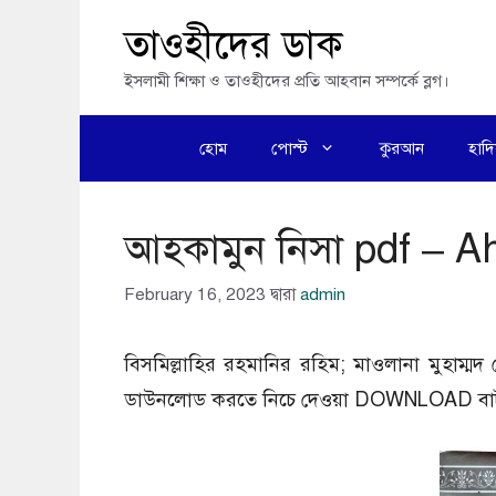
এড়িেয়
তাওহীদের ডাক
লেখায়
ইসলামী শিক্ষা ও তাওহীদের প্রতি আহবান সম্পর্কে ব্লগ।
যান
হোম
পোস্ট
কুরআন
হাদ
আহকামুন নিসা pdf – 
February 16, 2023
দ্বারা
admin
বিসমিল্লাহির রহমানির রহিম; মাওলানা মুহাম্ম
ডাউনলোড করতে নিচে দেওয়া DOWNLOAD বাটন