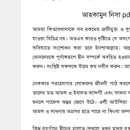
আহকামুন নিসা p
আমরা কিতাবখানাকে সব রকমের ত্রুটিমুক্ত ও সু
যাওয়া বিচিত্র নয়। অতএব কারও দৃষ্টিতে বে 
ভবিষ্যতে সংশোধন করা হবে ইনশাআল্লাহ। আল
বোনদেরকে পূর্ণাঙ্গরূপে দ্বীন সম্পর্কে অবহিত হও
করুন। সংশ্লিষ্ট সকলকে উত্তম কম নসীব করুন। 
নেককার পরহেযগার লোকদের জীবনী পাঠ করলে 
তাদের মত আমল ও ইবাদত-বন্দেগী এবং সাধনা করার 
শুনলে গাফেল অন্তর জেগে উঠে। ওলী আউলিয়া ও 
আমল ও সাধনায় অগ্রসর হতে পারে না কিংবা অল
কিন্তু বুযুর্গানে দ্বীনের হালাত দেখলে তখন মানু