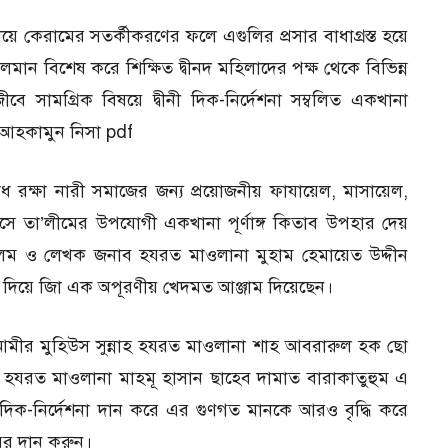
 কেরামের সতর্কীকরণের ফলে এগুলির প্রসার বাধাগ্রস্ত হয়ে
ুসলমান বিশেষ করে শিক্ষিত দ্বীনদ মহিলাদের পক্ষ থেকে বিভিন্ন
ে সামগ্রিক বিষয়ে দ্বীনী দিক-নির্দেশনা সম্বলিত একখানা
 আহকামুন নিসা pdf
রক্ষা নারী সমাজের জন্য প্রয়োজনীয় ফাযায়েল, মাসায়েল,
সে তা’লীমের উপযোগী একখানা পূর্ণাঙ্গ কিতাব উপহার দেয়
আলেম ও লেখক জনাব হযরত মাওলানা মুহাম হেমায়েত উদ্দীন
িয়ে জাি এক অপূরণীয় খেদমত আঞ্জাম দিয়েছেন।
মীর মুহিউস সুন্নাহ হযরত মাওলানা শাহ আবরারুল হক ছাে
বীন হযরত মাওলানা মাহমূ হাসান ছাহেব দামাত বারাকাতুহুম এ
ের দিক-নির্দেশনা দান করে এর গুণগত মানকে আরও বৃদ্ধি করে
য়র দান করুন।