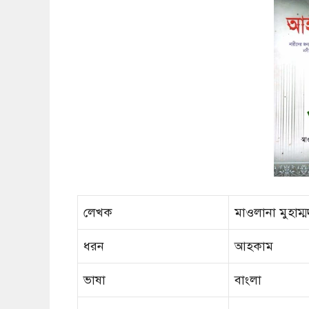
লেখক
মাওলানা মুহাম্ম
ধরন
আহকাম
ভাষা
বাংলা