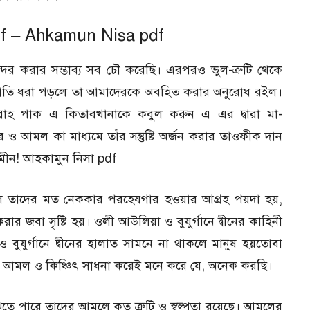
df – Ahkamun Nisa pdf
ন্দর করার সম্ভাব্য সব চৌ করেছি। এরপরও ভুল-ত্রুটি থেকে
অসংগতি ধরা পড়লে তা আমাদেরকে অবহিত করার অনুরোধ রইল।
্লাহ পাক এ কিতাবখানাকে কবুল করুন এ এর দ্বারা মা-
য়ার ও আমল কা মাধ্যমে তাঁর সন্তুষ্টি অর্জন করার তাওফীক দান
আমীন! আহকামুন নিসা pdf
তাদের মত নেককার পরহেযগার হওয়ার আগ্রহ পয়দা হয়,
জবা সৃষ্টি হয়। ওলী আউলিয়া ও বুযুর্গানে দ্বীনের কাহিনী
বুযুর্গানে দ্বীনের হালাত সামনে না থাকলে মানুষ হয়তোবা
্প আমল ও কিঞ্চিৎ সাধনা করেই মনে করে যে, অনেক করছি।
ষ বুঝতে পারে তাদের আমলে কত ত্রুটি ও স্বল্পতা রয়েছে। আমলের