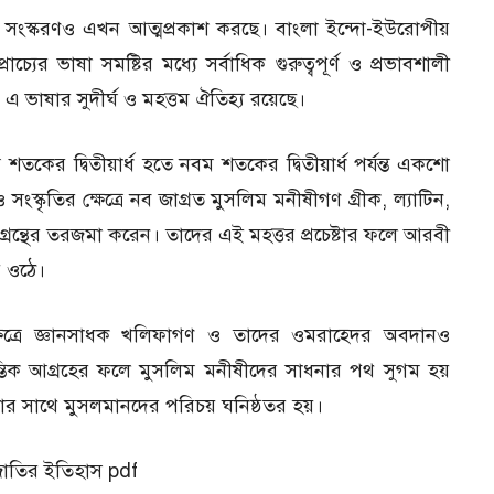
সংস্করণও এখন আত্মপ্রকাশ করছে। বাংলা ইন্দো-ইউরোপীয়
্রাচ্যের ভাষা সমষ্টির মধ্যে সর্বাধিক গুরুত্বপূর্ণ ও প্রভাবশালী
ে এ ভাষার সুদীর্ঘ ও মহত্তম ঐতিহ্য রয়েছে।
ম শতকের দ্বিতীয়ার্ধ হতে নবম শতকের দ্বিতীয়ার্ধ পর্যন্ত একশো
্কৃতির ক্ষেত্রে নব জাগ্রত মুসলিম মনীষীগণ গ্রীক, ল্যাটিন,
ভ গ্রন্থের তরজমা করেন। তাদের এই মহত্তর প্রচেষ্টার ফলে আরবী
়ে ওঠে।
ষেত্রে জ্ঞানসাধক খলিফাগণ ও তাদের ওমরাহ্দের অবদানও
্তিক আগ্রহের ফলে মুসলিম মনীষীদের সাধনার পথ সুগম হয়
ধারার সাথে মুসলমানদের পরিচয় ঘনিষ্ঠতর হয়।
াতির ইতিহাস pdf