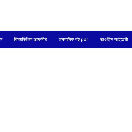
িস
বিষয়ভিত্তিক তাফসীর
ইসলামিক বই pdf
তাওহীদ লাইব্রেরী