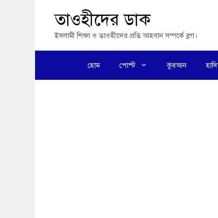
এড়িেয়
তাওহীদের ডাক
লেখায়
ইসলামী শিক্ষা ও তাওহীদের প্রতি আহবান সম্পর্কে ব্লগ।
যান
হোম
পোস্ট
কুরআন
হাদ