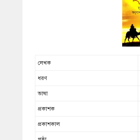
লেখক
ধরণ
ভাষা
প্রকাশক
প্রকাশকাল
পৃষ্ঠা