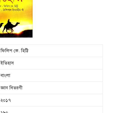
ফিলিপ কে. হিট্টি
ইতিহাস
বাংলা
জ্ঞান বিতরণী
২০১৭
১৯০