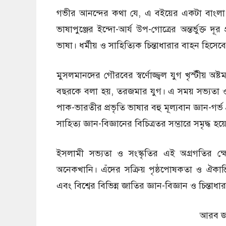
গভীর আনন্দের কথা যে, এ বইয়ের একটা বাংলা 
ভাষাপুঞ্জের ইন্দো-আর্য উপ-গোত্রের অন্তর্ভুক্ত দূর প
ভাষা। ধর্মীয় ও সাহিত্যিক চিন্তাধারার বাহন হিসেব
মুসলমানদের গৌরবের স্বর্ণোজ্জ্বল যুগ খৃস্টীয় অষ্ট
বছরকে বলা হয়, তরজমার যুগ। এ সময় সভ্যতা ও সংস
পাক-ভারতীর প্রভৃতি ভাষার বহু মূল্যবান জ্ঞান-গর্
সাহিত্য জ্ঞান-বিজ্ঞানের বিচিত্রতর সম্ভারে সমৃদ্ধ হয
ইসলামী সভ্যতা ও সংস্কৃতির এই অগ্রগতির ক্
অনেকখানি। এঁদের সক্রিয় পৃষ্ঠপোষকতা ও ঐকান
এবং বিশ্বের বিভিন্ন জাতির জ্ঞান-বিজ্ঞান ও চিন্তা
আরব জ