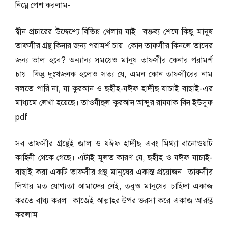
নিম্নে পেশ করলাম-
দ্বীন প্রচারের উদ্দেশ্যে বিভিন্ন খেলায় যাই। বক্তব্য শেষে কিছু মানুষ
তাফসীর গ্রন্থ কিনার জন্য পরামর্শ চায়। কোন তাফসীর কিনলে তাদের
জন্য ভাল হবে? অন্যান্য সময়েও মানুষ তাফসীর কেনার পরামর্শ
চায়। কিন্তু দুঃখজনক হলেও সত্য যে, এমন কোন তাফসীরের নাম
বলতে পারি না, যা কুরআন ও ছহীহ-যঈফ হাদীছ যাচাই বাছাই-এর
মাধ্যমে লেখা হয়েছে। তাওযীহুল কুরআন আব্দুর রাযযাক বিন ইউসুফ
pdf
সব তাফসীর গ্রন্থেই জাল ও যঈফ হাদীছ এবং মিথ্যা বানোওয়াট
কাহিনী থেকে গেছে। এটাই মূলত কারণ যে, ছহীহ ও যঈফ যাচাই-
বাছাই করা একটি তাফসীর গ্রন্থ মানুষের একান্ত প্রয়োজন। তাফসীর
লিখার মত যোগ্যতা আমাদের নেই, তবুও মানুষের চাহিদা একাজ
করতে বাধ্য করল। কাজেই আল্লাহর উপর ভরসা করে একাজ আরম্ভ
করলাম।