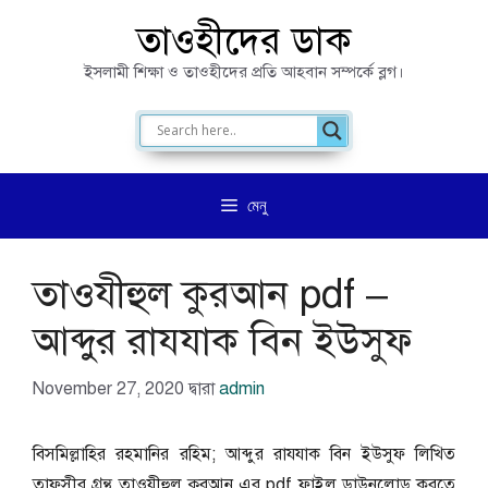
এড়িেয়
তাওহীদের ডাক
লেখায়
ইসলামী শিক্ষা ও তাওহীদের প্রতি আহবান সম্পর্কে ব্লগ।
যান
মেনু
তাওযীহুল কুরআন pdf –
আব্দুর রাযযাক বিন ইউসুফ
November 27, 2020
দ্বারা
admin
বিসমিল্লাহির রহমানির রহিম; আব্দুর রাযযাক বিন ইউসুফ লিখিত
তাফসীর গ্রন্থ তাওযীহুল কুরআন এর pdf ফাইল ডাউনলোড করতে