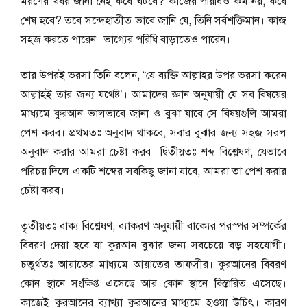
মরণের খবর জানা নেই কবে ঘটবে? কাজের পরিধিও কম নয়, কবে
শেষ হবে? তবে সন্দেহাতীত ভাবে জানি যে, তিনি সর্বশক্তিমান। কাজ
সহজ করতে পারেন। ভাগ্যের পরিধি বাড়াতেও পারেন।
তার উপরই ভরসা তিনি বলেন, “যে ব্যক্তি আল্লাহর উপর ভরসা করেন
আল্লাহই তার জন্য যথেষ্ট’। আমাদের জ্ঞান অনুযায়ী যে সব বিষয়ের
মাধ্যমে কুরআন ভালভাবে জানা ও বুঝা যাবে সে বিষয়গুলি আমরা
পেশ করব। প্রথমতঃ অনুবাদ থাকবে, সবার বুঝার জন্য সহজ সরল
অনুবাদ করার আমরা চেষ্টা করব। দ্বিতীয়তঃ শব্দ বিশ্লেষণ, যেভাবে
পরিচয় দিলে একটি শব্দের সবকিছু জানা যাবে, আমরা তা পেশ করার
চেষ্টা করব।
তৃতীয়তঃ বাক্য বিশ্লেষণ, ব্যাকরণ অনুযায়ী বাক্যের পরস্পর সম্পর্কের
বিবরণ দেয়া হবে যা কুরআন বুঝার জন্য সবচেয়ে বড় সহযোগী।
চতুর্থতঃ আয়াতের মাধ্যমে আয়াতের তাফসীর। কুরআনের বিবরণ
কোন স্থানে সংক্ষিপ্ত এসেছে আর কোন স্থানে বিস্তারিত এসেছে।
কাজেই কুরআনের ব্যাখ্যা কুরআনের মাধ্যমে হওয়া উচিৎ। কারণ