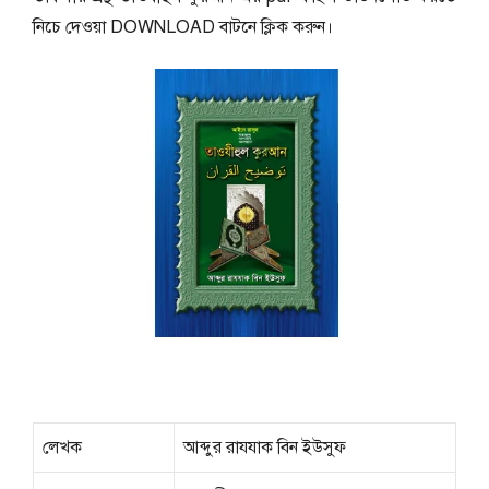
নিচে দেওয়া DOWNLOAD বাটনে ক্লিক করুন।
লেখক
আব্দুর রাযযাক বিন ইউসুফ