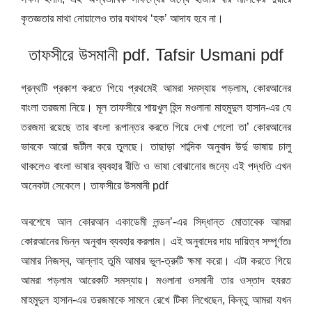
কৃতজ্ঞতার মাথা নোয়ালেও তার যথাযথ ‘হক’ আদায হবে না।
তাফসীরে উসমানী pdf. Tafsir Usmani pdf
গ্রন্থটি প্রকাশ করতে গিয়ে প্রথমেই আমরা সমস্যায় পড়লাম, কোরআনের
বাংলা তরজমা নিয়ে। মূল তাফসীরে শায়খুল হিন্দ মওলানা মাহমুদুল হাসান-এর যে
তরজমা রয়েছে তার বাংলা রূপান্তর করতে গিয়ে দেখা গেলো তা’ কোরআনের
ভাবকে আরো জটীল করে তুলছে। তাছাড়া শাব্দিক অনুবাদ উর্দু ভাষায় চালু
থাকলেও বাংলা ভাষার ব্যবহার রীতি ও ভাষা বোঝানোর জন্যে এই পদ্ধতি এখন
অনেকটা সেকেলে। তাফসীরে উসমানী pdf
অবশেষে আল কোরআন একাডেমী লন্ডন’-এর সিদ্ধান্ত মোতাবেক আমরা
কোরআনের ভিন্ন অনুবাদ ব্যবহার করলাম। এই অনুবাদের দায় দায়িত্ব সম্পূর্ণতঃ
আমার নিজস্ব, আল্লাহ তুমি আমার ভুল-ত্রুটি ক্ষমা করো। এটা করতে গিয়ে
আমরা পড়লাম আরেকটি সমস্যায়। মওলানা ওসমানী তার ওস্তাদ হযরত
মাহমুদুল হাসান-এর তরজমাকে সামনে রেখে টিকা লিখেছেন, কিন্তু আমরা যখন