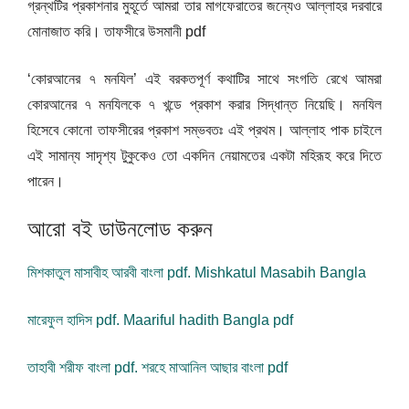
গ্রন্থটির প্রকাশনার মুহূর্তে আমরা তার মাগফেরাতের জন্যেও আল্লাহর দরবারে
মোনাজাত করি। তাফসীরে উসমানী pdf
‘কোরআনের ৭ মনযিল’ এই বরকতপূর্ণ কথাটির সাথে সংগতি রেখে আমরা
কোরআনের ৭ মনযিলকে ৭ খন্ডে প্রকাশ করার সিদ্ধান্ত নিয়েছি। মনযিল
হিসেবে কোনো তাফসীরের প্রকাশ সম্ভবতঃ এই প্রথম। আল্লাহ পাক চাইলে
এই সামান্য সাদৃশ্য টুকুকেও তো একদিন নেয়ামতের একটা মহিরূহ করে দিতে
পারেন।
আরো বই ডাউনলোড করুন
মিশকাতুল মাসাবীহ আরবী বাংলা pdf. Mishkatul Masabih Bangla
মারেফুল হাদিস pdf. Maariful hadith Bangla pdf
তাহাবী শরীফ বাংলা pdf. শরহে মাআনিল আছার বাংলা pdf