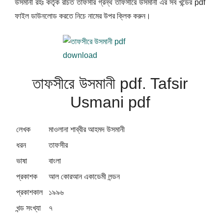
উসমানী রহঃ কর্তৃক রচিত তাফসীর গ্রন্থ তাফসীরে উসমানী এর সব খন্ডের pdf
ফাইল ডাউনলোড করতে নিচে নামের উপর ক্লিক করুন।
তাফসীরে উসমানী pdf. Tafsir
Usmani pdf
লেখক
মাওলানা শাব্বীর আহমদ উসমানী
ধরন
তাফসীর
ভাষা
বাংলা
প্রকাশক
আল কোরআন একাডেমী লন্ডন
প্রকাশকাল
১৯৯৬
খন্ড সংখ্যা
৭