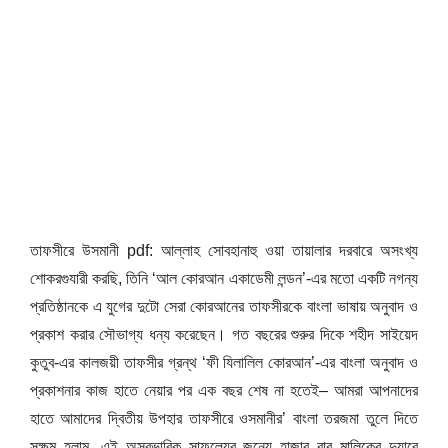
তাফসীরে উসমানী pdf: আল্লাহ সোবহানাহু ওয়া তায়ালার দরবারে অসংখ্য
শোকরগুযারী করছি, তিনি ‘আল কোরআন একাডেমী লন্ডন’-এর মতো একটি নগন্য
প্রতিষ্ঠানকে এ যুগের দুটো সেরা কোরআনের তাফসীরকে বাংলা ভাষায় অনুবাদ ও
প্রকাশ করার সৌভাগ্য ধন্য করেছেন। গত বছরের শুরুর দিকে শহীদ সাইয়েদ
কুতুব-এর কালজয়ী তাফসীর গ্রন্থ ‘ফী যিলালিল কোরআন’-এর বাংলা অনুবাদ ও
প্রকাশনার কাজ হাতে নেয়ার পর এক বছর শেষ না হতেই– আমরা আপনাদের
হাতে আমাদের দ্বিতীয় উপহার তাফসীরে ওসমানীর’ বাংলা তরজমা তুলে দিতে
সক্ষম হলাম, এই অস্বভাবিক সাফল্যের জন্যে হাজার বার মালিকের দুয়ারে