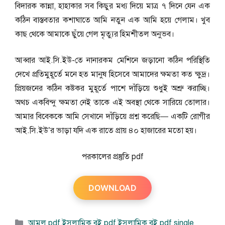
বিদারক কান্না, হাহাকার সব কিছুর মধ্য দিয়ে মাত্র ৭ দিনে যেন এক
কঠিন বাস্তবতার কশাঘাতে আমি নতুন এক আমি হয়ে গেলাম। খুব
কাছ থেকে আমাকে ছুঁয়ে গেল মৃত্যুর হিমশীতল অনুভব।
আব্বার আই.সি.ইউ-তে নানারকম মেশিনে জড়ানো কঠিন পরিস্থিতি
দেখে প্রতিমুহূর্তে মনে হত মানুষ হিসেবে আমাদের ক্ষমতা কত ক্ষুদ্র।
প্রিয়জনের কঠিন কষ্টকর মুহূর্তে পাশে দাঁড়িয়ে শুধুই অশ্রু ঝরাচ্ছি।
অথচ একবিন্দু ক্ষমতা নেই তাকে এই অবস্থা থেকে সারিয়ে তোলার।
আমার বিবেককে আমি সেখানে দাঁড়িয়ে প্রশ্ন করেছি— একটি রোগীর
আই.সি.ইউ’র ভাড়া যদি এক রাতে প্রায় ৪০ হাজারের মতো হয়।
পরকালের প্রস্তুতি pdf
DOWNLOAD
বিভাগ
আমল pdf
,
ইসলামিক বই pdf
,
ইসলামিক বই pdf single