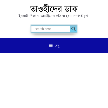
এড়িেয়
তাওহীদের ডাক
লেখায়
ইসলামী শিক্ষা ও তাওহীদের প্রতি আহবান সম্পর্কে ব্লগ।
যান
মেনু