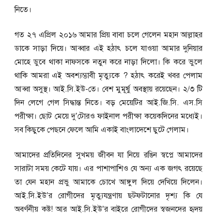
নিতে।
গত ২৭ এপ্রিল ২০১৬ আমার প্রিয় বাবা চলে গেলেন মহান আল্লাহর
ডাকে সাড়া দিয়ে। আব্বার এই হঠাৎ চলে যাওয়া আমার দুনিয়ার
মোহে ডুবে থাকা নাফসকে নতুন করে নাড়া দিলো। কি করে ভুলে
থাকি আমরা এই অবশ্যম্ভাবী মৃত্যুকে ? হঠাৎ করেই খবর পেলাম
আব্বা অসুস্থ। আই.সি.ইউ-তে। বেশ মুমূর্ষু অবস্থায় রয়েছেন। ২/৩ টি
দিন লেগে গেল সিদ্ধান্ত নিতে। বড় মেয়েটির আই.জি.সি. এস.সি
পরীক্ষা। ছোট মেয়ে দু’টোরও ফাইনাল পরীক্ষা কয়েকদিনের মধ্যেই।
সব কিছুকে পেছনে ফেলে আমি একাই বাংলাদেশে ছুটে গেলাম।
আমাদের প্রতিদিনের সুখময় জীবন যা নিয়ে রঙিন স্বপ্নে আমাদের
সারাটা সময় কেটে যায়। এর পাশাপাশিও যে অন্য এক জগৎ রয়েছে
তা যেন মহান প্রভু আমাকে চোখে আঙ্গুল দিয়ে দেখিয়ে দিলেন।
আই.সি.ইউ’র রোগীদের মৃত্যুযন্ত্রণায় ছটফটানোর দৃশ্য কি যে
অবর্ণনীয় কষ্ট! আর আই.সি.ইউ’র বাইরে রোগীদের স্বজনদের হৃদয়