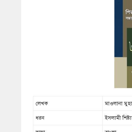
লেখক
মাওলানা মুহা
ধরন
ইসলামী শিষ্ট