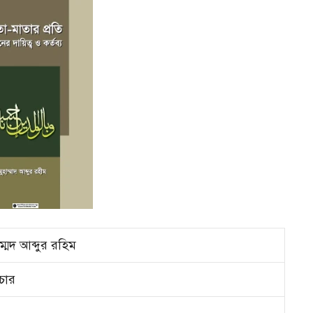
ম্মদ আব্দুর রহিম
াচার