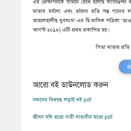
এই প্রেক্ষাপটকে সামনে রেখে হাদীছ ফাউণ্ডেশন 
মাতার মর্যাদা এবং তাঁদের প্রতি সন্ত গানের দায
আহলেহাদীছ যুবসংঘ’-এর দ্বি-মাসিক পত্রিকা ‘তা
আগস্ট ২০১৮) এটি প্রথম প্রকাশিত হয়।
পিতা মাতার প্রতি স
D
আরো বই ডাউনলোড করুন
নফসের বিরুদ্ধে লড়াই বই pdf
জীবন যদি হতো নারী সাহাবীর মতো pdf