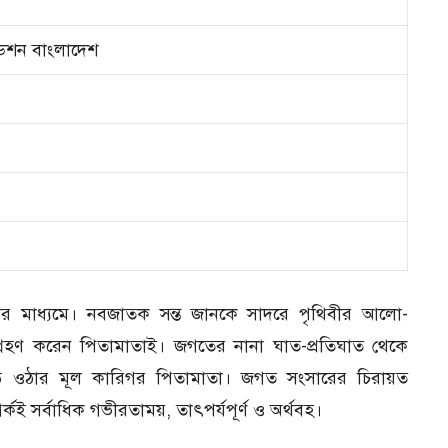
ডেশন বাংলাদেশ
তার মাধ্যমে। নবজাতক সন্ত জানকে সাদরে পৃথিবীর আলো-
ব গ্রহণ করেন পিতামাতাই। জগতের নানা ঘাত-প্রতিঘাত থেকে
ড়ে ওঠার মূল কারিগর পিতামাতা। জগত সংসারের চিরায়ত
র্কই সর্বাধিক গভীরতাময়, তাৎপর্যপূর্ণ ও অর্থবহ।