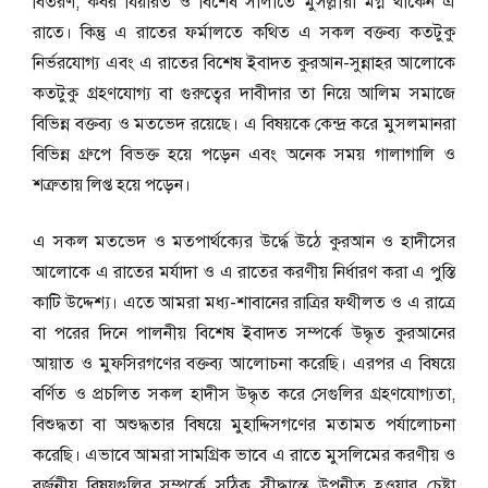
বিতরণ, কবর যিয়ারত ও বিশেষ সালাতে মুসল্লীরা মগ্ন থাকেন এ
রাতে। কিন্তু এ রাতের ফর্মালতে কথিত এ সকল বক্তব্য কতটুকু
নির্ভরযোগ্য এবং এ রাতের বিশেষ ইবাদত কুরআন-সুন্নাহর আলোকে
কতটুকু গ্রহণযোগ্য বা গুরুত্বের দাবীদার তা নিয়ে আলিম সমাজে
বিভিন্ন বক্তব্য ও মতভেদ রয়েছে। এ বিষয়কে কেন্দ্র করে মুসলমানরা
বিভিন্ন গ্রুপে বিভক্ত হয়ে পড়েন এবং অনেক সময় গালাগালি ও
শত্রুতায় লিপ্ত হয়ে পড়েন।
এ সকল মতভেদ ও মতপার্থক্যের উর্দ্ধে উঠে কুরআন ও হাদীসের
আলোকে এ রাতের মর্যাদা ও এ রাতের করণীয় নির্ধারণ করা এ পুস্তি
কাটি উদ্দেশ্য। এতে আমরা মধ্য-শাবানের রাত্রির ফথীলত ও এ রাত্রে
বা পরের দিনে পালনীয় বিশেষ ইবাদত সম্পর্কে উদ্ধৃত কুরআনের
আয়াত ও মুফসিরগণের বক্তব্য আলোচনা করেছি। এরপর এ বিষয়ে
বর্ণিত ও প্রচলিত সকল হাদীস উদ্ধৃত করে সেগুলির গ্রহণযোগ্যতা,
বিশুদ্ধতা বা অশুদ্ধতার বিষয়ে মুহাদ্দিসগণের মতামত পর্যালোচনা
করেছি। এভাবে আমরা সামগ্রিক ভাবে এ রাতে মুসলিমের করণীয় ও
বর্জনীয় বিষয়গুলির সম্পর্কে সঠিক সীদ্ধান্তে উপনীত হওয়ার চেষ্টা