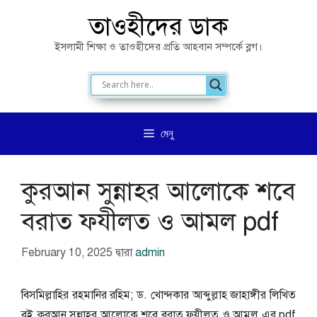
এড়িেয়
তাওহীদের ডাক
লেখায়
ইসলামী শিক্ষা ও তাওহীদের প্রতি আহবান সম্পর্কে ব্লগ।
যান
মেনু
কুরআন সুন্নাহর আলোকে শবে
বরাত ফযীলত ও আমল pdf
February 10, 2025
দ্বারা
admin
বিসমিল্লাহির রহমানির রহিম; ড. খোন্দকার আব্দুল্লাহ জাহাঙ্গীর লিখিত
বই কুরআন সুন্নাহর আলোকে শবে বরাত ফযীলত ও আমল এর pdf