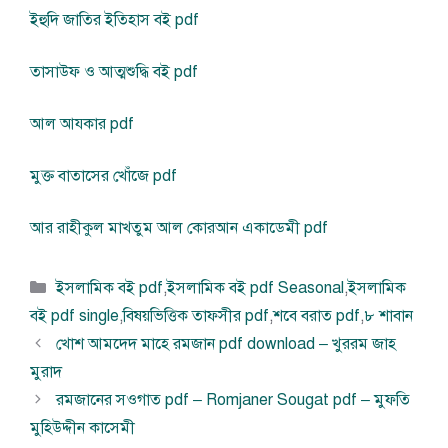
ইহুদি জাতির ইতিহাস বই pdf
তাসাউফ ও আত্মশুদ্ধি বই pdf
আল আযকার pdf
মুক্ত বাতাসের খোঁজে pdf
আর রাহীকুল মাখতুম আল কোরআন একাডেমী pdf
বিভাগ
ইসলামিক বই pdf
,
ইসলামিক বই pdf Seasonal
,
ইসলামিক
সমূহ
বই pdf single
,
বিষয়ভিত্তিক তাফসীর pdf
,
শবে বরাত pdf
,
৮ শাবান
খোশ আমদেদ মাহে রমজান pdf download – খুররম জাহ
মুরাদ
রমজানের সওগাত pdf – Romjaner Sougat pdf – মুফতি
মুহিউদ্দীন কাসেমী