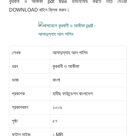
কুরবানী ও আকীকা pdf free ডাউনলোড করতে নিচে দেওয়া
DOWNLOAD বাটনে ক্লিক করুন।
লেখক
আসাদুল্লাহ আল গালিব
ধরন
কুরবানী ও আকীকা
ভাষা
বাংলা
প্রকাশক
হাদীছ ফাউন্ডেশন বাংলাদেশ
প্রকাশকাল
২০০৯
পৃষ্ঠা
৫৭
ফাইল সাইজ
১ MB