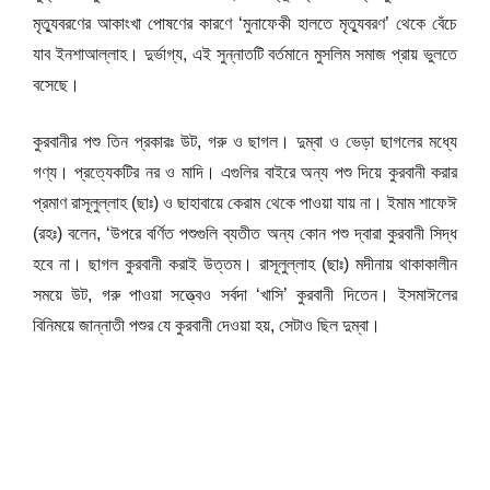
মৃত্যুবরণের আকাংখা পোষণের কারণে ‘মুনাফেকী হালতে মৃত্যুবরণ’ থেকে বেঁচে
যাব ইনশাআল্লাহ। দুর্ভাগ্য, এই সুন্নাতটি বর্তমানে মুসলিম সমাজ প্রায় ভুলতে
বসেছে।
কুরবানীর পশু তিন প্রকারঃ উট, গরু ও ছাগল। দুম্বা ও ভেড়া ছাগলের মধ্যে
গণ্য। প্রত্যেকটির নর ও মাদি। এগুলির বাইরে অন্য পশু দিয়ে কুরবানী করার
প্রমাণ রাসূলুল্লাহ (ছাঃ) ও ছাহাবায়ে কেরাম থেকে পাওয়া যায় না। ইমাম শাফেঈ
(রহঃ) বলেন, ‘উপরে বর্ণিত পশুগুলি ব্যতীত অন্য কোন পশু দ্বারা কুরবানী সিদ্ধ
হবে না। ছাগল কুরবানী করাই উত্তম। রাসূলুল্লাহ (ছাঃ) মদীনায় থাকাকালীন
সময়ে উট, গরু পাওয়া সত্ত্বেও সর্বদা ‘খাসি’ কুরবানী দিতেন। ইসমাঈলের
বিনিময়ে জান্নাতী পশুর যে কুরবানী দেওয়া হয়, সেটাও ছিল দুম্বা।