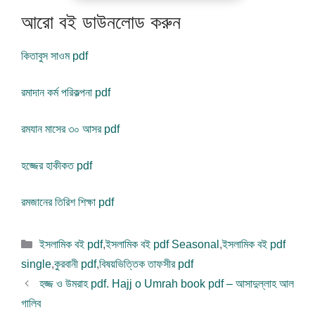
আরো বই ডাউনলোড করুন
কিতাবুস সাওম pdf
রমাদান কর্ম পরিকল্পনা pdf
রমযান মাসের ৩০ আসর pdf
হজ্জের হাকীকত pdf
রমজানের তিরিশ শিক্ষা pdf
বিভাগ
ইসলামিক বই pdf
,
ইসলামিক বই pdf Seasonal
,
ইসলামিক বই pdf
সমূহ
single
,
কুরবানী pdf
,
বিষয়ভিত্তিক তাফসীর pdf
হজ্জ ও উমরাহ pdf. Hajj o Umrah book pdf – আসাদুল্লাহ আল
গালিব