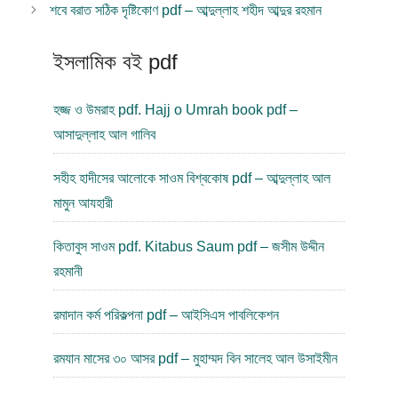
শবে বরাত সঠিক দৃষ্টিকোণ pdf – আব্দুল্লাহ শহীদ আব্দুর রহমান
ইসলামিক বই pdf
হজ্জ ও উমরাহ pdf. Hajj o Umrah book pdf –
আসাদুল্লাহ আল গালিব
সহীহ হাদীসের আলোকে সাওম বিশ্বকোষ pdf – আব্দুল্লাহ আল
মামুন আযহারী
কিতাবুস সাওম pdf. Kitabus Saum pdf – জসীম উদ্দীন
রহমানী
রমাদান কর্ম পরিকল্পনা pdf – আইসিএস পাবলিকেশন
রমযান মাসের ৩০ আসর pdf – মুহাম্মদ বিন সালেহ আল উসাইমীন