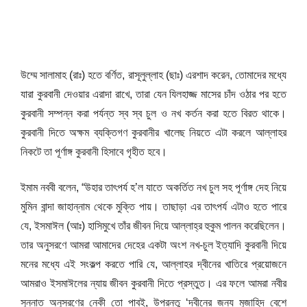
উম্মে সালামাহ (রাঃ) হতে বর্ণিত, রাসূলুল্লাহ (ছাঃ) এরশাদ করেন, তোমাদের মধ্যে
যারা কুরবানী দেওয়ার এরাদা রাখে, তারা যেন যিলহাজ্জ মাসের চাঁদ ওঠার পর হতে
কুরবানী সম্পন্ন করা পর্যন্ত স্ব স্ব চুল ও নখ কর্তন করা হতে বিরত থাকে।
কুরবানী দিতে অক্ষম ব্যক্তিগণ কুরবানীর খালেছ নিয়তে এটা করলে আল্লাহর
নিকটে তা পূর্ণাঙ্গ কুরবানী হিসাবে গৃহীত হবে।
ইমাম নববী বলেন, “উহার তাৎপর্য হ’ল যাতে অকর্তিত নখ চুল সহ পূর্ণাঙ্গ দেহ নিয়ে
মুমিন বান্দা জাহান্নাম থেকে মুক্তি পায়। তাছাড়া এর তাৎপর্য এটাও হতে পারে
যে, ইসমাঈল (আঃ) হাসিমুখে তাঁর জীবন দিয়ে আল্লাহ্র হুকুম পালন করেছিলেন।
তার অনুসরণে আমরা আমাদের দেহের একটা অংশ নখ-চুল ইত্যাদি কুরবানী দিয়ে
মনের মধ্যে এই সংকল্প করতে পারি যে, আল্লাহর দ্বীনের খাতিরে প্রয়োজনে
আমরাও ইসমাঈলের ন্যায় জীবন কুরবানী দিতে প্রস্তুত। এর ফলে আমরা নবীর
সুন্নাত অনুসরণের নেকী তো পাবই, উপরন্তু ‘দ্বীনের জন্য মুজাহিদ বেশে