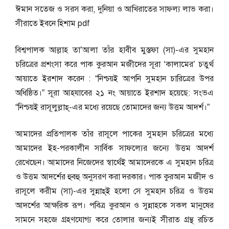
ঈমান সতেজ ও সরস করা, দুনিয়া ও আখিরাতের সাফল্য লাভ করা।
সীরাতে ইবনে হিশাম pdf
বিশ্বপালক আল্লাহ তা’আলা তাঁর হাবীব মুস্তফা (সা)-এর সুমহান
চরিত্রের প্রশংসা করে পাক কুরআন মজীদের সূরা ‘কালামের’ চতুর্থ
আয়াতে ইরশাদ করেন : “নিশ্চয়ই আপনি সুমহান চারিত্রের উপর
অধিষ্ঠিত।” সূরা আহযাবের ২১ নং আয়াতে ইরশাদ হয়েছে: সংভএ
“নিশ্চয়ই রাসূলুল্লাহ্-এর মধ্যে রয়েছে তোমাদের জন্য উত্তম আদর্শ।”
আমাদের প্রতিপালক তাঁর রাসূলে পাকের সুমহান চরিত্রের মধ্যে
আমাদের ইহ-পরকালীন সার্বিক সাফল্যের জন্যে উত্তম আদর্শ
রেখেছেন। আমাদের নিজেদের স্বার্থেই আমাদেরকে এ সুমহান চরিত্র
ও উত্তম আদর্শের হুবহু অনুসরণ করা দরকার। পাক কুরআন মজীদ ও
রাসূলে করীম (সা)-এর সুন্নাহ্ই হলো সে সুমহান চরিত্র ও উত্তম
আদর্শের আক্ষরিক রূপ। পবিত্র কুরআন ও সুন্নাহকে সকল মানুষের
সামনে সহজে গ্রহণযোগ্য করে তোলার জন্যই সীরাত গ্রন্থ রচিত