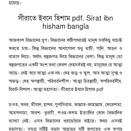
হয়েছে।
সীরাতে ইবনে হিশাম pdf. Sirat ibn
hisham bangla
আজকাল বিজ্ঞানের যুগ। বিজ্ঞানের কষ্টিপাথরেই মানুষ সবকিছু যাচাই
করতে চায়। কিন্তু বিজ্ঞানের আনাগোনা শুধু মাটি, পানি, আগুন ও
বাতাস নিয়ে। অর্থাৎ বস্তুজগত নিয়ে বিজ্ঞানের খেলা। কিন্তু মানুষ তো
বস্তুজগতের একটি অংশ তথা কেবল দেহসর্বস্বই নয়, মানুষের যে আত্মা
আছে। দেই আর আত্মা এক নয়। দেহ জড় ও স্কুল, আর আত্মা সূক্ষ্ম ও
অজড়। দেহ ক্ষণস্থায়ী, পরিবর্তনশীল। আত্মা চিরস্থায়ী, অপরিবর্তনীয়,
বিরাট-বিশাল। আত্মা মহাসত্য। সীরাতে ইবনে হিশাম pdf
মওত, কবর, মীযান, হাশর, পুলসিরাত, জান্নাত-জাহান্নাম, ফেরেশতা,
আমলনামা, আরশ- কুরসী, লওহ-কলম ইত্যাদির কোন বৈজ্ঞানিক
ব্যাখ্যা নেই। এসব বিজ্ঞানের ধরাছোঁয়ার বাইরে। অথচ এসবই
মহাসত্য। সমগ্র সৃষ্টিই মহান আল্লাহর সৃষ্টি জগতের এক কণার