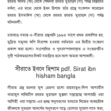
হযরত আদম (আ) থেকে শেষনবী হযরত মুহাম্মদ (সা) পর্যন্ত বিস্তারিত
বর্ণনা; এর মধ্যে থেকে ইবন হিশাম তাঁর গ্রন্থে সংকলন করেছেন
হযরত ইসমাঈল (আ) থেকে হযরত হযরত মুহাম্মদ (সা) পর্যন্ত
ঘটনাবলী।
চারখণ্ডে সমাপ্ত এ-সীরাত গ্রন্থখানি ১৯৯৪ সালে প্রথম প্রকাশিত হয়;
মুদ্রিত সমুদয় কপি নিঃশেষ হওয়ায় বর্তমানে এর দ্বিতীয় সংস্করণ
প্রকাশ করা হলাে। সংশােধিত ও পুনঃসম্পাদনাকৃত এ সংস্করণটিও
সুধী পাঠকমহলের নিকট সমাদ্রিত হবে বলে আমরা আশাবাদী।
সীরাতে ইবনে হিশাম pdf. Sirat ibn
hisham bangla
সীরাত গ্রন্থ রচনার মূল প্রেরণা হলো রাহমাতুল্-লিল আলামীন
খাতামুন নাবিয়্যীন হযরত মুহাম্মদ মুস্তফা সাল্লাল্লাহু আলায়হি ওয়া
আলিহী ওয়া সাল্লাম-এর হুবহু অনুসরণের মাধ্যমে নিজের ব্যবহারিক
জীবনকে সুমহান আদর্শের অনুসরণে গড়ে তোলার সুযোগ লাভ করা,