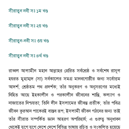
সীরাতুন নবী সঃ ১ম খণ্ড
সীরাতুন নবী সঃ ২য় খণ্ড
সীরাতুন-নবী সঃ ৩য় খণ্ড
সীরাতুন নবী সঃ ৪র্থ খণ্ড
রাব্বল আলামীন মহান আল্লাহর প্রেরিত সর্বশ্রেষ্ঠ ও সর্বশেষ রাসূল
হযরত মুহাম্মদ (সা) সর্বকালের সমগ্র মানবগােষ্ঠীর জন্য সর্বোত্তম
আদর্শ; শ্রেষ্ঠতম পথ প্রদর্শক; তাঁর অনুকরণ ও অনুসরণের মধ্যেই
নিহিত আছে ইহকালীন ও পরকালীন জীবনের শান্তি, কল্যাণ ও
নাজাতের নিশ্চয়তা; তিনি দীন ইসলামের জীবন্ত প্রতীক; তাঁর পবিত্র
জীবন কুরআন পাকেরই বাস্তব রূপ; ইসলামী জীবন গঠনের জন্য তাই
তাঁর সীরাত সম্পর্কিত জ্ঞান আহরণ অপরিহার্য; এ গুরুত্ব অনুধাবন
থেকেই যুগে যুগে দেশে দেশে বিভিন্ন ভাষায় রচিত ও সংকলিত হয়েছে