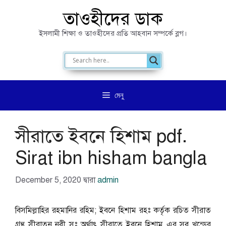
এড়িেয়
তাওহীদের ডাক
লেখায়
ইসলামী শিক্ষা ও তাওহীদের প্রতি আহবান সম্পর্কে ব্লগ।
যান
মেনু
সীরাতে ইবনে হিশাম pdf.
Sirat ibn hisham bangla
December 5, 2020
দ্বারা
admin
বিসমিল্লাহির রহমানির রহিম; ইবনে হিশাম রহঃ কর্তৃক রচিত সীরাত
গ্রন্থ সীরাতুন নবী সঃ অর্থাৎ সীরাতে ইবনে হিশাম এর সব খন্ডের