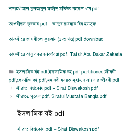
শব্দার্থে আল কুরআনুল মজীদ মতিউর রহমান খান pdf
তাওযীহুল কুরআন pdf – আব্দুর রাযযাক বিন ইউসুফ
তাফসীরে তাওযীহুল কুরআন (১-৩ খণ্ড) pdf download
তাফসীরে আবু বকর জাকারিয়া pdf. Tafsir Abu Bakar Zakaria
বিভাগ
ইসলামিক বই pdf
,
ইসলামিক বই pdf partitioned
,
জীবনী
সমূহ
pdf
,
ফেভারিট বই pdf
,
মহানবী হযরত মুহাম্মদ সাঃ এর জীবনী pdf
সীরাত বিশ্বকোষ pdf – Sirat Biswakosh pdf
সীরাতে মুস্তফা pdf. Siratul Mustafa Bangla pdf
ইসলামিক বই pdf
সীরাত বিশ্বকোষ pdf – Sirat Biswakosh pdf