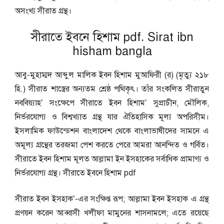
অসংখ্য সীরাত গ্রন্থ।
সীরাতে ইবনে হিশাম pdf. Sirat ibn
hisham bangla
আবু-মুহাম্মদ আব্দুল মালিক ইবন হিশাম মুআফিরী (র) (মৃত্যু ২১৮
হি.) সীরাত শাস্ত্রের অন্যতম শ্রেষ্ঠ পথিকৃৎ। তাঁর সংকলিত সীরাতুন
নববিয়্যাহ’ সংক্ষেপে সীরাতে ইবন হিশাম’ সুপ্রাচীন, মৌলিক,
নির্ভরযােগ্য ও বিশ্বখ্যাত গ্রন্থ যার ঐতিহাসিক মূল্য অপরিসীম।
ইসলামিক ফাউন্ডেশন বাংলাদেশ থেকে বাংলাভাষীদের সামনে এ
অমূল্য গ্রন্থের তরজমা পেশ করতে পেরে আমরা আনন্দিত ও গর্বিত।
সীরাতে ইবন হিশাম মূলত আল্লামা ইন ইসহাকের সর্বাধিক প্রামাণ্য ও
নির্ভরযােগ্য গ্রন্থ। সীরাতে ইবনে হিশাম pdf
সীরাত ইবন ইসহাক’-এর সংক্ষিপ্ত রূপ; আল্লামা ইবন ইসহাক এ গ্রন্থ
প্রণয়ন করেন আব্বাসী খলীফা মামুনের শাসনামলে; এতে রয়েছে