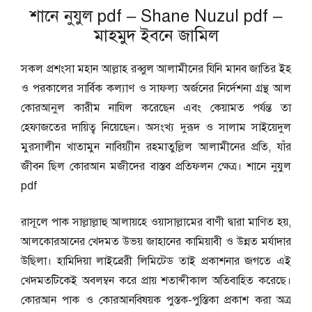
শানে নুযুল pdf – Shane Nuzul pdf –
মাহমুদ ইবনে জামিল
সকল প্রশংসা মহান আল্লাহ রব্বুল আলামীনের যিনি মানব জাতির ইহ
ও পরকালের সার্বিক কল্যাণ ও সাফল্য অর্জনের নির্দেশনা গ্রন্থ আল
কোরআনুল কারীম নাযিল করেছেন এবং কেয়ামত পর্যন্ত তা
হেফাজতের দায়িত্ব নিয়েছেন। অসংখ্য দুরূদ ও সালাম সাইয়েদুল
মুরসালীন খাতামুন নাবিয়্যীন রহমাতুল্লিল আলামীনের প্রতি, যাঁর
জীবন ছিল কোরআন মজীদের বাস্তব প্রতিফলন ক্ষেত্র। শানে নুযুল
pdf
রাসূলে পাক সাল্লাল্লাহু আলায়হে ওয়াসাল্লামের বাণী দ্বারা মাণিত হয়,
আলকোরআনের খেদমত উভয় জাহানের কামিয়াবী ও উন্নত মর্যাদার
উছিলা। হামিদিয়া লাইব্রেরী লিমিটেড তাই প্রকাশনার জগতে এই
খেদমতটিকেই অবলম্বন করে প্রায় শতাব্দীকাল অতিবাহিত করেছে।
কোরআন পাক ও কোরআনবিষয়ক পুস্তক-পুস্তিকা প্রকাশ করা অত্র