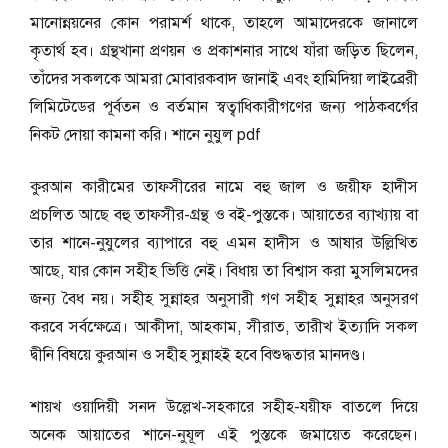
মানোন্নয়নের কোন পরামর্শ থাকে, তাহলে আমাদেরকে জানালে
কৃতার্থ হব। গ্রন্থখানা প্রণয়ন ও প্রকাশনার সাথে যাঁরা জড়িত ছিলেন,
তাঁদের সকলকে আমরা মোবারকবাদ জানাই এবং হামিদিয়া লাইব্রেরী
লিমিটেডের পূর্বতন ও বর্তমান স্বত্বাধিকারীগণের জন্য পাঠকবর্গের
নিকট দোয়া কামনা করি। শানে নুযুল pdf
কুরআন কারীমের তাফসীরের নামে বহু জাল ও জয়ীফ হাদীস
প্রচলিত আছে বহু তাফসীর-গ্রন্থ ও বই-পুস্তকে। আয়াতের ব্যাখ্যায় বা
তার শানে-নুযুলের ব্যাপারে বহু এমন হাদীস ও আষার উল্লিখিত
আছে, যার কোন সহীহ ভিত্তি নেই। বিধায় তা বিশ্বাস করা মুসলিমদের
জন্য বৈধ নয়। সহীহ সুন্নাহর অনুসারী গণ সহীহ সুন্নাহর অনুসরণ
করবে সর্বক্ষেত্রে। আকীদা, আহকাম, সীরাত, তারীখ ইত্যাদি সকল
দ্বীনি বিষয়ে কুরআন ও সহীহ সুন্নাহই হবে বিশুদ্ধতার মানদণ্ড।
শায়খ ওয়াদিয়ী সনদ উল্লেখ-সহকারে সহীহ-যয়ীফ বাতলে দিয়ে
অনেক আয়াতের শানে-নুযূল এই পুস্তকে জমায়েত করেছেন।