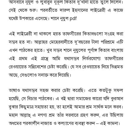
আসবাবে নুযূল ও লুবাবুন নুকূল কিতাব দু’খানা হাতে তুলে দিলেন।
সেই থেকে শুরু। পরবর্তীতে দারুল ইহসানের লাইব্রেরী এ কাজে
যথেষ্ট উপকারে এসেছে। শানে নুযুল pdf
এই লাইব্রেরী না থাকলে হয়ত তাফসীরের কিতাবগুলো সংগ্রহ করা
সম্ভব হত না। আল্লাহর মেহেরবানীতে দু’বছরের টানা পরিশ্রমে এটি
এখন পাঠকের হাতে। খুব সম্ভব শানে নুযুলের পূর্ণাঙ্গ কিতাব বাংলায়
এই প্রথম এই গ্রন্থে আমি যথাসম্ভব নির্ভরযোগ্য তাফসীরের
রেওয়ায়েত সন্নিবেশের চেষ্টা করেছি। যে সব রেওয়ায়েত নিয়ে ভিন্নমত
আছে, সেগুলোও সনাক্ত করে দিয়েছি।
ভাষাও যথাসম্ভব সহজ করার চেষ্টা করেছি। এতে কতটুকু সফল
হয়েছি, সে বিচার পাঠকের। এ বই দ্বারা সমাজের কারো যদি কুরআন
বুঝার কিছুমাত্র সহায়তা হয়, তা হলেই আমার শ্রম সার্থক মনে করব।
মহান আল্লাহ্ এ নগণ্য শ্রম তাঁর দরবারে গ্রহণ করুন, এর উছিলায়
অধমের পরকালীন নাজাত ও কল্যাণের ব্যবস্থা করুন – এই কামনা।