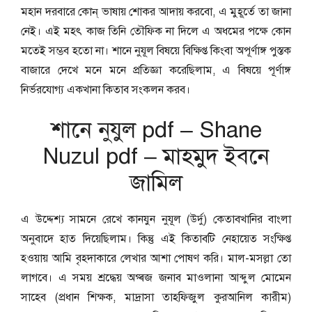
মহান দরবারে কোন্ ভাষায় শোকর আদায় করবো, এ মুহূর্তে তা জানা
নেই। এই মহৎ কাজ তিনি তৌফিক না দিলে এ অধমের পক্ষে কোন
মতেই সম্ভব হতো না। শানে নুযূল বিষয়ে বিক্ষিপ্ত কিংবা অপূর্ণাঙ্গ পুস্তক
বাজারে দেখে মনে মনে প্রতিজ্ঞা করেছিলাম, এ বিষয়ে পূর্ণাঙ্গ
নির্ভরযোগ্য একখানা কিতাব সংকলন করব।
শানে নুযুল pdf – Shane
Nuzul pdf – মাহমুদ ইবনে
জামিল
এ উদ্দেশ্য সামনে রেখে কানযুন নুযূল (উর্দু) কেতাবখানির বাংলা
অনুবাদে হাত দিয়েছিলাম। কিন্তু এই কিতাবটি নেহায়েত সংক্ষিপ্ত
হওয়ায় আমি বৃহদাকারে লেখার আশা পোষণ করি। মাল-মসল্লা তো
লাগবে। এ সময় শ্রদ্ধেয় অগ্ৰজ জনাব মাওলানা আব্দুল মোমেন
সাহেব (প্রধান শিক্ষক, মাদ্রাসা তাহফিজুল কুরআনিল কারীম)