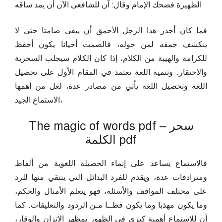
الظهيرة فضحك الإمام وقال: آن للشافعي الآن أن يمد ساقه
فما كان أجدر هذا الرجل الأحمق أن يبقى صامتا حتى لا
ينكشف حمقه لمن حوله، فالصمت أحيانا يكون أحفظ
للكرامة والهيبة من الكلام، إذا كان الكلام سيجلب السخرية
والاحتقار. وتنمية اللغة تعتمد في المقام الأول على تحصيل
اللغة وتحصيل اللغة يأتي من مصادر عدة، لعل من أهمها
الاستماع الجيد،
The magic of words pdf – سحر
الكلمة pdf
فالاستماع يساعد على إنماء الحصيلة اللغوية من ألفاظ
ومترادفات عدة، ويقدم للفرد البدائل التي ينتقي منها للرد
على مختلف المواقف والأسئلة، فهو يتعلم الأمثال والحكم،
وما يكون مهذبا وما يكون فظــا مـن الردود والتعليقات. كما
أن للاستماع أهمية كبرى في الظهور بمظهر الاتزان والوقار،