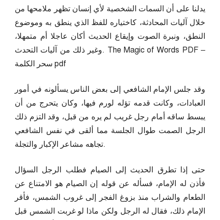
يدلنا على أن السمات الشخصية لأي إنسان تظهر ملامحها من
خلال آليات المحادثة، كاختياره للفظ الذي ينطق به وموضوع
النطق، ونبرة الصوت وإيقاع الحديث أكان عاجلا أم متمهلا،
وغير ذلك من آليات التحدث. The Magic of Words PDF –
سحر الكلمة pdf
وقد جلس الإمام الشافعي إلى بعض الناس يسألونه في أمور
العبادات، وكانت قدمه تؤله لورم فيها، وكان يتحرج من أن
يبسط ساقه أمام رجل غريب لم يره من قبل، وقد التزم ذلك
الرجل الصمت طوال الجلسة مما ألقى في نفس الشافعي
تجاهه مشاعر الإكبار والتجلة.
حتى إذا تطرق الحديث إلى الصيام فطلب الرجل السؤال
فأذن له الإمام، فسأله عن قوله إن الصيام هو الامتناع عن
الطعام والشراب منذ بزوغ الفجر إلى غروب الشمس، فأقر
الإمام ذلك، فقال له الرجل ولكن ماذا لو غربت الشمس قبل