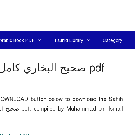
Arabic Book PDF
Tauhid Library
Category
Sahih Bukhari PDF. صحيح البخاري كامل pdf
e DOWNLOAD button below to download the Sahih