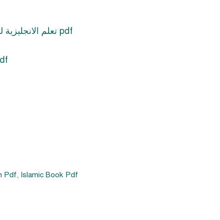
Learn English for Beginners PDF. تعلم الانجليزية للمبتدئين pdf
The Sealed Nectar PDF
h Pdf
,
Islamic Book Pdf