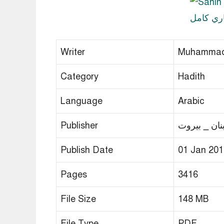
Writer
Muhammad b
Category
Hadith
Language
Arabic
بنان _ بيروت
Publisher
Publish Date
01 Jan 201
Pages
3416
File Size
148 MB
File Type
PDF