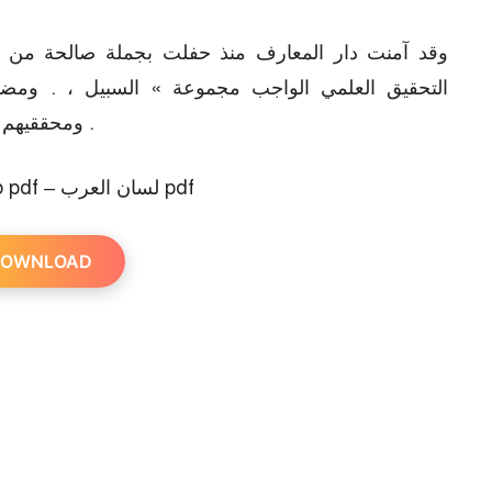
وقد آمنت دار المعارف منذ حفلت بجملة صالحة من 
التحقيق العلمي الواجب مجموعة » السبيل ، . ومض
ومحققيهم التراث العربي توفر على تحقيقها نخبة من بعيد .
Lisan al Arab pdf – لسان العرب pdf
OWNLOAD