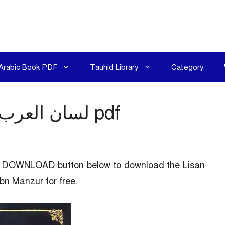
Arabic Book PDF
Tauhid Library
Category
Lisan al Arab PDF – لسان العرب pdf
the DOWNLOAD button below to download the Lisan
al Arab PDF (لسان العرب  for free