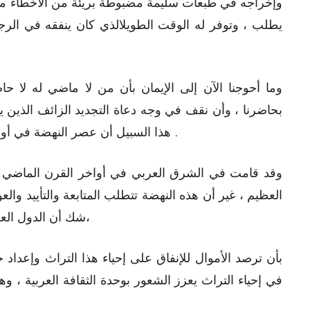
وإخراجه في طبعات سليمة مضبوطة بريئة من الأخطاء مزود
يطلب ، وتوفر له الوقت الطويلالذي كان ينفقه في الرجو
وما أحوجنا الآن إلى الإيمان بأن من لا ماضي له لا ح
بحاضرنا ، وأن نقف في وجه دعاة التجديد الزائف الذين ينا
هذا السبيل أن عصر النهضة في أوربا قد قام على إحياء التراث اليوناني والروماني .
وقد قامت في الشرق العربي في أواخر القرن الماضي وأو
العظيم ، غير أن هذه النهضة تتطلب المتابعة والتأييد والع
شك أن الدول العربية جميعاً مطالبة الآن أكثر من أي وقت مضى،
بأن ترصد الأموال للإنفاق على إحياء هذا التراث وإعداد 
في إحياء التراث يعزز الشعور بوحدة الثقافة العربية ، و