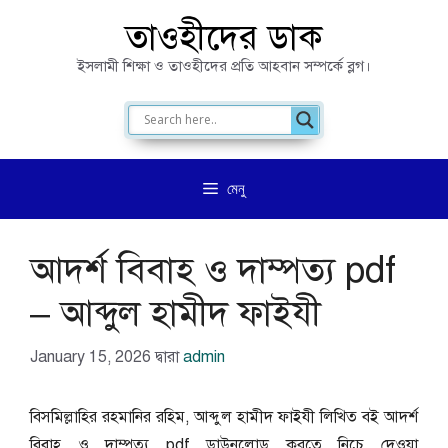
এড়িেয়
তাওহীদের ডাক
লেখায়
ইসলামী শিক্ষা ও তাওহীদের প্রতি আহবান সম্পর্কে ব্লগ।
যান
মেনু
আদর্শ বিবাহ ও দাম্পত্য pdf
– আব্দুল হামীদ ফাইযী
January 15, 2026
দ্বারা
admin
বিসমিল্লাহির রহমানির রহিম, আব্দুল হামীদ ফাইযী লিখিত বই আদর্শ
বিবাহ ও দাম্পত্য pdf ডাউনলোড করতে নিচে দেওয়া