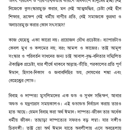
অসৎ পরিবেশ ও পারিপার্শ্বিকতার কারণে অধিকাংশ মানুষের ইচ্ছা নেই
নিজেকে কুসংস্কারমুক্ত করার, মন নেই আত্মশুদ্ধির, চেষ্টা নেই দ্বীন
শিক্ষার, ভ্রক্ষেপ নেই ধর্মীয় বাণীর প্রতি, নেই সমাজকে কুপ্রথা ও
অনাচারমুক্ত করার কোন সৎসাহস!
কাজ যেহেতু একা কারো নয়। প্রয়োজন যৌথ প্রচেষ্টার। ব্যাপারটাও
কেবল মুখ ও কলমের নয়; বরং আমল ও কাজের। তাই আমূল
সংস্কার ও পরিবর্তন সাধনের জন্য চাই আবাল-বৃদ্ধ-বনিতার সম্মিলিত
ঐকান্তিক প্রচেষ্টা, যার শীর্ষে থাকবে আল্লাহ-ভীতি, পরকালের প্রতি পূর্ণ
ঈমান, হিসাব-নিকাস ও জবাবদিহির ভয়, দোযখের শঙ্কা এবং
বেহেশ্তের লোভ।
বিবাহ ও দাম্পত্য মুসলিমদের এক শুভ ও সুখদ সন্ধিক্ষণ, আবার
অশুভ ও যন্ত্রণাপ্রস সময়কালও। এই শুভাশুভ নির্বাচন করায় তারও
হাত আছে। যেমন বিবাহ করা অর্থ ঈমান। দাম্পত্য-জীবন তার অর্ধেক
ধর্মীয় জীবন। তাছাড়া দাম্পত্যের সফরও বড় লম্বা। যার সঙ্গীও
চিরসঙ্গী। তাই তো অর্থ ঈমান যাতে অবলীলায় এসে অবহেলায়