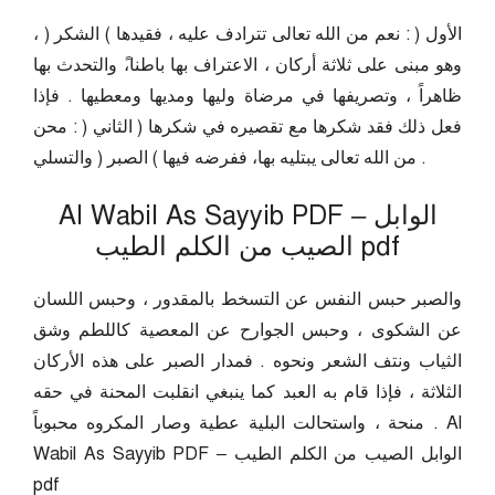
الأول ( : نعم من الله تعالى تترادف عليه ، فقيدها ) الشكر ( ،
وهو مبنى على ثلاثة أركان ، الاعتراف بها باطنا،ً والتحدث بها
ظاهراً ، وتصريفها في مرضاة وليها ومديها ومعطيها . فإذا
فعل ذلك فقد شكرها مع تقصيره في شكرها ( الثاني ( : محن
من الله تعالى يبتليه بها، ففرضه فيها ) الصبر ( والتسلي .
Al Wabil As Sayyib PDF – الوابل
الصيب من الكلم الطيب pdf
والصبر حبس النفس عن التسخط بالمقدور ، وحبس اللسان
عن الشكوى ، وحبس الجوارح عن المعصية كاللطم وشق
الثياب ونتف الشعر ونحوه . فمدار الصبر على هذه الأركان
الثلاثة ، فإذا قام به العبد كما ينبغي انقلبت المحنة في حقه
منحة ، واستحالت البلية عطية وصار المكروه محبوباً . Al
Wabil As Sayyib PDF – الوابل الصيب من الكلم الطيب
pdf