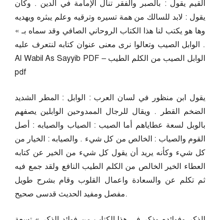
القيم يقول : بالصبر والفقر تنال الإمامة في الدين . وكان
يقول : لابد للسالك من همة تسيره وترقيه وعلم يبثره ويهديه
وها هو يكتب لنا هذا الكتاب الروحاني الصافي وقد سماه بـ »
الوابل الصيب وتعالوا نرى معنی عنوان کتابه لنتعرف عليه .
Al Wabil As Sayyib PDF – الوابل الصيب من الكلم الطيب
pdf
يقول ابن منظور في لسان العرب : الوابل : المطر الشديد
الضخم القطر . ويقال للرجال الممدوحين الوابلين يصفهم
بالوبل لسعة عطاياهم أما الصيب : الصياب والصيابه : أصل
القوم والصياب : الخالص من كل شيء . والصيابه : الخيار من
كل شيء وكأنه يريد أن يقول كل شيء من الخير عن كتابه
العطاء الخير الخالص من الكلم الطيب النافع ولقد جمع فيه
ثم تكلم عن والسعادة واعمال القلوب وقام بشرح طويل
مفصل ومفيد الحديث قدسی صحيح.
الذكر وفوائده وذكر في هذا الكتاب من فوائد الذكر » تسعة