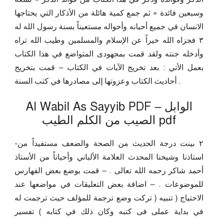
وسبعين فائدة « ثم جمع كمية هائلة من الأذكار التي يحتاجها
الانسان في جميع أحيانه وأحواله مستعيناً بسنة رسول الله له
۳ فجزاه الله خيراً عن الإسلام والمسلمين وطيب الله تراه
وأدخله جنته ولقد قمت بمجهودى المتواضع في هذا الكتاب
بعمل الأتي : بعد تخريج الآيات في الكتاب – قمت بتخريج
أحاديث الكتاب وعزوتها إلى مصادرها في كتب السنة .
Al Wabil As Sayyib PDF – الوابل
الصيب من الكلم الطيب pdf
-٢ بينت درجة الحديث من الصحة والضعف مستفيداً من
استاذنا وشيخنا المحدث العلامة الألباني وأحياناً من الأستاذ
أحمد شاكر رحمه الله تعالى . – قمت بوضع بعض الفهارس
للموضوعات . – اضافة بعض التعليقات في مواضعها عند
الاحتياج ( تنبيه ( تركت وضع ترجمة للمؤلف حيث ترجمت له
في بداية عملى فى كتبه وكان ذلك في كتابه ) تفسير