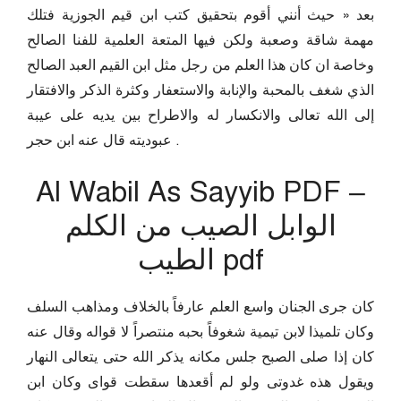
بعد « حيث أنني أقوم بتحقيق كتب ابن قيم الجوزية فتلك
مهمة شاقة وصعبة ولكن فيها المتعة العلمية للفنا الصالح
وخاصة ان كان هذا العلم من رجل مثل ابن القيم العبد الصالح
الذي شغف بالمحبة والإنابة والاستعفار وكثرة الذكر والافتقار
إلى الله تعالى والانكسار له والاطراح بين يديه على عيبة
عبوديته قال عنه ابن حجر .
Al Wabil As Sayyib PDF –
الوابل الصيب من الكلم
الطيب pdf
كان جرى الجنان واسع العلم عارفاً بالخلاف ومذاهب السلف
وكان تلميذا لابن تيمية شغوفاً بحبه منتصراً لا قواله وقال عنه
كان إذا صلى الصبح جلس مكانه يذكر الله حتى يتعالى النهار
ويقول هذه غدوتى ولو لم أقعدها سقطت قواى وكان ابن