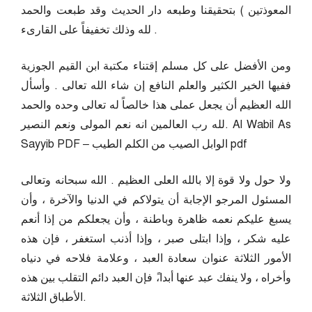
المعوذتين ) بتحقيقنا وطبعه دار الحديث وقد طبعت والحمد
لله وذلك تخفيفاً على القارىء .
ومن الأفضل على كل مسلم إقتناء مكتبة ابن القيم الجوزية
ففيها الخير الكثير والعلم النافع إن شاء الله تعالى . وأسأل
الله العظيم أن يجعل عملى هذا خالصاً له تعالى وحده والحمد
لله رب العالمين انه نعم المولى ونعم النصير. Al Wabil As
Sayyib PDF – الوابل الصيب من الكلم الطيب pdf
ولا حول ولا قوة إلا بالله العلى العظيم . الله سبحانه وتعالى
المسئول المرجو الإجابة أن يتولاكم في الدنيا والآخرة ، وأن
يسبغ عليكم نعمه ظاهرة وباطنة ، وأن يجعلكم من إذا أنعم
عليه شكر ، وإذا ابتلى صبر ، وإذا أذنب استغفر ، فإن هذه
الأمور الثلاثة عنوان سعادة العبد ، وعلامة فلاحه في دنياه
وأخراه ، ولا ينفك عبد عنها أبدا،ً فإن العبد دائم التقلب بين هذه
الأطباق الثلاثة.