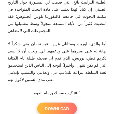
الطيبة اليزابيث يانغ، التي قدمت لي المشورة حول التاريخ
الصيني. إن كتاباً كهذا يعتمد على مادة البحث المتواجدة في
مكتبة البحوث في جامعة كاليفورنيا بلوس أنجيلوس؛ فقد
أمضيت كثيراً من الأيام الممتعة متجولاً وسط مقتنياتها من
المجموعات التي لا تضاهي.
أما والدي، لوريت وستانلي غرين، فيستحقان مني شكراً لا
نهاية له على صبرهما علي ودعمهما لي. ويجب أن لا أنسى
تكريم قطي، بوريس، الذي قدم لي صحبته طيلة أيام الكتابة
التي لم تكن تنتهي. وأخيرا،ً أتوجه إلى الناس الذين استخدموا
لعبة السلطة ببراعة للتلاعب بي، وتعذيبي والتسبب بإيلامي
على مدى السنين لأقول لهم،
كيف تمسك بزمام القوة pdf
DOWNLOAD