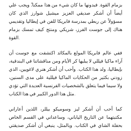
بزمام القوة. فبدونها ما كان شيء من هذا ممكنا.ً ويجب علي
أيضاً أن أشكر صديقي العزيز ميشيل شوارز الذي كان
مسؤولاً عن ربطي بمدرسة فابريكا للفن في إيطاليا وتقديمي
هناك إلى جوست الفرز، شريكي ومنتج كيف تمسك بزمام
القوة.
ففي عالم فابريكا المولع بالمكائد اكتشفت مع جوست أن
آراء ماكيا فيللي لا يبليها كر الأيام ومن مناقشاتنا في البندقية،
بإيطاليا، ولد هذا الكتاب. وأحب أن أشكر هنري لاغويين، الذي
زودني بكثير من الحكايات الماكيا فيللية على مدى السنين،
ولا سيما فيما يتعلق بالشخصيات الفرنسية العديدة التي تؤدي
مثل هذا الدور الكبير في هذا الكتاب.
كما أحب أن أشكر ليز وسوميكو بيللر، اللذين أعاراني
مكتبتهما عن التاريخ الياباني، وساعداني في القسم الخاص
بحفلة الشاي في الكتاب. وبالمثل، ينبغي أن أشكر صديقتي