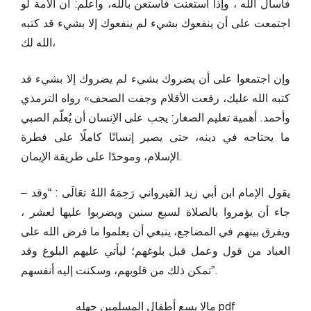
فاسأل الله ، وإذا استعنت فاستعن بالله، واعلم: أن الأمة لو
اجتمعت على أن ينفعوك بشيء لم ينفعوك إلا بشيء قد كتبه
الله لك،
وإن اجتمعوا على أن يضروك بشيء لم يضروك إلا بشيء قد
كتبه الله عليك، رفعت الأقلام وجفت الصحف» رواه الترمذي
وأحمد. أهمية تعليم الصغار: يجب على الإنسان أن يُعلّم الصبي
ما يحتاجه في دينه، حتى يصير إنسانًا كاملًا على فطرة
الإسلام، وموحدًا على طريقة الإيمان.
– يقول الإمام ابن أبي زيد القيرواني رَحِمَهُ اللهُ تعَالَى : “وقد
جاء أن يؤمروا بالصلاة لسبع سنين ويضربوا عليها لعشر ،
ويفرق بينهم في المضاجع، ينبغي أن يعلموا ما فرض الله على
العباد من قول وعمل قبل بلوغهم؛ ليأتي عليهم البلوغ وقد
تمكن ذلك من قلوبهم، وسكنت إليه أنفسهم”.
مالا يسع أطفال المسلمين جهله pdf