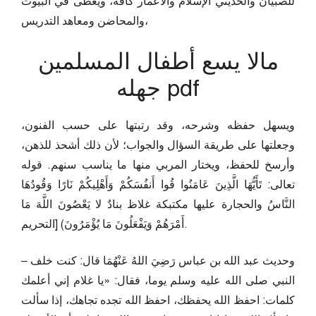
للصبيان والحديثي الإسلام والأعمار كافة، ويعطى في البيوت
والمحاضن ومعاهد التدريس،
مالا يسع أطفال المسلمين
جهله pdf
ويسهل حفظه وشرحه، وقد رتبتها على حسب الفنون،
وجعلتها على طريقة السؤال والجواب؛ لأن ذلك أشحذ للذهن،
وأرسخ للحفظ، ويختار المربي منها ما يناسب سنهم. قوله
تعالى: تَأَيُّهَا الَّذِينَ عَامَنُوا قُوا أَنفُسَكُمْ وَأَهْلِيكُمْ نَارًا وَقُودُهَا
النَّاسُ والحجارة عليها مكتبكة غلاظ بنادٌ لا يَعْصُونَ اللَّهَ مَا
أَمْرَهُمْ وَيَفْعَلُونَ مَا يُؤْمَرُونَ) [التحريم.
– وحديث عبد الله بن عباس رَضِيَ اللهُ عَنْهُمَا قال: كنت خلف
النبي صلى الله عليه وسلم يوما، فقال: «يا غلام إني أعلمك
كلمات: احفظ الله يحفظك، احفظ الله تجده تجاهك، إذا سألت