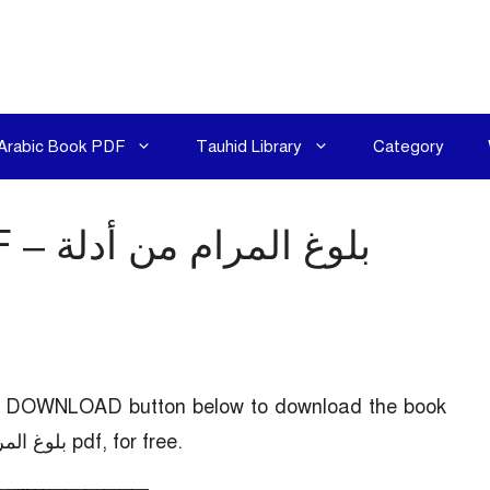
Arabic Book PDF
Tauhid Library
Category
am PDF
the DOWNLOAD button below to download the book
Bulughul Maram PDF – بلوغ المرام من أدلة الأحكام pdf, for free.