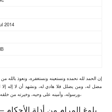
ic
ul 2014
MB
F
إن الحمد لله نحمده ونستعينه ونستغفره، ونعوذ بالله من ش
مضل له، ومن يضلل فلا هادي له، ونشهد أن لا إله إلا ا
ورسوله، وأمينه على وحيه، وخيرته من خلقه وسفيره بينه وبين عباده المبعوث بالدين القويم،
 PDF