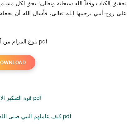
تحقيق الكتاب وقفاً الله سبحانه وتعالى؛ يحق لكل مسلم
على روح أمي يرحمها الله تعالى، فأسال الله أن يجعله
بلوغ المرام من أدلة الأحكام pdf
OWNLOAD
The power of positive thinking pdf – قوة التفكير الايجابي pdf
How He Treated Them PDF – كيف عاملهم النبي صلى الله عليه وسلم pdf