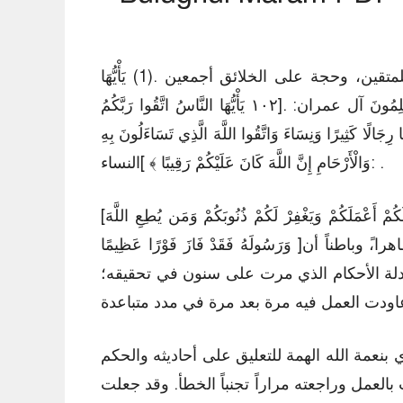
والمنهج المستقيم، أرسله الله رحمة للعالمين، وإماماً للمتقين، وحجة على الخلائق أجمعين .(1) يَأْيُّهَا
الَّذِينَ دَامَنُوا اتَّقُوا اللَّهَ حَقَّ تُقَاتِهِ وَلَا تَمُوتُنَّ إِلَّا وَأَنتُم مُّسْلِمُونَ آل عمران: .[۱۰۲ يَأْيُّهَا النَّاسُ اتَّقُوا رَبَّكُمُ
جَالًا كَثِيرًا وَنِسَاءَ وَاتَّقُوا اللَّهَ الَّذِي تَسَاءَلُونَ بِهِ
وَالْأَرْحَامِ إِنَّ اللَّهَ كَانَ عَلَيْكُمْ رَقِيبًا ﴾ ]النساء: .
[١ يَأْيُّهَا الَّذِينَ عَامَنُوا أَتَّقُوا اللَّهَ وَقُولُوا قَوْلَا سَدِيدًا يُصْلِحْ لَكُمْ أَعْمَلَكُمْ وَيَغْفِرْ لَكُمْ ذُنُوبَكُمْ وَمَن يُطِعِ اللَّهَ
وَرَسُولَهُ فَقَدْ فَازَ فَوْرًا عَظِيمًا ]الأحزاب: .[٧١٧٠ أما بعد: فإني أحمد الله أولاً وآخرا،ً وظاهرا،ً وباطناً أن
دلة الأحكام الذي مرت على سنون في تحقيقه؛
مة الله الهمة للتعليق على أحاديثه والحكم
لعمل وراجعته مراراً تجنباً الخطأ. وقد جعلت