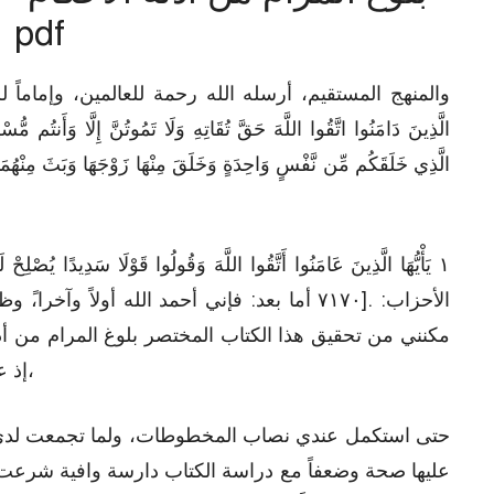
pdf
الَّذِي خَلَقَكُم مِّن نَّفْسٍ وَاحِدَةٍ وَخَلَقَ مِنْهَا زَوْجَهَا وَبَثَ مِنْهُمَا رِ
مكنني من تحقيق هذا الكتاب المختصر بلوغ المرام من أ
إذ عاودت العمل فيه مرة بعد مرة في مدد متباعدة،
حتى استكمل عندي نصاب المخطوطات، ولما تجمعت لدي بنع
عليها صحة وضعفاً مع دراسة الكتاب دارسة وافية شرعت با