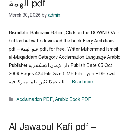
الهمة pdf
March 30, 2026
by
admin
Bismillahir Rahmanir Rahim; Click on the DOWNLOAD
button below to download the book Fiery Ambitions
pdf – علو الهمة pdf, for free. Writer Muhammad Ismail
al-Muqaddam Category Acclamation Language Arabic
Publisher دار الإيمان الإسكندرية Publish Date 05 Oct
2009 Pages 424 File Size 6 MB File Type PDF الحمد
Read more
لله حمدًا كثيرا طيبا مباركا فيه …
Categories
Acclamation PDF
,
Arabic Book PDF
Al Jawabul Kafi pdf –