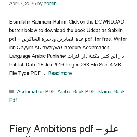
April 7, 2026
by
admin
Bismillahir Rahmanir Rahim; Click on the DOWNLOAD
button below to download the book Uddat as Sabirin
pdf – عدة الصابرين وذخيرة الشاكرين pdf, for free. Writer
Ibn Qayyim Al Jawziyya Category Acclamation
Language Arabic Publisher دار ابن كثير مكتبة دار التراث
Publish Date 18 Jun 2016 Pages 288 File Size 4 MB
File Type PDF …
Read more
Categories
Acclamation PDF
,
Arabic Book PDF
,
Islamic Book
Pdf
Fiery Ambitions pdf – علو