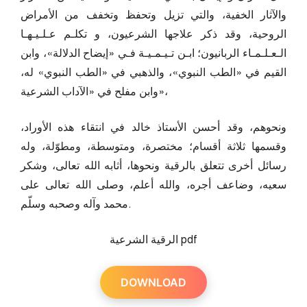
والآثار الخفية، والتي تزيل وتحفظ وتخفف من الأمراض
الروحية، وقد ذكر علاجها الشرعيون، و تكلـم عـلـيـهـا
الـعـلـمـاء الربانيون؛ ابـن تـيـمـيـة فـي «إيضاح الدلالة»، وابن
القيم في «الطب النبوي»، والذهبي في «الطب النبوي» له،
وابن مفلح في «الآداب الشرعية»،
ونحوهم، وقد أحسن الأستاذ خالد في انتقاء هذه الأوراد،
وقسمها ثلاثة أقسام؛ مختصرة، ومتوسطة، ومطوّلة، وله
رسائل أخرى تتعلق بالرقية ونحوها، أثابه الله تعالى، وشكر
سعيه، وضاعف أجره، والله أعلم، وصلى الله تعالى على
محمد وآله وصحبه وسلّم.
الرقية الشرعية pdf
DOWNLOAD