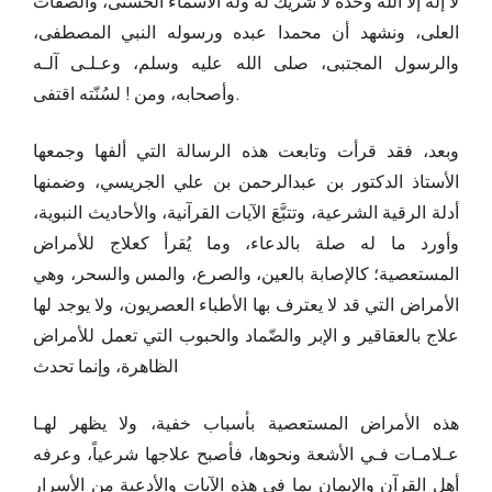
لا إله إلا الله وحده لا شريك له وله الأسماء الحسنى، والصفات
العلى، ونشهد أن محمدا عبده ورسوله النبي المصطفى،
والرسول المجتبى، صلى الله عليه وسلم، وعـلـى آلـه
وأصحابه، ومن ! لسُنّته اقتفى.
وبعد، فقد قرأت وتابعت هذه الرسالة التي ألفها وجمعها
الأستاذ الدكتور بن عبدالرحمن بن علي الجريسي، وضمنها
أدلة الرقية الشرعية، وتتبَّعَ الآيات القرآنية، والأحاديث النبوية،
وأورد ما له صلة بالدعاء، وما يُقرأ كعلاج للأمراض
المستعصية؛ كالإصابة بالعين، والصرع، والمس والسحر، وهي
الأمراض التي قد لا يعترف بها الأطباء العصريون، ولا يوجد لها
علاج بالعقاقير و الإبر والضّماد والحبوب التي تعمل للأمراض
الظاهرة، وإنما تحدث
هذه الأمراض المستعصية بأسباب خفية، ولا يظهر لهـا
عـلامـات فـي الأشعة ونحوها، فأصبح علاجها شرعياً، وعرفه
أهل القرآن والإيمان بما في هذه الآيات والأدعية من الأسرار