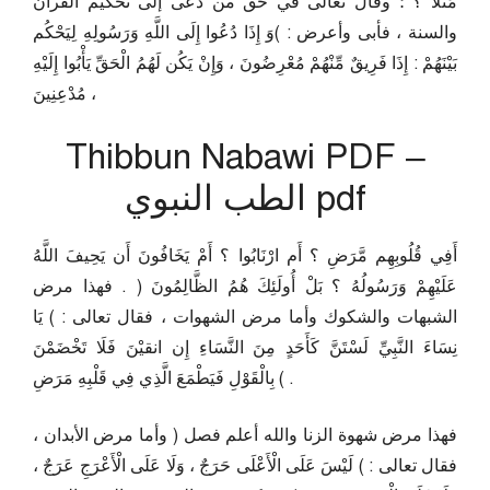
مَثَلًا ؟ ؛ وقال تعالى في حق من دعى إلى تحكيم القرآن
والسنة ، فأبى وأعرض : )وَ إِذَا دُعُوا إِلَى اللَّهِ وَرَسُولِهِ لِيَحْكُم
بَيْنَهُمْ : إِذَا فَرِيقٌ مِّنْهُمْ مُعْرِضُونَ ، وَإِنْ يَكُن لَهُمُ الْحَقِّ يَأْبُوا إِلَيْهِ
مُدْعِنِينَ ،
Thibbun Nabawi PDF –
الطب النبوي pdf
أَفِي قُلُوبِهِم مَّرَضِ ؟ أَم ارْنَابُوا ؟ أَمْ يَخَافُونَ أَن يَحِيفَ اللَّهُ
عَلَيْهِمْ وَرَسُولُهُ ؟ بَلْ أُولَئِكَ هُمُ الظَّالِمُونَ ( . فهذا مرض
الشبهات والشكوك وأما مرض الشهوات ، فقال تعالى : ) يَا
نِسَاءَ النَّبِيِّ لَسْتَنَّ كَأَحَدٍ مِنَ النَّسَاءِ إِن انقيْنَ فَلَا تَخْضَمْنَ
بِالْقَوْلِ فَيَطْمَعَ الَّذِي فِي قَلْبِهِ مَرَضِ ( .
فهذا مرض شهوة الزنا والله أعلم فصل ( وأما مرض الأبدان ،
فقال تعالى : ) لَيْسَ عَلَى الْأَعْلَى حَرَجٌ ، وَلَا عَلَى الْأَعْرَجِ عَرَجٌ ،