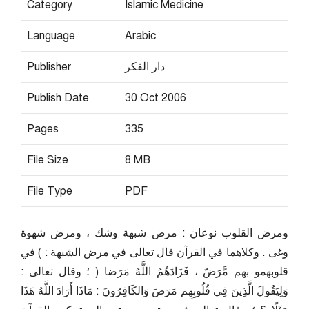
Category
Islamic Medicine
Language
Arabic
دار الفكر
Publisher
Publish Date
30 Oct 2006
Pages
335
File Size
8 MB
File Type
PDF
ومرض القلوب نوعان : مرض شبهة وشك ، ومرض شهوة
وغى . وكلاهما في القرآن قال تعالى في مرض الشبهة : ) في
قلوبهمو بهم مَّرَضٌ ، فَزَادَهُمُ اللَّهُ مَرَضا ( ؛ وقال تعالى :
وَلِيَقُولَ الَّذِينَ فِي قُلُوبِهِم مَرَضَ وَالكَافِرُونَ : مَاذَا أَرَادَ اللَّهُ هَذَا