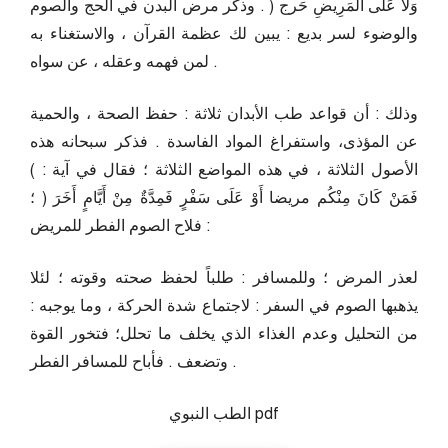
وَلَا عَلَى الْمَرِيضِ حَرج ( . وذكر مرض البدن في الحج والصوم
والوضوء لسر بديع : يبين لك عظمة القرآن ، والاستغناء به
لمن فهمه وعقله ، عن سواه .
وذلك : أن قواعد طب الأبدان ثلاثة : حفظ الصحة ، والحمية
عن المؤذى، واستفراغ المواد الفاسدة . فذكر سبحانه هذه
الأصول الثلاثة ، في هذه المواضع الثلاثة ؛ فقال في آية : )
فَمَنْ كَانَ مِنْكُم مريضا أَوْ عَلَى سَفْرٍ فَمِدَّةٌ مِنْ أَيَّامٍ أَخَرَ ( ؛
فلاح الصوم الفطر للمريض :
لعذر المرض ؛ وللمسافر : طلباً لحفظ صحته وقوته ؛ لئلا
يذهبها الصوم في السفر : لاجتماع شدة الحركة ، وما يوجبه :
من التحليل وعدم الغذاء الذي يخلف ما تحلل؛ فتخور القوة
وتضعف . فأباح للمسافر الفطر .
الطب النبوي pdf