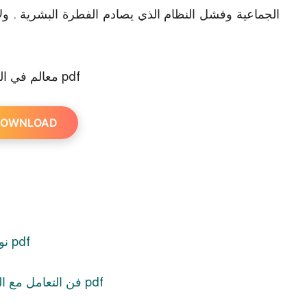
الجماعية وفشل النظام الذي يصادم الفطرة البشرية . ولا 
معالم في الطريق pdf
OWNLOAD
Nour Al Bayan PDF – نور البيان لتعليم القراءة pdf
The Art of Dealing with People pdf – فن التعامل مع الناس pdf