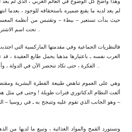
وهذا واضح كل الوضوح في العالم الغربي ، الذي لم يعد لد
لم يعد لديه ما يقنع ضميره باستحقاقه للوجود ، بعدما انت
حيث بدأت تستعير – ببطء – وتقتبس من أنظمة المعسكر
تحت اسم الاشتراكية ! كذلك الحال في المعسكر الشرقي نفسه ..
فالنظريات الجماعية وفي مقدمتها الماركسية التي اجتذ
الغرب نفسه ـ باعتبارها مذهبا يحمل طابع العقيدة ، قد
الفكرة ، حتى تكاد تنحصر الآن في الدولة ، وأنظمتها ، التي تبعد بعدا كبيرا عن أصول المذهب ..
وهي على العموم تناهض طبيعة الفطرة البشرية ومقتضياته
ألفت النظام الدكتاتوري فترات طويلة ! وحتى في مثل هذه 
– وهو الجانب الذي تقوم عليه وتتبجح به ـ في روسيا – الت
وتستورد القمح والمواد الغذائية ، وتبيع ما لديها من