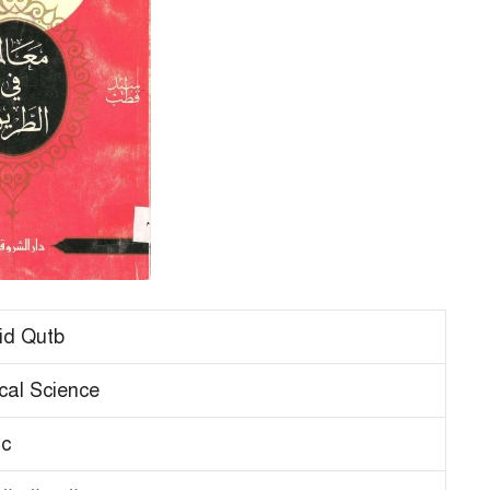
id Qutb
ical Science
ic