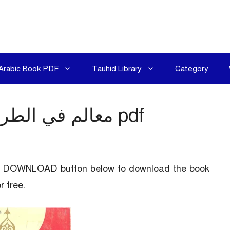
Arabic Book PDF
Tauhid Library
Category
Milestones PDF – معالم في الطريق pdf
the DOWNLOAD button below to download the book
Milestones PDF – معالم 