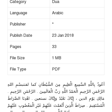
Category
Dua
Language
Arabic
Publisher
*
Publish Date
23 Jan 2018
Pages
33
File Size
1 MB
File Type
PDF
أعُوذُ بِاللَّهِ السَّمِيعِ الْعَلِيمِ مِنَ الشَّيْطَانِ كما لفتنبسْمِ اللهِ
الرَّحْمَنِ الرَّحِيمِ الْحَمْدُ اللَّهِ رَبِّ الْعَالَمِينَ . الرَّحْمَٰنِ الرَّحِيمِ .
مَالِكِ يَوْمِ الدين ، إِيَّاكَ نَعْبُدُ وَإِيَّاكَ نستعين . اهْدِنَا الصَّرَاطَ
الْمُسْتَقِيمَ . صِرَاطَ الَّذِينَ أَنْعَمْتَ عَلَيْهِمْ غَيْرِ الْمَغْضُوبِ عَلَيْهِمْ