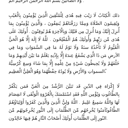
وَلَا الضَّالِّينَ بسم الله الرحمن الرحيم الم .
ذلك الْكِتَابُ لَا رَيْبَ فِيهِ هُدَى لِلْمُتَّقِينَ الَّذِينَ يُؤْمِنُونَ بِالْغَيْبِ
وَيُقِيمُونَ الصَّلَاةَ وَمِمَّا رَزَقْنَاهُمْ يُنفِقُونَ ، وَالَّذِينَ يُؤْمِنُونَ بِمَا
أُنزِلَ إِلَيْكَ وَمَا أُنزِلَ مِن قَبْلِكَ وَبِالْآخِرَةِ هُمْ يُوقِتُونَ . أُولَئِكَ عَلَى
هُدَى مِّن رَبِّهِمْ وَأُولَئِكَ هُمُ الْمُفْلِحُونَ . للَّهُ لَا إِلَهَ إِلَّا هُوَ الْحَيُّ
الْقَيُّومُ لَا تَأْخُذُهُ سنَةٌ وَلَا تَوْمٌ لَهُ مَا فِي السَّمَوَاتِ وَمَا فِي
الأرضِ مَن ذَا الَّذِي يَشْفَعُ عِندَهُ إِلَّا بِإِذْنِهِ يَعْلَمُ مَا بَيْنَ أَيْدِيهِمْ وَمَا
خَلْفَهُمْ وَلَا يُحِيطُونَ شَيْءٍ مِنْ عِلْمِهِ إِلَّا بِمَا شَاءَ وَسِعَ كُرْسِيُّهُ
السمواتِ وَالأَرْضِ وَلَا يُودُهُ حِفْظُهُمَا وَهُوَ الْعَلِيُّ الْعَظِيم،ُ
لَا إِكْرَاهَ فِي الدِّينِ قَد تَبَيَّنَ الرُّشْدُ مِنَ الْغَيِّ فَمَن يَكْفُرْ
بِالطَّاغُوتِ وَيُؤْمِن اللَّهِ فَقَدِ اسْتَمْسَكَ بِالْعُرْوَةِ الْوَثْقَى لَا انفِصَامَ
لَهَا وَاللَّهُ سَمِيعٌ عَلِيمٌ . اللَّهُ وَلِيُّ الَّذِينَ وَالَّذِينَ كَفَرُوا أَوْلِيَاؤُهُمُ
الطَّاغُوتُآمَنُوا يُخْرِجُهُم مِّنَ الظُّلُمَاتِ إِلَى النُّورِ يُخْرِجُونَهُم مِّنَ
النُورِ إِلَى الظُّلُمَاتِ أُولَئِكَ أَصْحَابُ النَّارِ هُمْ فِيهَا خَالِدُون.