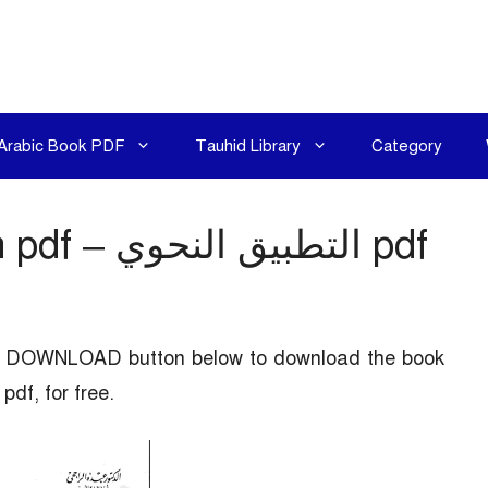
Arabic Book PDF
Tauhid Library
Category
Grammar Application pdf – التطبيق النحوي pdf
the DOWNLOAD button below to download the book
Grammar Application pdf – التطبيق النحوي pdf, for free.