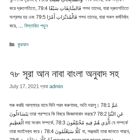
করে দ্রুতগতিতে, 79:4 فَالسَّابِقَاتِ سَبْقًا শপথ তাদের, যারা দ্রুতগতিতে
অগ্রসর হয় এবং 79:5 فَالْمُدَبِّرَاتِ أَمْرًا শপথ তাদের, যারা সকল কর্মনির্বাহ
করে, …
বিস্তারিত পড়ুন
বিভাগ
কুরআন
সমূহ
৭৮ সূরা আন নাবা বাংলা অনুবাদ সহ
July 17, 2021
দ্বারা
admin
শুরু করছি আল্লাহর নামে যিনি পরম করুণাময়, অতি দয়ালু। 78:1 عَمَّ
يَتَسَاءَلُونَ তারা পরস্পরে কি বিষয়ে জিজ্ঞাসাবাদ করছে? 78:2 عَنِ النَّبَإِ
الْعَظِيمِ মহা সংবাদ সম্পর্কে, 78:3 الَّذِي هُمْ فِيهِ مُخْتَلِفُونَ যে সম্পর্কে
তারা মতানৈক্য করে। 78:4 كَلَّا سَيَعْلَمُونَ না, সত্ত্বরই তারা জানতে পারবে,