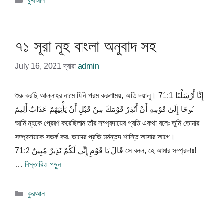
কুরআন
সমূহ
৭১ সূরা নূহ বাংলা অনুবাদ সহ
July 16, 2021
দ্বারা
admin
শুরু করছি আল্লাহর নামে যিনি পরম করুণাময়, অতি দয়ালু। 71:1 إِنَّا أَرْسَلْنَا
نُوحًا إِلَىٰ قَوْمِهِ أَنْ أَنْذِرْ قَوْمَكَ مِنْ قَبْلِ أَنْ يَأْتِيَهُمْ عَذَابٌ أَلِيمٌ
আমি নূহকে প্রেরণ করেছিলাম তাঁর সম্প্রদায়ের প্রতি একথা বলেঃ তুমি তোমার
সম্প্রদায়কে সতর্ক কর, তাদের প্রতি মর্মন্তদ শাস্তি আসার আগে।
71:2 قَالَ يَا قَوْمِ إِنِّي لَكُمْ نَذِيرٌ مُبِينٌ সে বলল, হে আমার সম্প্রদায়!
…
বিস্তারিত পড়ুন
বিভাগ
কুরআন
সমূহ