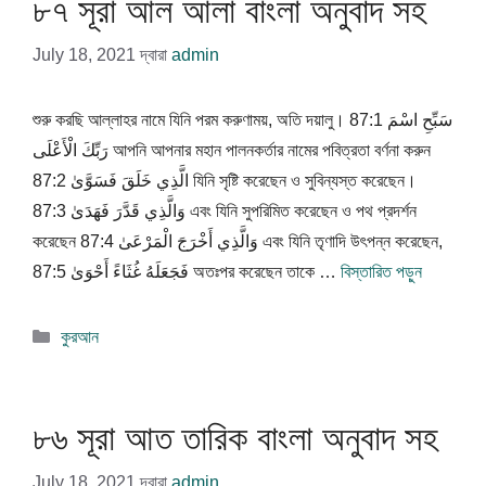
৮৭ সূরা আল আলা বাংলা অনুবাদ সহ
July 18, 2021
দ্বারা
admin
শুরু করছি আল্লাহর নামে যিনি পরম করুণাময়, অতি দয়ালু। 87:1 سَبِّحِ اسْمَ
رَبِّكَ الْأَعْلَى আপনি আপনার মহান পালনকর্তার নামের পবিত্রতা বর্ণনা করুন
87:2 الَّذِي خَلَقَ فَسَوَّىٰ যিনি সৃষ্টি করেছেন ও সুবিন্যস্ত করেছেন।
87:3 وَالَّذِي قَدَّرَ فَهَدَىٰ এবং যিনি সুপরিমিত করেছেন ও পথ প্রদর্শন
করেছেন 87:4 وَالَّذِي أَخْرَجَ الْمَرْعَىٰ এবং যিনি তৃণাদি উৎপন্ন করেছেন,
87:5 فَجَعَلَهُ غُثَاءً أَحْوَىٰ অতঃপর করেছেন তাকে …
বিস্তারিত পড়ুন
বিভাগ
কুরআন
সমূহ
৮৬ সূরা আত তারিক বাংলা অনুবাদ সহ
July 18, 2021
দ্বারা
admin