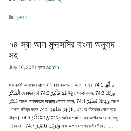
বিভাগ
কুরআন
সমূহ
৭৪ সূরা আল মুদ্দাসসির বাংলা অনুবাদ
সহ
July 16, 2021
দ্বারা
admin
শুরু করছি আল্লাহর নামে যিনি পরম করুণাময়, অতি দয়ালু। 74:1 يَا أَيُّهَا
الْمُدَّثِّرُ হে চাদরাবৃত! 74:2 قُمْ فَأَنْذِرْ উঠুন, সতর্ক করুন, 74:3 وَرَبَّكَ
فَكَبِّرْ আপন পালনকর্তার মাহাত্ম্য ঘোষনা করুন, 74:4 وَثِيَابَكَ فَطَهِّرْ আপন
পোশাক পবিত্র করুন 74:5 وَالرُّجْزَ فَاهْجُرْ এবং অপবিত্রতা থেকে দূরে
থাকুন। 74:6 وَلَا تَمْنُنْ تَسْتَكْثِرُ অধিক প্রতিদানের আশায় অন্যকে কিছু
দিবেন না। 74:7 وَلِرَبِّكَ فَاصْبِرْ এবং আপনার পালনকর্তার উদ্দেশে …