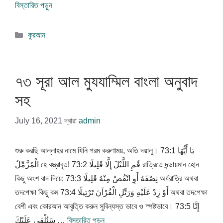
বিস্তারিত পড়ুন
বিভাগ
কুরআন
সমূহ
৭৩ সূরা আল মুযযাম্মিল বাংলা অনুবাদ
সহ
July 16, 2021
দ্বারা
admin
শুরু করছি আল্লাহর নামে যিনি পরম করুণাময়, অতি দয়ালু। 73:1 يَا أَيُّهَا
الْمُزَّمِّلُ হে বস্ত্রাবৃত! 73:2 قُمِ اللَّيْلَ إِلَّا قَلِيلًا রাত্রিতে দন্ডায়মান হোন
কিছু অংশ বাদ দিয়ে; 73:3 نِصْفَهُ أَوِ انْقُصْ مِنْهُ قَلِيلًا অর্ধরাত্রি অথবা
তদপেক্ষা কিছু কম 73:4 أَوْ زِدْ عَلَيْهِ وَرَتِّلِ الْقُرْآنَ تَرْتِيلًا অথবা তদপেক্ষা
বেশী এবং কোরআন আবৃত্তি করুন সুবিন্যস্ত ভাবে ও স্পষ্টভাবে। 73:5 إِنَّا
سَنُلْقِي عَلَيْكَ …
বিস্তারিত পড়ুন