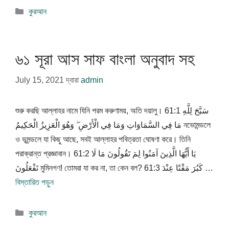
বিভাগ
কুরআন
সমূহ
৬১ সূরা আস সাফ বাংলা অনুবাদ সহ
July 15, 2021
দ্বারা
admin
শুরু করছি আল্লাহর নামে যিনি পরম করুণাময়, অতি দয়ালু। 61:1 سَبَّحَ لِلَّهِ
مَا فِي السَّمَاوَاتِ وَمَا فِي الْأَرْضِ ۖ وَهُوَ الْعَزِيزُ الْحَكِيمُ নভোমন্ডলে
ও ভূমন্ডলে যা কিছু আছে, সবই আল্লাহর পবিত্রতা ঘোষণা করে। তিনি
পরাক্রান্ত প্রজ্ঞাবান। 61:2 يَا أَيُّهَا الَّذِينَ آمَنُوا لِمَ تَقُولُونَ مَا لَا
تَفْعَلُونَ মুমিনগণ! তোমরা যা কর না, তা কেন বল? 61:3 كَبُرَ مَقْتًا عِنْدَ …
বিস্তারিত পড়ুন
বিভাগ
কুরআন
সমূহ