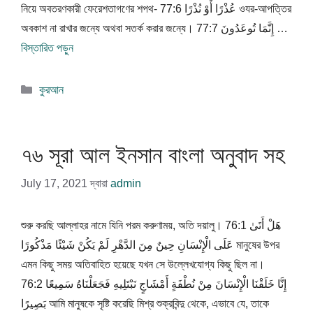
নিয়ে অবতরণকারী ফেরেশতাগণের শপথ- 77:6 عُذْرًا أَوْ نُذْرًا ওযর-আপত্তির
অবকাশ না রাখার জন্যে অথবা সতর্ক করার জন্যে। 77:7 إِنَّمَا تُوعَدُونَ …
বিস্তারিত পড়ুন
বিভাগ
কুরআন
সমূহ
৭৬ সূরা আল ইনসান বাংলা অনুবাদ সহ
July 17, 2021
দ্বারা
admin
শুরু করছি আল্লাহর নামে যিনি পরম করুণাময়, অতি দয়ালু। 76:1 هَلْ أَتَىٰ
عَلَى الْإِنْسَانِ حِينٌ مِنَ الدَّهْرِ لَمْ يَكُنْ شَيْئًا مَذْكُورًا মানুষের উপর
এমন কিছু সময় অতিবাহিত হয়েছে যখন সে উল্লেখযোগ্য কিছু ছিল না।
76:2 إِنَّا خَلَقْنَا الْإِنْسَانَ مِنْ نُطْفَةٍ أَمْشَاجٍ نَبْتَلِيهِ فَجَعَلْنَاهُ سَمِيعًا
بَصِيرًا আমি মানুষকে সৃষ্টি করেছি মিশ্র শুক্রবিন্দু থেকে, এভাবে যে, তাকে