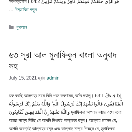
সর্বশক্তিমান। 64:2 هُوَ الَّذِي خَلَقَكُمْ فَمِنْكُمْ كَافِرٌ وَمِنْكُمْ مُؤْمِنٌ ۚ
…
বিস্তারিত পড়ুন
বিভাগ
কুরআন
সমূহ
৬৩ সূরা আল মুনাফিকুন বাংলা অনুবাদ
সহ
July 15, 2021
দ্বারা
admin
শুরু করছি আল্লাহর নামে যিনি পরম করুণাময়, অতি দয়ালু। 63:1 إِذَا جَاءَكَ
الْمُنَافِقُونَ قَالُوا نَشْهَدُ إِنَّكَ لَرَسُولُ اللَّهِ ۗ وَاللَّهُ يَعْلَمُ إِنَّكَ لَرَسُولُهُ
وَاللَّهُ يَشْهَدُ إِنَّ الْمُنَافِقِينَ لَكَاذِبُونَ মুনাফিকরা আপনার কাছে এসে বলেঃ
আমরা সাক্ষ্য দিচ্ছি যে আপনি নিশ্চয়ই আল্লাহর রসূল। আল্লাহ জানেন যে,
আপনি অবশ্যই আল্লাহর রসূল এবং আল্লাহ সাক্ষ্য দিচ্ছেন যে, মুনাফিকরা