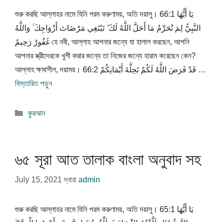
শুরু করছি আল্লাহর নামে যিনি পরম করুণাময়, অতি দয়ালু। 66:1 يَا أَيُّهَا
النَّبِيُّ لِمَ تُحَرِّمُ مَا أَحَلَّ اللَّهُ لَكَ ۖ تَبْتَغِي مَرْضَاتَ أَزْوَاجِكَ ۚ وَاللَّهُ
غَفُورٌ رَحِيمٌ হে নবী, আল্লাহ আপনার জন্যে যা হালাল করছেন, আপনি
আপনার স্ত্রীদেরকে খুশী করার জন্যে তা নিজের জন্যে হারাম করেছেন কেন?
আল্লাহ ক্ষমাশীল, দয়াময়। 66:2 قَدْ فَرَضَ اللَّهُ لَكُمْ تَحِلَّةَ أَيْمَانِكُمْ …
বিস্তারিত পড়ুন
বিভাগ
কুরআন
সমূহ
৬৫ সূরা আত তালাক বাংলা অনুবাদ সহ
July 15, 2021
দ্বারা
admin
শুরু করছি আল্লাহর নামে যিনি পরম করুণাময়, অতি দয়ালু। 65:1 يَا أَيُّهَا