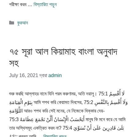
পরীক্ষা করব …
বিস্তারিত পড়ুন
বিভাগ
কুরআন
সমূহ
৭৫ সূরা আল কিয়ামাহ বাংলা অনুবাদ
সহ
July 16, 2021
দ্বারা
admin
শুরু করছি আল্লাহর নামে যিনি পরম করুণাময়, অতি দয়ালু। 75:1 لَا أُقْسِمُ
بِيَوْمِ الْقِيَامَةِ আমি শপথ করি কেয়ামত দিবসের, 75:2 وَلَا أُقْسِمُ بِالنَّفْسِ
اللَّوَّامَةِ আরও শপথ করি সেই মনের, যে নিজেকে ধিক্কার দেয়-
75:3 أَيَحْسَبُ الْإِنْسَانُ أَلَّنْ نَجْمَعَ عِظَامَهُ মানুষ কি মনে করে যে আমি
তার অস্থিসমূহ একত্রিত করব না? 75:4 بَلَىٰ قَادِرِينَ عَلَىٰ أَنْ نُسَوِّيَ
بَنَانَهُ পরন্ত আমি …
বিস্তারিত পড়ুন