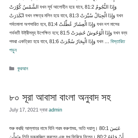
الشَّمْسُ كُوِّرَتْ যখন সূর্য আলোহীন হয়ে যাবে, 81:2 وَإِذَا النُّجُومُ
انْكَدَرَتْ যখন নক্ষত্র মলিন হয়ে যাবে, 81:3 وَإِذَا الْجِبَالُ سُيِّرَتْ যখন
পর্বতমালা অপসারিত হবে, 81:4 وَإِذَا الْعِشَارُ عُطِّلَتْ যখন দশ মাসের
গর্ভবতী উষ্ট্রীসমূহ উপেক্ষিত হবে; 81:5 وَإِذَا الْوُحُوشُ حُشِرَتْ যখন বন্য
পশুরা একত্রিত হয়ে যাবে, 81:6 وَإِذَا الْبِحَارُ سُجِّرَتْ যখন …
বিস্তারিত
পড়ুন
বিভাগ
কুরআন
সমূহ
৮০ সূরা আবাসা বাংলা অনুবাদ সহ
July 17, 2021
দ্বারা
admin
শুরু করছি আল্লাহর নামে যিনি পরম করুণাময়, অতি দয়ালু। 80:1 عَبَسَ
وَتَوَلَّىٰ তিনি ভ্রূকুঞ্চিত করলেন এবং মুখ ফিরিয়ে নিলেন। 80:2 أَنْ جَاءَهُ