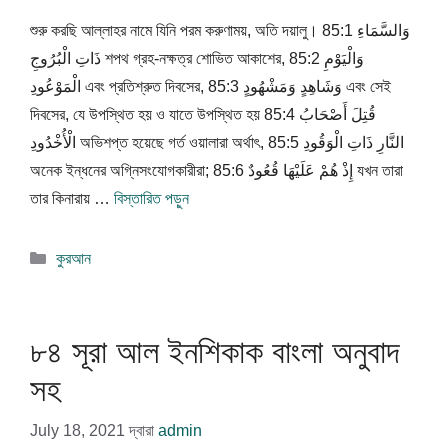
শুরু করছি আল্লাহর নামে যিনি পরম করুণাময়, অতি দয়ালু। 85:1 وَالسَّمَاءِ
ذَاتِ الْبُرُوجِ শপথ গ্রহ-নক্ষত্র শোভিত আকাশের, 85:2 وَالْيَوْمِ
الْمَوْعُودِ এবং প্রতিশ্রুত দিবসের, 85:3 وَشَاهِدٍ وَمَشْهُودٍ এবং সেই
দিবসের, যে উপস্থিত হয় ও যাতে উপস্থিত হয় 85:4 قُتِلَ أَصْحَابُ
الْأُخْدُودِ অভিশপ্ত হয়েছে গর্ত ওয়ালারা অর্থাৎ, 85:5 النَّارِ ذَاتِ الْوَقُودِ
অনেক ইন্ধনের অগ্নিসংযোগকারীরা; 85:6 إِذْ هُمْ عَلَيْهَا قُعُودٌ যখন তারা
তার কিনারায় …
বিস্তারিত পড়ুন
বিভাগ
কুরআন
সমূহ
৮৪ সূরা আল ইনশিকাক বাংলা অনুবাদ
সহ
July 18, 2021
দ্বারা
admin