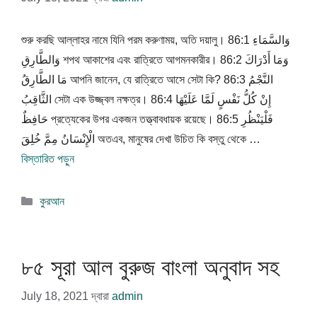
শুরু করছি আল্লাহর নামে যিনি পরম করুণাময়, অতি দয়ালু। 86:1 وَالسَّمَاءِ
وَالطَّارِقِ শপথ আকাশের এবং রাত্রিতে আগমনকারীর। 86:2 وَمَا أَدْرَاكَ
مَا الطَّارِقُ আপনি জানেন, যে রাত্রিতে আসে সেটা কি? 86:3 النَّجْمُ
الثَّاقِبُ সেটা এক উজ্জ্বল নক্ষত্র। 86:4 إِنْ كُلُّ نَفْسٍ لَمَّا عَلَيْهَا
حَافِظٌ প্রত্যেকের উপর একজন তত্ত্বাবধায়ক রয়েছে। 86:5 فَلْيَنْظُرِ
الْإِنْسَانُ مِمَّ خُلِقَ অতএব, মানুষের দেখা উচিত কি বস্তু থেকে …
বিস্তারিত পড়ুন
বিভাগ
কুরআন
সমূহ
৮৫ সূরা আল বুরুজ বাংলা অনুবাদ সহ
July 18, 2021
দ্বারা
admin