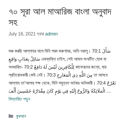
৭০ সূরা আল মাআরিজ বাংলা অনুবাদ
সহ
July 16, 2021
দ্বারা
admin
শুরু করছি আল্লাহর নামে যিনি পরম করুণাময়, অতি দয়ালু। 70:1 سَأَلَ
سَائِلٌ بِعَذَابٍ وَاقِعٍ একব্যক্তি চাইল, সেই আযাব সংঘটিত হোক যা
অবধারিত- 70:2 لِلْكَافِرِينَ لَيْسَ لَهُ دَافِعٌ কাফেরদের জন্যে, যার
প্রতিরোধকারী কেউ নেই। 70:3 مِنَ اللَّهِ ذِي الْمَعَارِجِ তা আসবে
আল্লাহ তা’আলার পক্ষ থেকে, যিনি সমুন্নত মর্তবার অধিকারী। 70:4 تَعْرُجُ
الْمَلَائِكَةُ وَالرُّوحُ إِلَيْهِ فِي يَوْمٍ كَانَ مِقْدَارُهُ خَمْسِينَ أَلْفَ …
বিস্তারিত পড়ুন
বিভাগ
কুরআন
সমূহ