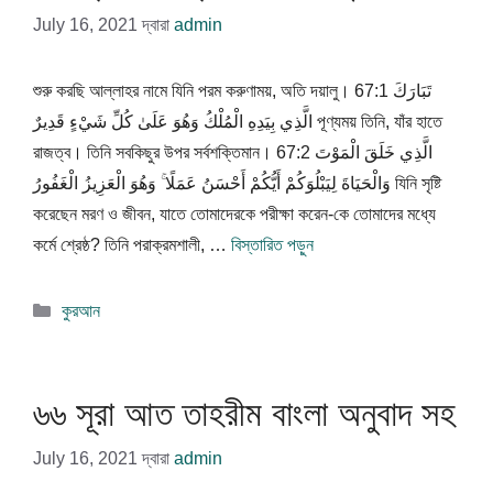
July 16, 2021
দ্বারা
admin
শুরু করছি আল্লাহর নামে যিনি পরম করুণাময়, অতি দয়ালু। 67:1 تَبَارَكَ
الَّذِي بِيَدِهِ الْمُلْكُ وَهُوَ عَلَىٰ كُلِّ شَيْءٍ قَدِيرٌ পূণ্যময় তিনি, যাঁর হাতে
রাজত্ব। তিনি সবকিছুর উপর সর্বশক্তিমান। 67:2 الَّذِي خَلَقَ الْمَوْتَ
وَالْحَيَاةَ لِيَبْلُوَكُمْ أَيُّكُمْ أَحْسَنُ عَمَلًا ۚ وَهُوَ الْعَزِيزُ الْغَفُورُ যিনি সৃষ্টি
করেছেন মরণ ও জীবন, যাতে তোমাদেরকে পরীক্ষা করেন-কে তোমাদের মধ্যে
কর্মে শ্রেষ্ঠ? তিনি পরাক্রমশালী, …
বিস্তারিত পড়ুন
বিভাগ
কুরআন
সমূহ
৬৬ সূরা আত তাহরীম বাংলা অনুবাদ সহ
July 16, 2021
দ্বারা
admin