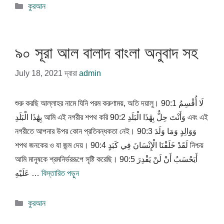
বিভাগ
কুরআন
সমূহ
৯০ সূরা আল বালাদ বাংলা অনুবাদ সহ
July 18, 2021
দ্বারা
admin
শুরু করছি আল্লাহর নামে যিনি পরম করুণাময়, অতি দয়ালু। 90:1 لَا أُقْسِمُ
بِهَٰذَا الْبَلَدِ আমি এই নগরীর শপথ করি 90:2 وَأَنْتَ حِلٌّ بِهَٰذَا الْبَلَدِ এবং এই
নগরীতে আপনার উপর কোন প্রতিবন্ধকতা নেই। 90:3 وَوَالِدٍ وَمَا وَلَدَ
শপথ জনকের ও যা জন্ম দেয়। 90:4 لَقَدْ خَلَقْنَا الْإِنْسَانَ فِي كَبَدٍ নিশ্চয়
আমি মানুষকে শ্রমনির্ভররূপে সৃষ্টি করেছি। 90:5 أَيَحْسَبُ أَنْ لَنْ يَقْدِرَ
عَلَيْهِ …
বিস্তারিত পড়ুন
বিভাগ
কুরআন
সমূহ