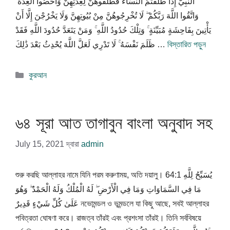
النَّبِيُّ إِذَا طَلَّقْتُمُ النِّسَاءَ فَطَلِّقُوهُنَّ لِعِدَّتِهِنَّ وَأَحْصُوا الْعِدَّةَ ۖ
وَاتَّقُوا اللَّهَ رَبَّكُمْ ۖ لَا تُخْرِجُوهُنَّ مِنْ بُيُوتِهِنَّ وَلَا يَخْرُجْنَ إِلَّا أَنْ
يَأْتِينَ بِفَاحِشَةٍ مُبَيِّنَةٍ ۚ وَتِلْكَ حُدُودُ اللَّهِ ۚ وَمَنْ يَتَعَدَّ حُدُودَ اللَّهِ فَقَدْ
ظَلَمَ نَفْسَهُ ۚ لَا تَدْرِي لَعَلَّ اللَّهَ يُحْدِثُ بَعْدَ ذَٰلِكَ …
বিস্তারিত পড়ুন
বিভাগ
কুরআন
সমূহ
৬৪ সূরা আত তাগাবুন বাংলা অনুবাদ সহ
July 15, 2021
দ্বারা
admin
শুরু করছি আল্লাহর নামে যিনি পরম করুণাময়, অতি দয়ালু। 64:1 يُسَبِّحُ لِلَّهِ
مَا فِي السَّمَاوَاتِ وَمَا فِي الْأَرْضِ ۖ لَهُ الْمُلْكُ وَلَهُ الْحَمْدُ ۖ وَهُوَ
عَلَىٰ كُلِّ شَيْءٍ قَدِيرٌ নভোমন্ডল ও ভূমন্ডলে যা কিছু আছে, সবই আল্লাহর
পবিত্রতা ঘোষণা করে। রাজত্ব তাঁরই এবং প্রশংসা তাঁরই। তিনি সর্ববিষয়ে