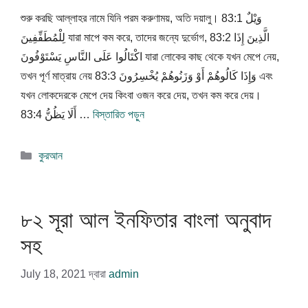
শুরু করছি আল্লাহর নামে যিনি পরম করুণাময়, অতি দয়ালু। 83:1 وَيْلٌ
لِلْمُطَفِّفِينَ যারা মাপে কম করে, তাদের জন্যে দুর্ভোগ, 83:2 الَّذِينَ إِذَا
اكْتَالُوا عَلَى النَّاسِ يَسْتَوْفُونَ যারা লোকের কাছ থেকে যখন মেপে নেয়,
তখন পূর্ণ মাত্রায় নেয় 83:3 وَإِذَا كَالُوهُمْ أَوْ وَزَنُوهُمْ يُخْسِرُونَ এবং
যখন লোকদেরকে মেপে দেয় কিংবা ওজন করে দেয়, তখন কম করে দেয়।
83:4 أَلَا يَظُنُّ …
বিস্তারিত পড়ুন
বিভাগ
কুরআন
সমূহ
৮২ সূরা আল ইনফিতার বাংলা অনুবাদ
সহ
July 18, 2021
দ্বারা
admin