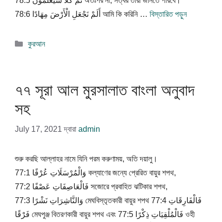
78:5 ثُمَّ كَلَّا سَيَعْلَمُونَ অতঃপর না, সত্বর তারা জানতে পারবে।
78:6 أَلَمْ نَجْعَلِ الْأَرْضَ مِهَادًا আমি কি করিনি …
বিস্তারিত পড়ুন
বিভাগ
কুরআন
সমূহ
৭৭ সূরা আল মুরসালাত বাংলা অনুবাদ
সহ
July 17, 2021
দ্বারা
admin
শুরু করছি আল্লাহর নামে যিনি পরম করুণাময়, অতি দয়ালু।
77:1 وَالْمُرْسَلَاتِ عُرْفًا কল্যাণের জন্যে প্রেরিত বায়ুর শপথ,
77:2 فَالْعَاصِفَاتِ عَصْفًا সজোরে প্রবাহিত ঝটিকার শপথ,
77:3 وَالنَّاشِرَاتِ نَشْرًا মেঘবিস্তৃতকারী বায়ুর শপথ 77:4 فَالْفَارِقَاتِ
فَرْقًا মেঘপুঞ্জ বিতরণকারী বায়ুর শপথ এবং 77:5 فَالْمُلْقِيَاتِ ذِكْرًا ওহী