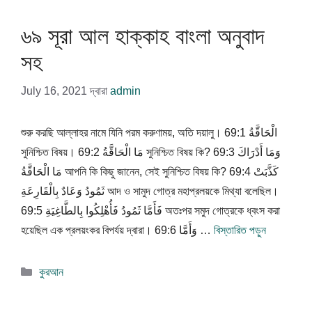
৬৯ সূরা আল হাক্কাহ বাংলা অনুবাদ
সহ
July 16, 2021
দ্বারা
admin
শুরু করছি আল্লাহর নামে যিনি পরম করুণাময়, অতি দয়ালু। 69:1 الْحَاقَّةُ
সুনিশ্চিত বিষয়। 69:2 مَا الْحَاقَّةُ সুনিশ্চিত বিষয় কি? 69:3 وَمَا أَدْرَاكَ
مَا الْحَاقَّةُ আপনি কি কিছু জানেন, সেই সুনিশ্চিত বিষয় কি? 69:4 كَذَّبَتْ
ثَمُودُ وَعَادٌ بِالْقَارِعَةِ আদ ও সামুদ গোত্র মহাপ্রলয়কে মিথ্যা বলেছিল।
69:5 فَأَمَّا ثَمُودُ فَأُهْلِكُوا بِالطَّاغِيَةِ অতঃপর সমুদ গোত্রকে ধ্বংস করা
হয়েছিল এক প্রলয়ংকর বিপর্যয় দ্বারা। 69:6 وَأَمَّا …
বিস্তারিত পড়ুন
বিভাগ
কুরআন
সমূহ