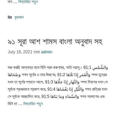
দান …
বিস্তারিত পড়ুন
বিভাগ
কুরআন
সমূহ
৯১ সূরা আশ শামস বাংলা অনুবাদ সহ
July 18, 2021
দ্বারা
admin
শুরু করছি আল্লাহর নামে যিনি পরম করুণাময়, অতি দয়ালু। 91:1 وَالشَّمْسِ
وَضُحَاهَا শপথ সূর্যের ও তার কিরণের, 91:2 وَالْقَمَرِ إِذَا تَلَاهَا শপথ চন্দ্রের
যখন তা সূর্যের পশ্চাতে আসে, 91:3 وَالنَّهَارِ إِذَا جَلَّاهَا শপথ দিবসের যখন সে
সূর্যকে প্রখরভাবে প্রকাশ করে, 91:4 وَاللَّيْلِ إِذَا يَغْشَاهَا শপথ রাত্রির যখন
সে সূর্যকে আচ্ছাদিত করে, 91:5 وَالسَّمَاءِ وَمَا بَنَاهَا শপথ আকাশের এবং
যিনি তা …
বিস্তারিত পড়ুন