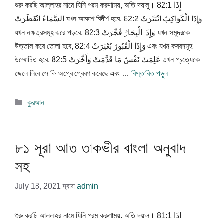
শুরু করছি আল্লাহর নামে যিনি পরম করুণাময়, অতি দয়ালু। 82:1 إِذَا
السَّمَاءُ انْفَطَرَتْ যখন আকাশ বিদীর্ণ হবে, 82:2 وَإِذَا الْكَوَاكِبُ انْتَثَرَتْ
যখন নক্ষত্রসমূহ ঝরে পড়বে, 82:3 وَإِذَا الْبِحَارُ فُجِّرَتْ যখন সমুদ্রকে
উত্তাল করে তোলা হবে, 82:4 وَإِذَا الْقُبُورُ بُعْثِرَتْ এবং যখন কবরসমূহ
উম্মোচিত হবে, 82:5 عَلِمَتْ نَفْسٌ مَا قَدَّمَتْ وَأَخَّرَتْ তখন প্রত্যেকে
জেনে নিবে সে কি অগ্রে প্রেরণ করেছে এবং …
বিস্তারিত পড়ুন
বিভাগ
কুরআন
সমূহ
৮১ সূরা আত তাকভীর বাংলা অনুবাদ
সহ
July 18, 2021
দ্বারা
admin
শুরু করছি আল্লাহর নামে যিনি পরম করুণাময়, অতি দয়ালু। 81:1 إِذَا