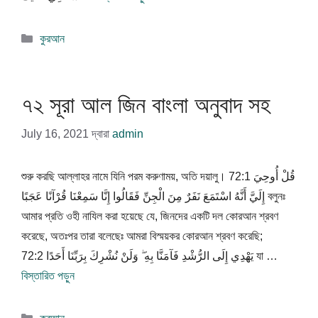
বিভাগ
কুরআন
সমূহ
৭২ সূরা আল জিন বাংলা অনুবাদ সহ
July 16, 2021
দ্বারা
admin
শুরু করছি আল্লাহর নামে যিনি পরম করুণাময়, অতি দয়ালু। 72:1 قُلْ أُوحِيَ
إِلَيَّ أَنَّهُ اسْتَمَعَ نَفَرٌ مِنَ الْجِنِّ فَقَالُوا إِنَّا سَمِعْنَا قُرْآنًا عَجَبًا বলুনঃ
আমার প্রতি ওহী নাযিল করা হয়েছে যে, জিনদের একটি দল কোরআন শ্রবণ
করেছে, অতঃপর তারা বলেছেঃ আমরা বিস্ময়কর কোরআন শ্রবণ করেছি;
72:2 يَهْدِي إِلَى الرُّشْدِ فَآمَنَّا بِهِ ۖ وَلَنْ نُشْرِكَ بِرَبِّنَا أَحَدًا যা …
বিস্তারিত পড়ুন
বিভাগ