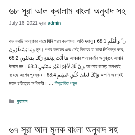
৬৮ সূরা আল ক্বালাম বাংলা অনুবাদ সহ
July 16, 2021
দ্বারা
admin
শুরু করছি আল্লাহর নামে যিনি পরম করুণাময়, অতি দয়ালু। 68:1 ن ۚ وَالْقَلَمِ
وَمَا يَسْطُرُونَ নূন। শপথ কলমের এবং সেই বিষয়ের যা তারা লিপিবদ্ধ করে,
68:2 مَا أَنْتَ بِنِعْمَةِ رَبِّكَ بِمَجْنُونٍ আপনার পালনকর্তার অনুগ্রহে আপনি
উম্মাদ নন। 68:3 وَإِنَّ لَكَ لَأَجْرًا غَيْرَ مَمْنُونٍ আপনার জন্যে অবশ্যই
রয়েছে অশেষ পুরস্কার। 68:4 وَإِنَّكَ لَعَلَىٰ خُلُقٍ عَظِيمٍ আপনি অবশ্যই
মহান চরিত্রের অধিকারী। …
বিস্তারিত পড়ুন
বিভাগ
কুরআন
সমূহ
৬৭ সূরা আল মূলক বাংলা অনুবাদ সহ