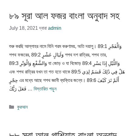
৮৯ সূরা আল ফজর বাংলা অনুবাদ সহ
July 18, 2021
দ্বারা
admin
শুরু করছি আল্লাহর নামে যিনি পরম করুণাময়, অতি দয়ালু। 89:1 وَالْفَجْرِ
শপথ ফজরের, 89:2 وَلَيَالٍ عَشْرٍ শপথ দশ রাত্রির, শপথ তার,
89:3 وَالشَّفْعِ وَالْوَتْرِ যা জোড় ও যা বিজোড় 89:4 وَاللَّيْلِ إِذَا يَسْرِ
এবং শপথ রাত্রির যখন তা গত হতে থাকে 89:5 هَلْ فِي ذَٰلِكَ قَسَمٌ لِذِي
حِجْرٍ এর মধ্যে আছে শপথ জ্ঞানী ব্যক্তির জন্যে। 89:6 أَلَمْ تَرَ كَيْفَ
فَعَلَ رَبُّكَ …
বিস্তারিত পড়ুন
বিভাগ
কুরআন
সমূহ
৮৮ সূরা আল গাশিয়াহ বাংলা অনুবাদ