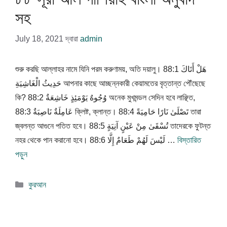
সহ
July 18, 2021
দ্বারা
admin
শুরু করছি আল্লাহর নামে যিনি পরম করুণাময়, অতি দয়ালু। 88:1 هَلْ أَتَاكَ
حَدِيثُ الْغَاشِيَةِ আপনার কাছে আচ্ছন্নকারী কেয়ামতের বৃত্তান্ত পৌঁছেছে
কি? 88:2 وُجُوهٌ يَوْمَئِذٍ خَاشِعَةٌ অনেক মুখমন্ডল সেদিন হবে লাঞ্ছিত,
88:3 عَامِلَةٌ نَاصِبَةٌ ক্লিষ্ট, ক্লান্ত। 88:4 تَصْلَىٰ نَارًا حَامِيَةً তারা
জ্বলন্ত আগুনে পতিত হবে। 88:5 تُسْقَىٰ مِنْ عَيْنٍ آنِيَةٍ তাদেরকে ফুটন্ত
নহর থেকে পান করানো হবে। 88:6 لَيْسَ لَهُمْ طَعَامٌ إِلَّا …
বিস্তারিত
পড়ুন
বিভাগ
কুরআন
সমূহ