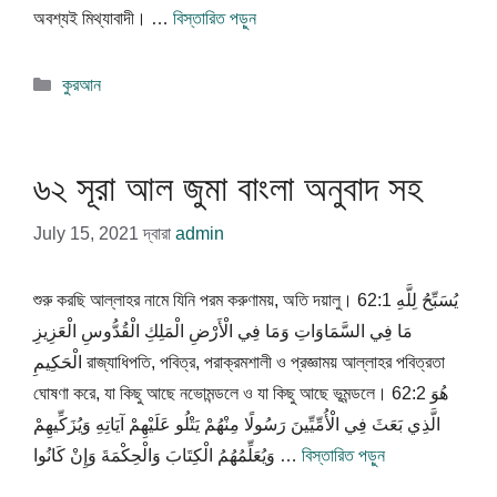
অবশ্যই মিথ্যাবাদী। …
বিস্তারিত পড়ুন
বিভাগ
কুরআন
সমূহ
৬২ সূরা আল জুমা বাংলা অনুবাদ সহ
July 15, 2021
দ্বারা
admin
শুরু করছি আল্লাহর নামে যিনি পরম করুণাময়, অতি দয়ালু। 62:1 يُسَبِّحُ لِلَّهِ
مَا فِي السَّمَاوَاتِ وَمَا فِي الْأَرْضِ الْمَلِكِ الْقُدُّوسِ الْعَزِيزِ
الْحَكِيمِ রাজ্যাধিপতি, পবিত্র, পরাক্রমশালী ও প্রজ্ঞাময় আল্লাহর পবিত্রতা
ঘোষণা করে, যা কিছু আছে নভোমন্ডলে ও যা কিছু আছে ভূমন্ডলে। 62:2 هُوَ
الَّذِي بَعَثَ فِي الْأُمِّيِّينَ رَسُولًا مِنْهُمْ يَتْلُو عَلَيْهِمْ آيَاتِهِ وَيُزَكِّيهِمْ
وَيُعَلِّمُهُمُ الْكِتَابَ وَالْحِكْمَةَ وَإِنْ كَانُوا …
বিস্তারিত পড়ুন