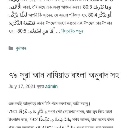
الْأَعْمَىٰ কারণ, তাঁর কাছে এক অন্ধ আগমন করল। 80:3 وَمَا يُدْرِيكَ
لَعَلَّهُ يَزَّكَّىٰ আপনি কি জানেন, সে হয়তো পরিশুদ্ধ হত, 80:4 أَوْ يَذَّكَّرُ
فَتَنْفَعَهُ الذِّكْرَىٰ অথবা উপদেশ গ্রহণ করতো এবং উপদেশ তার উপকার
হত। 80:5 أَمَّا مَنِ اسْتَغْنَىٰ …
বিস্তারিত পড়ুন
বিভাগ
কুরআন
সমূহ
৭৯ সূরা আন নাযিয়াত বাংলা অনুবাদ সহ
July 17, 2021
দ্বারা
admin
শুরু করছি আল্লাহর নামে যিনি পরম করুণাময়, অতি দয়ালু।
79:1 وَالنَّازِعَاتِ غَرْقًا শপথ সেই ফেরেশতাগণের, যারা ডুব দিয়ে আত্মা
উৎপাটন করে, 79:2 وَالنَّاشِطَاتِ نَشْطًا শপথ তাদের, যারা আত্মার বাঁধন
খুলে দেয় মৃদুভাবে; 79:3 وَالسَّابِحَاتِ سَبْحًا শপথ তাদের, যারা সন্তরণ