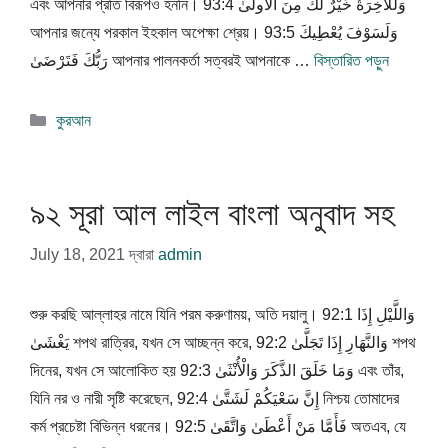
এবং আপনার প্রতি বিরূপও হননি। 93:4 وَلَلْآخِرَةُ خَيْرٌ لَكَ مِنَ الْأُولَىٰ
আপনার জন্যে পরকাল ইহকাল অপেক্ষা শ্রেয়। 93:5 وَلَسَوْفَ يُعْطِيكَ
رَبُّكَ فَتَرْضَىٰ আপনার পালনকর্তা সত্বরই আপনাকে …
বিস্তারিত পড়ুন
বিভাগ
কুরআন
সমূহ
৯২ সূরা আল লাইল বাংলা অনুবাদ সহ
July 18, 2021
দ্বারা
admin
শুরু করছি আল্লাহর নামে যিনি পরম করুণাময়, অতি দয়ালু। 92:1 وَاللَّيْلِ إِذَا
يَغْشَىٰ শপথ রাত্রির, যখন সে আচ্ছন্ন করে, 92:2 وَالنَّهَارِ إِذَا تَجَلَّىٰ শপথ
দিনের, যখন সে আলোকিত হয় 92:3 وَمَا خَلَقَ الذَّكَرَ وَالْأُنْثَىٰ এবং তাঁর,
যিনি নর ও নারী সৃষ্টি করেছেন, 92:4 إِنَّ سَعْيَكُمْ لَشَتَّىٰ নিশ্চয় তোমাদের
কর্ম প্রচেষ্টা বিভিন্ন ধরনের। 92:5 فَأَمَّا مَنْ أَعْطَىٰ وَاتَّقَىٰ অতএব, যে