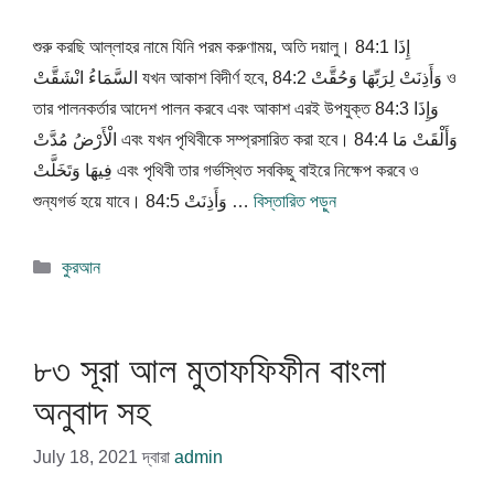
শুরু করছি আল্লাহর নামে যিনি পরম করুণাময়, অতি দয়ালু। 84:1 إِذَا
السَّمَاءُ انْشَقَّتْ যখন আকাশ বিদীর্ণ হবে, 84:2 وَأَذِنَتْ لِرَبِّهَا وَحُقَّتْ ও
তার পালনকর্তার আদেশ পালন করবে এবং আকাশ এরই উপযুক্ত 84:3 وَإِذَا
الْأَرْضُ مُدَّتْ এবং যখন পৃথিবীকে সম্প্রসারিত করা হবে। 84:4 وَأَلْقَتْ مَا
فِيهَا وَتَخَلَّتْ এবং পৃথিবী তার গর্ভস্থিত সবকিছু বাইরে নিক্ষেপ করবে ও
শুন্যগর্ভ হয়ে যাবে। 84:5 وَأَذِنَتْ …
বিস্তারিত পড়ুন
বিভাগ
কুরআন
সমূহ
৮৩ সূরা আল মুতাফফিফীন বাংলা
অনুবাদ সহ
July 18, 2021
দ্বারা
admin