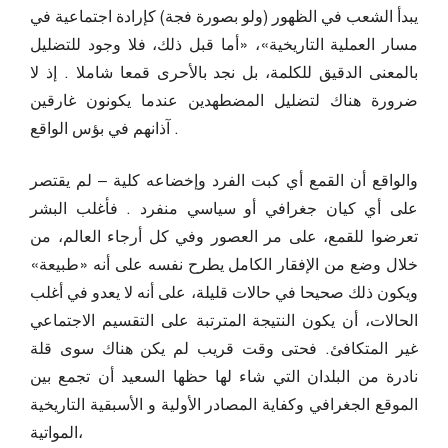
يبدأ الشعب في الظهور (ولو بصورة فجة) كإرادة اجتماعية في
مسار العملية التاريخية»، «أما قبل ذلك، فلا وجود للتضليل
بالمعنى الدقيق للكلمة، بل نجد بالأحرى قمعا شاملا . إذ لا
ضرورة هناك لتضليل المضطهدين عندما يكونون غارقين
آذانهم في بؤس الواقع .
والواقع أن القمع أي كبت الفرد وإخضاعه كلية – لم يقتصر
على أي كيان جغرافي أو سياسي منفرد . فأغلب البشر
تعرضوا للقمع، على مر العصور وفي كل أرجاء العالم، من
خلال وضع من الإفقار الكامل يطرح نفسه على أنه «طبيعة»
ويكون ذلك صحيحا في حالات قليلة، على أنه لا يعدو في أغلب
الحالات، أن يكون النتيجة المترتبة على التقسيم الاجتماعي
غير المتكافئ. فحتى وقت قريب لم يكن هناك سوى قلة
نادرة من البلدان التي شاء لها حظها السعيد أن تجمع بين
الموقع الجغرافي وكفاية المصادر الأولية و الأسبقية التاريخية
المواتية،