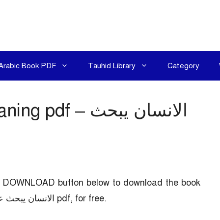
Arabic Book PDF
Tauhid Library
Category
 for meaning pdf
the DOWNLOAD button below to download the book
Man’s search for meaning pdf – الانسان يبحث عن المعنى pdf, for free.