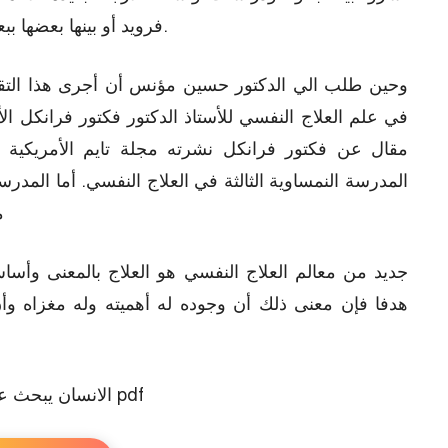
فرويد أو بينها بعضها ببعضها الآخر عمل شاق لا يسهل إعطاءه كل حقه.
وحين طلب الي الدكتور حسين مؤنس أن أجرى هذا التق
في علم العلاج النفسي للأستاذ الدكتور فكتور فرانكل الأ
مقال عن فكتور فرانكل نشرته مجلة تايم الأمريكية و
المدرسة النمساوية الثالثة في العلاج النفسي. أما المدرس
م
جديد من معالم العلاج النفسي هو العلاج بالمعنى وأسا
هدفا فإن معنى ذلك أن وجوده له أهميته وله مغزاه وأ
الانسان يبحث عن المعنى pdf