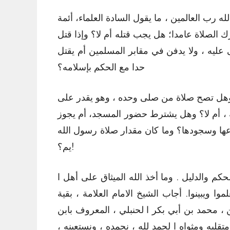
 رب العالمين ، ما يقول السادة العلماء، أئمة
 الصلاة عامدا؛ هل يجب قتله أم لا؟ وإذا قتل
 عليه ، ولا يدفن في مقابر المسلمين أم يقتل
حدا مع الحكم بإسلامه؟
لا؟ وهل تصح صلاة من صلى وحده ، وهو يقدر على
ة ، أم لا؟ وهل يشترط حضور المسجد، أم يجوز
وعها وسجودها؟ وما كان مقدار صلاة رسول الله
!يم؟
م والدليل . وما أخذ الله الميثاق على أهل ا
ا ويبينوا. أجاب الشيخ الامام العلامة ، بقية
، محمد بن أبي بكر ا لحنبلي ، المعروف بابن
قلبه ومثواه ا لحمد لله ، نحمده ، ونستعينه ،