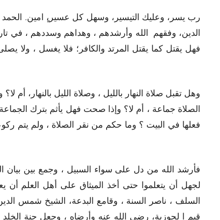
رب يسر، وعليك التيسير، وسهل كل عسير،ٍ امين. الحمد لله
الدين، وفقهم الله وأرشدهم ، وهداهم وسددهم ، في تارك
فهل يقتل كما يقتل المرتد والكافر؛ فلا يغسل ، ولا يصلى
وهل تقبل صلاة النهار بالليل ، وصلاة الليل بالنهار، أم 
الصلاة جماعة ، أم لا؟ وإذا صحت فهل يأثم بترك الجماع
فعلها في البيت ؟ وما حكم من نقر الصلاة ، ولم يتم رك
فأرشد الله من دل على سواء السبيل ، وجمع بين بيان الحك
لجهل أن يتعلموا حتى أخذ الميثاق على أهل العلم أن يعلمو
السلف ، ناصر السنة ، وقامع البدعة، الشيخ شمس الدين 
قيم ا لجوزية، رضي الله عنه وأرضاه ، وجعل جنة الخلد مت