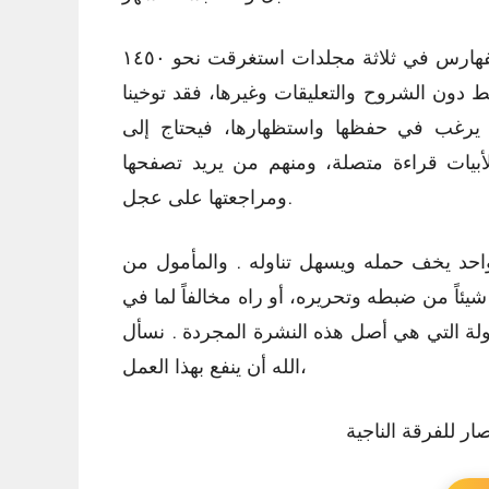
وقد جاء هذا العمل مع الشروح والتعليقات والمقدمة والفهارس في ثلاثة مجلدات استغرقت نحو ١٤٥٠
 دون الشروح والتعليقات وغيرها، فقد توخينا
 يرغب في حفظها واستظهارها، فيحتاج إلى
بيات قراءة متصلة، ومنهم من يريد تصفحها
ومراجعتها على عجل.
واحد يخف حمله ويسهل تناوله . والمأمول من
ئاً من ضبطه وتحريره، أو راه مخالفاً لما في
ولة التي هي أصل هذه النشرة المجردة . نسأل
الله أن ينفع بهذا العمل،