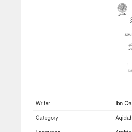
Writer
Ibn Qa
Category
Aqida