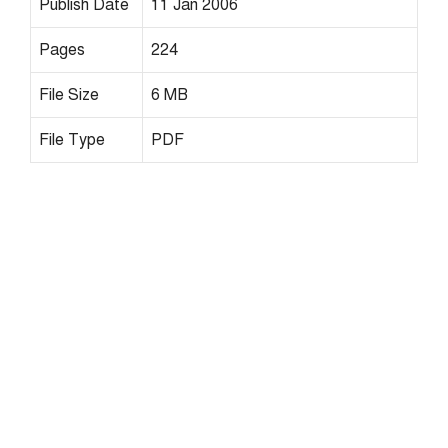
Publish Date
11 Jan 2006
Pages
224
File Size
6 MB
File Type
PDF