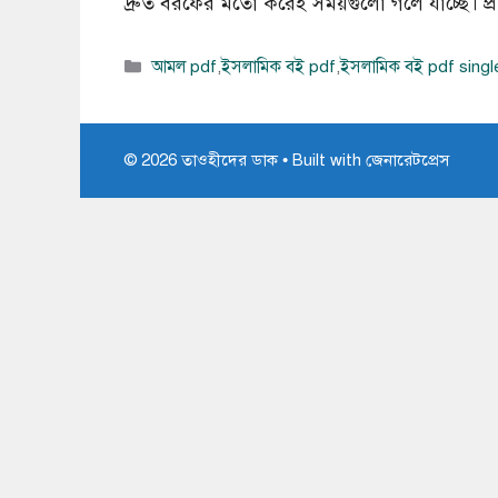
দ্রুত বরফের মতো করেই সময়গুলো গলে যাচ্ছে। প্র
বিভাগ
আমল pdf
,
ইসলামিক বই pdf
,
ইসলামিক বই pdf singl
সমূহ
© 2026 তাওহীদের ডাক
• Built with
জেনারেটপ্রেস