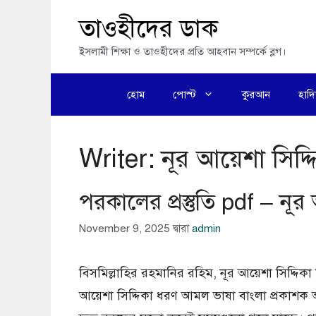
এড়িেয়
তাওহীদের ডাক
লেখায়
ইসলামী শিক্ষা ও তাওহীদের প্রতি আহবান সম্পর্কে ব্লগ।
যান
হোম
পোস্ট
কুরআন
হাদ
Writer:
নূর আয়েশা সিদ্দ
পরকালের প্রস্তুতি pdf – নূর 
November 9, 2025
দ্বারা
admin
বিসমিল্লাহির রহমানির রহিম, নূর আয়েশা সিদ্
আয়েশা সিদ্দিকা ধরণ আমল ভাষা বাংলা প্রকা