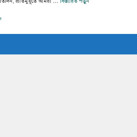
তিদিন, প্রতিমুহূর্তে আমরা …
বিস্তারিত পড়ুন
e