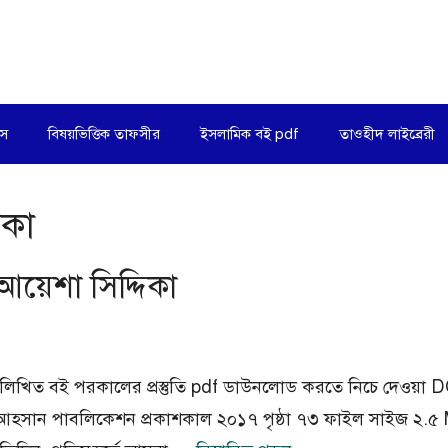
িস
বিষয়ভিত্তিক তাফসীর
ইসলামিক বই pdf
তাওহীদ লাইব্রেরী
িকা
আয়েশা সিদ্দিকা
দিকা লিখিত বই পরকালের প্রস্তুতি pdf ডাউনলোড করতে নিচে দেও
শক আহসান পাবলিকেশন প্রকাশকাল ২০১৭ পৃষ্ঠা ৭৩ ফাইল সাইজ ২