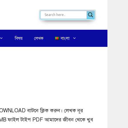
বিষয়
লেখক
বাংলা
য়া DOWNLOAD বাটনে ক্লিক করুন। লেখক নূর
.৫ MB ফাইল টাইপ PDF আমাদের জীবন থেকে খুব