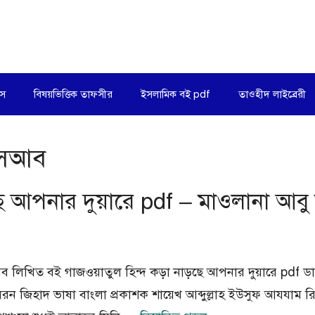
িস
বিষয়ভিত্তিক তাফসীর
ইসলামিক বই pdf
তাওহীদ লাইব্রেরী
ুসআব
়ছে আপনার দুয়ারে pdf – মাওলানা আব
সআব লিখিত বই গাজওয়াতুল হিন্দ কড়া নাড়ছে আপনার দুয়ারে
জিহাদ ভাষা বাংলা প্রকাশক শায়েখ আব্দুল্লাহ ইউসুফ আযযাম রিসার