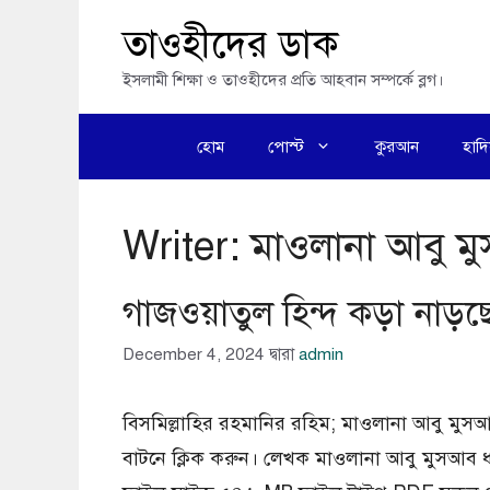
এড়িেয়
তাওহীদের ডাক
লেখায়
ইসলামী শিক্ষা ও তাওহীদের প্রতি আহবান সম্পর্কে ব্লগ।
যান
হোম
পোস্ট
কুরআন
হাদ
Writer:
মাওলানা আবু ম
গাজওয়াতুল হিন্দ কড়া নাড
December 4, 2024
দ্বারা
admin
বিসমিল্লাহির রহমানির রহিম; মাওলানা আবু মু
বাটনে ক্লিক করুন। লেখক মাওলানা আবু মুসআব ধরন 