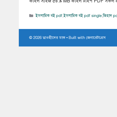
ফাইল সাইজ ৫৪.৯ MB ফাইল টাইপ PDF সকল প্রশ
বিভাগ
ইসলামিক বই pdf
,
ইসলামিক বই pdf single
,
জিহাদ p
সমূহ
© 2026 তাওহীদের ডাক
• Built with
জেনারেটপ্রেস