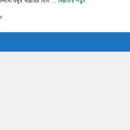
ংসা শুধুই আল্লাহর যিনি …
বিস্তারিত পড়ুন
df