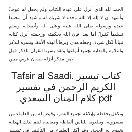
الحمد لله الذي أنزل على عبده الكتاب ولم يجعل له عوجا.ً
وأشهد أن لا إله إلا الله وحده لا شريك له وأشهد أن محمداً
عبده ورسوله صلى الله عليه وعلى آله وأصحابه وسلم
تسليماً كثيرا.ً أما بعد: فإن الله بحكمته ورحمته أنزل كتابه
تبياناً لكل شيء، وجعله هدى وبرهاناً لهذه الأمة، ويسره للذكر
والتلاوة والهداية بجميع أنواعها ولقد يسرنا القرآن للذكر فهل
من مدكر أنزله بلسان عربي مبين،
Tafsir al Saadi. كتاب تيسير
الكريم الرحمن في تفسير
كلام المنان السعدي pdf
وتكفل بحفظه وإبلاغه لجميع البشر، وقيض له من العلماء من
يفسرونه، ويبلغونه للناس ألفاظه ومعانيه، لتتم بذلك الهداية
وتقوم به الحجة. وقد أكثر العلماء من التأليف في تفسير