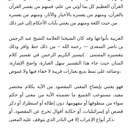
القرآن العظيم كل بما أوتي من علم، فمنهم من يفسر القرآن
بالقرآن، ومنهم من يفسره بالأخبار والآثار، ومنهم من يفسره
من حيث اللغة ومنهم من يعتني بآيات الأحكام إلى غير ذلك.
العربية بأنواعها وقد كان الشيخنا العلامة الشيخ عبد الرحمن
بن ناصر السعدي — رحمه الله – من ذلك حظ وافر وذلك
بتفسيره المسمى : )تيسير الكريم الرحمن في تفسير كلام
المنان حيث جاء هذا التفسير سهل العبارة، واضح الإشارة،
وصاغه على نمط بديع بعبارات قريبة لا خفاء فيها ولا غموض،
فهو يعتني بإيضاح المعنى المقصود من الآية بكلام مختصر
مفید، مستوعب الجميع ما تضمنته الآية من معنى أو حكم
سواء من منطوقها أو مفهومها، دون إطالة أو استطراد أو ذكر
قصص أو إسرائيليات، أو حكاية أقوال تخرج عن المقصود، أو
ذكر أنواع الإعراب إلا في النادر الذي يتوقف عليه المعنى،