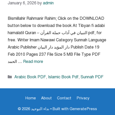
January 6, 2026
by
admin
Bismillahir Rahmanir Rahim; Click on the DOWNLOAD
button below to download the book At Tibyan fi adabi
hamalatil Quran – التبيان في آداب حملة القرآن pdf, for
free. Writer Imam Nawawi Category Sunnah Language
Arabic Publisher دار المؤيد دار البيان Publish Date 19
Feb 2010 Pages 237 File Size 5 MB File Type PDF
Read more
الحمد …
Categories
Arabic Book PDF
,
Islamic Book Pdf
,
Sunnah PDF
Home
About
Contact
Privacy
GeneratePress
• Built with
© 2026 نداء التوحيد