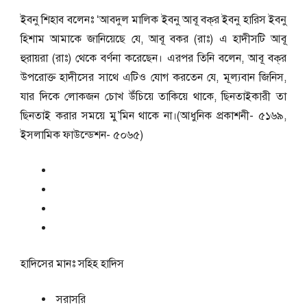
ইবনু শিহাব বলেনঃ ‘আবদুল মালিক ইবনু আবূ বক্‌র ইবনু হারিস ইবনু
হিশাম আমাকে জানিয়েছে যে, আবূ বকর (রাঃ) এ হাদীসটি আবূ
হুরায়রা (রাঃ) থেকে বর্ণনা করেছেন। এরপর তিনি বলেন, আবূ বক্‌র
উপরোক্ত হাদীসের সাথে এটিও যোগ করতেন যে, মূল্যবান জিনিস,
যার দিকে লোকজন চোখ উঁচিয়ে তাকিয়ে থাকে, ছিনতাইকারী তা
ছিনতাই করার সময়ে মু’মিন থাকে না।(আধুনিক প্রকাশনী- ৫১৬৯,
ইসলামিক ফাউন্ডেশন- ৫০৬৫)
হাদিসের মানঃ
সহিহ হাদিস
সরাসরি