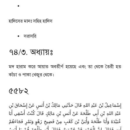
হাদিসের মানঃ
সহিহ হাদিস
সরাসরি
৭৪/৩. অধ্যায়ঃ
মদ হারাম করে আয়াত অবতীর্ণ হয়েছে এবং তা থেকে তৈরী হত
কাঁচা ও পাকা খেজুর থেকে।
৫৫৮২
إِسْمَاعِيلُ بْنُ عَبْدِ اللهِ قَالَ حَدَّثَنِي مَالِكُ بْنُ أَنَسٍ عَنْ إِسْحَاقَ بْنِ
عَبْدِ اللهِ بْنِ أَبِي طَلْحَةَ عَنْ أَنَسِ بْنِ مَالِكٍ قَالَ كُنْتُ أَسْقِي أَبَا
عُبَيْدَةَ وَأَبَا طَلْحَةَ وَأُبَيَّ بْنَ كَعْبٍ مِنْ فَضِيخِ زَهْوٍ وَتَمْرٍ فَجَاءَهُمْ
آتٍ فَقَالَ إِنَّ الْخَمْرَ قَدْ حُرِّمَتْ فَقَالَ أَبُو طَلْحَةَ قُمْ يَا أَنَسُ