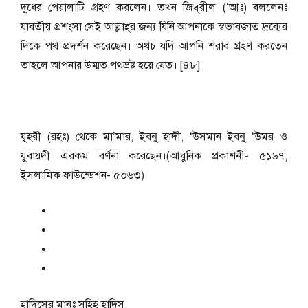
দুধের পেয়ালাটি গ্রহণ করলেন। তখন জিব্‌রীল (‘আঃ) বললেনঃ
যাবতীয় প্রশংসা সেই আল্লাহ্‌র জন্য যিনি আপনাকে স্বভাবজাত দ্রব্যের
দিকে পথ প্রদর্শন করেছেন। অথচ যদি আপনি শরাব গ্রহণ করতেন
তাহলে আপনার উম্মত পথভ্রষ্ট হয়ে যেত। [৪৮]
যুহরী (রহঃ) থেকে মা’মার, ইবনু হাদী, ‘উসমান ইবনু ‘উমর ও
যুবায়দী এরকম বর্ণনা করেছেন।(আধুনিক প্রকাশনী- ৫১৬৭,
ইসলামিক ফাউন্ডেশন- ৫০৬৩)
হাদিসের মানঃ
সহিহ হাদিস