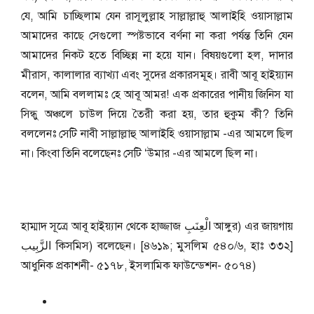
যে, আমি চাচ্ছিলাম যেন রাসূলুল্লাহ সাল্লাল্লাহু আলাইহি ওয়াসাল্লাম
আমাদের কাছে সেগুলো স্পষ্টভাবে বর্ণনা না করা পর্যন্ত তিনি যেন
আমাদের নিকট হতে বিচ্ছিন্ন না হয়ে যান। বিষয়গুলো হল, দাদার
মীরাস, কালালার ব্যাখ্যা এবং সুদের প্রকারসমূহ। রাবী আবূ হাইয়্যান
বলেন, আমি বললামঃ হে আবূ আমর! এক প্রকারের পানীয় জিনিস যা
সিন্ধু অঞ্চলে চাউল দিয়ে তৈরী করা হয়, তার হুকুম কী? তিনি
বললেনঃ সেটি নাবী সাল্লাল্লাহু আলাইহি ওয়াসাল্লাম -এর আমলে ছিল
না। কিংবা তিনি বলেছেনঃ সেটি ‘উমার -এর আমলে ছিল না।
হাম্মাদ সূত্রে আবূ হাইয়্যান থেকে হাজ্জাজ الْعِنَبِ আঙ্গুর) এর জায়গায়
الزَّبِيب কিসমিস) বলেছেন। [৪৬১৯; মুসলিম ৫৪০/৬, হাঃ ৩৩২]
আধুনিক প্রকাশনী- ৫১৭৮, ইসলামিক ফাউন্ডেশন- ৫০৭৪)