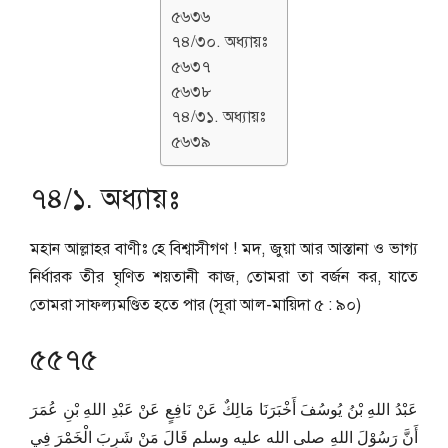
৫৬৩৬
৭৪/৩০. অধ্যায়ঃ
৫৬৩৭
৫৬৩৮
৭৪/৩১. অধ্যায়ঃ
৫৬৩৯
৭৪/১. অধ্যায়ঃ
মহান আল্লাহর বাণীঃ হে বিশ্বাসীগণ ! মদ, জুয়া আর আস্তানা ও ভাগ্য
নির্ধারক তীর ঘৃণিত শয়তানী কাজ, তোমরা তা বর্জন কর, যাতে
তোমরা সাফল্যমণ্ডিত হতে পার (সূরা আল-মায়িদা ৫ : ৯০)
৫৫৭৫
عَبْدُ اللهِ بْنُ يُوسُفَ أَخْبَرَنَا مَالِكٌ عَنْ نَافِعٍ عَنْ عَبْدِ اللهِ بْنِ عُمَرَ
أَنَّ رَسُوْلَ اللهِ صلى الله عليه وسلم قَالَ مَنْ شَرِبَ الْخَمْرَ فِي