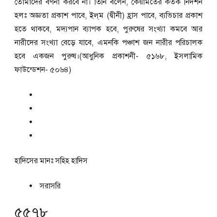
তোমাদের বর্ণনা করবে না। তিনি বলেন, কেয়ামতের কতক নিদর্শন
হলঃ অজ্ঞতা প্রকাশ পাবে‌, ইল্‌ম (দ্বীনী) হ্রাস পাবে, ব্যভিচার প্রকাশ
হতে থাকবে, মদ্যপান ব্যাপক হবে, পুরুষের সংখ্যা কমবে আর
নারীদের সংখ্যা বেড়ে যাবে, এমনকি পঞ্চাশ জন নারীর পরিচালক
হবে একজন পুরুষ।(আধুনিক প্রকাশনী- ৫১৬৮, ইসলামিক
ফাউন্ডেশন- ৫০৬৪)
হাদিসের মানঃ
সহিহ হাদিস
সরাসরি
৫৫৭৮