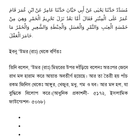
مُسَدَّدٌ حَدَّثَنَا يَحْيٰى عَنْ أَبِي حَيَّانَ حَدَّثَنَا عَامِرٌ عَنْ ابْنِ عُمَرَ قَامَ
عُمَرُ عَلَى الْمِنْبَرِ فَقَالَ أَمَّا بَعْدُ نَزَلَ تَحْرِيمُ الْخَمْرِ وَهِيَ مِنْ
خَمْسَةٍ الْعِنَبِ وَالتَّمْرِ وَالْعَسَلِ وَالْحِنْطَةِ وَالشَّعِيرِ وَالْخَمْرُ مَا
خَامَرَ الْعَقْلَ.
ইবনু ‘উমর (রাঃ) থেকে বর্ণিতঃ
তিনি বলেন, ‘উমর (রাঃ) মিম্বরের উপর দাঁড়িয়ে বলেনঃ অতঃপর জেনে
রাখ মদ হারাম করে আয়াত অবতীর্ণ হয়েছে। আর তা তৈরী হয় পাঁচ
রকম জিনিস থেকেঃ আঙ্গুর, খেজুর, মধু, গম ও যব। আর মদ হল, যা
বুদ্ধিকে বিলোপ করে।(আধুনিক প্রকাশনী- ৫১৭২, ইসলামিক
ফাউন্ডেশন- ৫০৬৮)