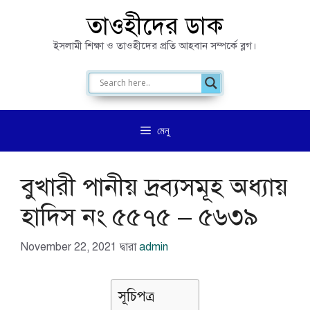
এড়িেয়
তাওহীদের ডাক
লেখায়
ইসলামী শিক্ষা ও তাওহীদের প্রতি আহবান সম্পর্কে ব্লগ।
যান
মেনু
বুখারী পানীয় দ্রব্যসমূহ অধ্যায়
হাদিস নং ৫৫৭৫ – ৫৬৩৯
November 22, 2021
দ্বারা
admin
সূচিপত্র