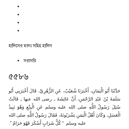
হাদিসের মানঃ
সহিহ হাদিস
সরাসরি
৫৫৮৬
حَدَّثَنَا أَبُو الْيَمَانِ، أَخْبَرَنَا شُعَيْبٌ، عَنِ الزُّهْرِيِّ، قَالَ أَخْبَرَنِي أَبُو
سَلَمَةَ بْنُ عَبْدِ الرَّحْمَنِ، أَنَّ عَائِشَةَ ـ رضى الله عنها ـ قَالَتْ
سُئِلَ رَسُولُ اللَّهِ صلى الله عليه وسلم عَنِ الْبِتْعِ وَهْوَ نَبِيذُ
الْعَسَلِ، وَكَانَ أَهْلُ الْيَمَنِ يَشْرَبُونَهُ، فَقَالَ رَسُولُ اللَّهِ صلى الله
عليه وسلم ‏ “‏ كُلُّ شَرَابٍ أَسْكَرَ فَهْوَ حَرَامٌ ‏”‏‏.‏