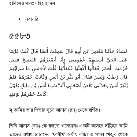
হাদিসের মানঃ
সহিহ হাদিস
সরাসরি
৫৫৮৩
مُسَدَّدٌ حَدَّثَنَا مُعْتَمِرٌ عَنْ أَبِيهِ قَالَ سَمِعْتُ أَنَسًا قَالَ كُنْتُ قَائِمًا
عَلَى الْحَيِّ أَسْقِيهِمْ عُمُومَتِي وَأَنَا أَصْغَرُهُمْ الْفَضِيخَ فَقِيلَ
حُرِّمَتْ الْخَمْرُ فَقَالُوا أَكْفِئْهَا فَكَفَأْتُهَا قُلْتُ لأ÷َنَسٍ مَا شَرَابُهُمْ
قَالَ رُطَبٌ وَبُسْرٌ فَقَالَ أَبُو بَكْرِ بْنُ أَنَسٍ وَكَانَتْ خَمْرَهُمْ فَلَمْ
يُنْكِرْ أَنَسٌ وَحَدَّثَنِي بَعْضُ أَصْحَابِي أَنَّه“ سَمِعَ أَنَسَ بْنَ مَالِكٍ يَقُوْلُ
كَانَتْ خَمْرَهُمْ يَوْمَئِذٍ.
মু‘তামির তার পিতার সূত্রে আনাস (রাঃ) থেকে বর্ণিতঃ
তিনি আনাস (রাঃ)-কে বলতে শুনেছেনঃ একটি আসরে দাঁড়িয়ে আমি
তাদের অর্থাৎ চাচাদের ‘ফাযীখ’ অর্থাৎ কাঁচা ও পাকা খেজুর থেকে