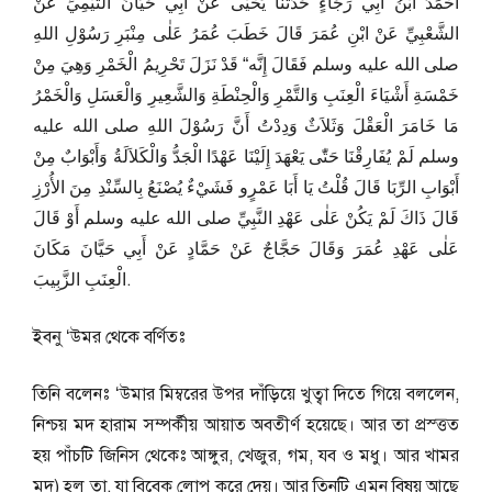
أَحْمَدُ ابْنُ أَبِي رَجَاءٍ حَدَّثَنَا يَحْيٰى عَنْ أَبِي حَيَّانَ التَّيْمِيِّ عَنْ
الشَّعْبِيِّ عَنْ ابْنِ عُمَرَ قَالَ خَطَبَ عُمَرُ عَلٰى مِنْبَرِ رَسُوْلِ اللهِ
صلى الله عليه وسلم فَقَالَ إِنَّه“ قَدْ نَزَلَ تَحْرِيمُ الْخَمْرِ وَهِيَ مِنْ
خَمْسَةِ أَشْيَاءَ الْعِنَبِ وَالتَّمْرِ وَالْحِنْطَةِ وَالشَّعِيرِ وَالْعَسَلِ وَالْخَمْرُ
مَا خَامَرَ الْعَقْلَ وَثَلاَثٌ وَدِدْتُ أَنَّ رَسُوْلَ اللهِ صلى الله عليه
وسلم لَمْ يُفَارِقْنَا حَتّٰى يَعْهَدَ إِلَيْنَا عَهْدًا الْجَدُّ وَالْكَلاَلَةُ وَأَبْوَابٌ مِنْ
أَبْوَابِ الرِّبَا قَالَ قُلْتُ يَا أَبَا عَمْرٍو فَشَيْءٌ يُصْنَعُ بِالسِّنْدِ مِنَ الأُرْزِ
قَالَ ذَاكَ لَمْ يَكُنْ عَلٰى عَهْدِ النَّبِيِّ صلى الله عليه وسلم أَوْ قَالَ
عَلٰى عَهْدِ عُمَرَ وَقَالَ حَجَّاجٌ عَنْ حَمَّادٍ عَنْ أَبِي حَيَّانَ مَكَانَ
الْعِنَبِ الزَّبِيبَ.
ইবনু ‘উমর থেকে বর্ণিতঃ
তিনি বলেনঃ ‘উমার মিম্বরের উপর দাঁড়িয়ে খুত্বা দিতে গিয়ে বললেন,
নিশ্চয় মদ হারাম সম্পর্কীয় আয়াত অবতীর্ণ হয়েছে। আর তা প্রস্ত্তত
হয় পাঁচটি জিনিস থেকেঃ আঙ্গুর, খেজুর, গম, যব ও মধু। আর খামর
মদ) হল তা, যা বিবেক লোপ করে দেয়। আর তিনটি এমন বিষয় আছে