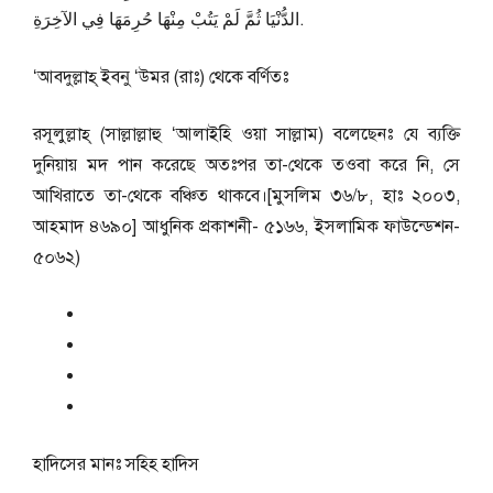
الدُّنْيَا ثُمَّ لَمْ يَتُبْ مِنْهَا حُرِمَهَا فِي الآخِرَةِ.
‘আবদুল্লাহ্‌ ইবনু ‘উমর (রাঃ) থেকে বর্ণিতঃ
রসূলুল্লাহ্‌ (সাল্লাল্লাহু ‘আলাইহি ওয়া সাল্লাম) বলেছেনঃ যে ব্যক্তি
দুনিয়ায় মদ পান করেছে অতঃপর তা-থেকে তওবা করে নি, সে
আখিরাতে তা-থেকে বঞ্চিত থাকবে।[মুসলিম ৩৬/৮, হাঃ ২০০৩,
আহমাদ ৪৬৯০] আধুনিক প্রকাশনী- ৫১৬৬, ইসলামিক ফাউন্ডেশন-
৫০৬২)
হাদিসের মানঃ
সহিহ হাদিস