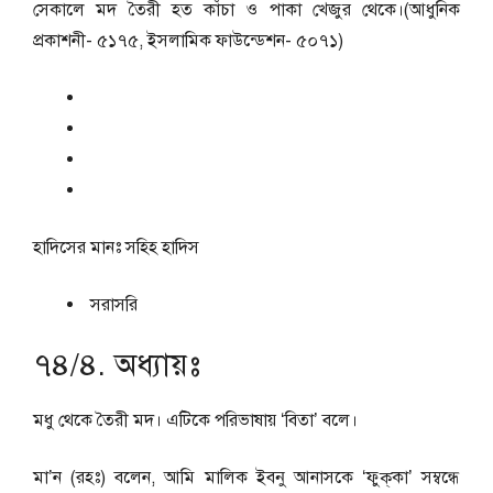
সেকালে মদ তৈরী হত কাঁচা ও পাকা খেজুর থেকে।(আধুনিক
প্রকাশনী- ৫১৭৫, ইসলামিক ফাউন্ডেশন- ৫০৭১)
হাদিসের মানঃ
সহিহ হাদিস
সরাসরি
৭৪/৪. অধ্যায়ঃ
মধু থেকে তৈরী মদ। এটিকে পরিভাষায় ‘বিতা’ বলে।
মা’ন (রহঃ) বলেন, আমি মালিক ইবনু আনাসকে ‘ফুক্‌কা’ সম্বন্ধে