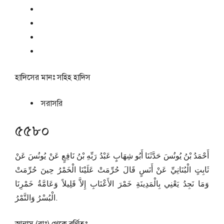
হাদিসের মানঃ
সহিহ হাদিস
সরাসরি
৫৫৮০
أَحْمَدُ بْنُ يُونُسَ حَدَّثَنَا أَبُو شِهَابٍ عَبْدُ رَبِّهِ بْنُ نَافِعٍ عَنْ يُونُسَ عَنْ
ثَابِتٍ الْبُنَانِيِّ عَنْ أَنَسٍ قَالَ حُرِّمَتْ عَلَيْنَا الْخَمْرُ حِينَ حُرِّمَتْ
وَمَا نَجِدُ يَعْنِي بِالْمَدِينَةِ خَمْرَ الأَعْنَابِ إِلاَّ قَلِيلاً وَعَامَّةُ خَمْرِنَا
الْبُسْرُ وَالتَّمْرُ.