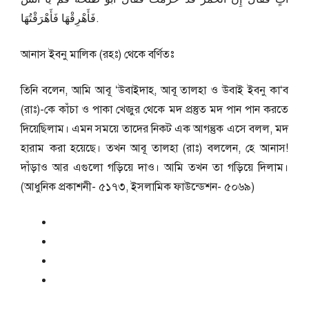
فَأَهْرِقْهَا فَأَهْرَقْتُهَا.
আনাস ইবনু মালিক (রহঃ) থেকে বর্ণিতঃ
তিনি বলেন, আমি আবূ ‘উবাইদাহ, আবূ তালহা ও উবাই ইবনু কা‘ব
(রাঃ)-কে কাঁচা ও পাকা খেজুর থেকে মদ প্রস্তুত মদ পান পান করতে
দিয়েছিলাম। এমন সময়ে তাদের নিকট এক আগন্তুক এসে বলল, মদ
হারাম করা হয়েছে। তখন আবূ তালহা (রাঃ) বললেন, হে আনাস!
দাঁড়াও আর এগুলো গড়িয়ে দাও। আমি তখন তা গড়িয়ে দিলাম।
(আধুনিক প্রকাশনী- ৫১৭৩, ইসলামিক ফাউন্ডেশন- ৫০৬৯)