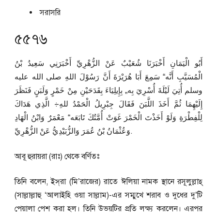
সরাসরি
৫৫৭৬
أَبُو الْيَمَانِ أَخْبَرَنَا شُعَيْبٌ عَنْ الزُّهْرِيِّ أَخْبَرَنِي سَعِيدُ بْنُ
الْمُسَيَّبِ أَنَّه“ سَمِعَ أَبَا هُرَيْرَةَ أَنَّ رَسُوْلَ اللهِ صلى الله عليه
وسلم أُتِيَ لَيْلَةَ أُسْرِيَ بِه„ بِإِيلِيَاءَ بِقَدَحَيْنِ مِنْ خَمْرٍ وَلَبَنٍ فَنَظَرَ
إِلَيْهِمَا ثُمَّ أَخَذَ اللَّبَنَ فَقَالَ جِبْرِيلُ الْحَمْدُ للهِ÷ الَّذِي هَدَاكَ
لِلْفِطْرَةِ وَلَوْ أَخَذْتَ الْخَمْرَ غَوَتْ أُمَّتُكَ تَابَعَه“ مَعْمَرٌ وَابْنُ الْهَادِ
وَعُثْمَانُ بْنُ عُمَرَ وَالزُّبَيْدِيُّ عَنْ الزُّهْرِيِّ.
আবূ হুরায়রা (রাঃ) থেকে বর্ণিতঃ
তিনি বলেন, ইস্‌রা (মি’রাজের) রাতে ঈলিয়া নামক স্থানে রসূলুল্লাহ্‌
(সাল্লাল্লাহু ‘আলাইহি ওয়া সাল্লাম)-এর সম্মুখে শরাব ও দুধের দু’টি
পেয়ালা পেশ করা হল। তিনি উভয়টির প্রতি লক্ষ্য করলেন। এরপর