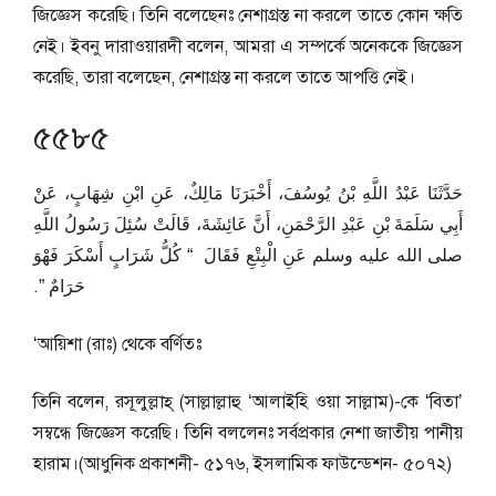
জিজ্ঞেস করেছি। তিনি বলেছেনঃ নেশাগ্রস্ত না করলে তাতে কোন ক্ষতি
নেই। ইবনু দারাওয়ারদী বলেন, আমরা এ সম্পর্কে অনেককে জিজ্ঞেস
করেছি, তারা বলেছেন, নেশাগ্রস্ত না করলে তাতে আপত্তি নেই।
৫৫৮৫
حَدَّثَنَا عَبْدُ اللَّهِ بْنُ يُوسُفَ، أَخْبَرَنَا مَالِكٌ، عَنِ ابْنِ شِهَابٍ، عَنْ
أَبِي سَلَمَةَ بْنِ عَبْدِ الرَّحْمَنِ، أَنَّ عَائِشَةَ، قَالَتْ سُئِلَ رَسُولُ اللَّهِ
صلى الله عليه وسلم عَنِ الْبِتْعِ فَقَالَ ‏ “‏ كُلُّ شَرَابٍ أَسْكَرَ فَهْوَ
حَرَامٌ ‏”‏‏.‏
‘আয়িশা (রাঃ) থেকে বর্ণিতঃ
তিনি বলেন, রসূলুল্লাহ্‌ (সাল্লাল্লাহু ‘আলাইহি ওয়া সাল্লাম)-কে ‘বিতা’
সম্বন্ধে জিজ্ঞেস করেছি। তিনি বললেনঃ সর্বপ্রকার নেশা জাতীয় পানীয়
হারাম।(আধুনিক প্রকাশনী- ৫১৭৬, ইসলামিক ফাউন্ডেশন- ৫০৭২)