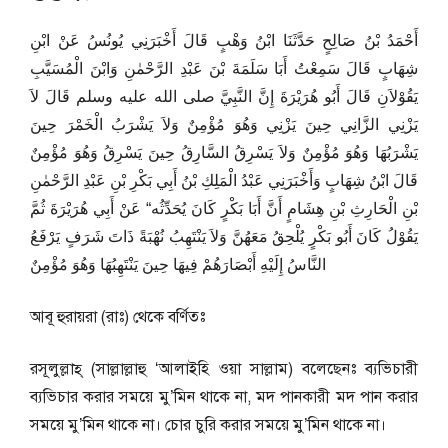
أَحْمَدُ بْنُ صَالِحٍ حَدَّثَنَا ابْنُ وَهْبٍ قَالَ أَخْبَرَنِي يُونُسُ عَنْ ابْنِ
شِهَابٍ قَالَ سَمِعْتُ أَبَا سَلَمَةَ بْنَ عَبْدِ الرَّحْمٰنِ وَابْنَ الْمُسَيَّبِ
يَقُوْلاَنِ قَالَ أَبُو هُرَيْرَةَ إِنَّ النَّبِيَّ صلى الله عليه وسلم قَالَ لاَ
يَزْنِي الزَّانِي حِينَ يَزْنِي وَهُوَ مُؤْمِنٌ وَلاَ يَشْرَبُ الْخَمْرَ حِينَ
يَشْرَبُهَا وَهُوَ مُؤْمِنٌ وَلاَ يَسْرِقُ السَّارِقُ حِينَ يَسْرِقُ وَهُوَ مُؤْمِنٌ
قَالَ ابْنُ شِهَابٍ وَأَخْبَرَنِي عَبْدُ الْمَلِكِ بْنُ أَبِي بَكْرِ بْنِ عَبْدِ الرَّحْمٰنِ
بْنِ الْحَارِثِ بْنِ هِشَامٍ أَنَّ أَبَا بَكْرٍ كَانَ يُحَدِّثُه“ عَنْ أَبِي هُرَيْرَةَ ثُمَّ
يَقُوْلُ كَانَ أَبُو بَكْرٍ يُلْحِقُ مَعَهُنَّ وَلاَ يَنْتَهِبُ نُهْبَةً ذَاتَ شَرَفٍ يَرْفَعُ
النَّاسُ إِلَيْهِ أَبْصَارَهُمْ فِيهَا حِينَ يَنْتَهِبُهَا وَهُوَ مُؤْمِنٌ
আবূ হুরায়রা (রাঃ) থেকে বর্ণিতঃ
রসূলুল্লাহ্‌ (সাল্লাল্লাহু ‘আলাইহি ওয়া সাল্লাম) বলেছেনঃ ব্যভিচারী
ব্যভিচার করার সময়ে মু’মিন থাকে না, মদ পানকারী মদ পান করার
সময়ে মু’মিন থাকে না। চোর চুরি করার সময়ে মু’মিন থাকে না।