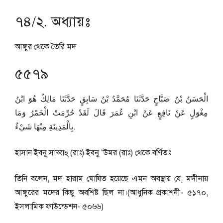
৭৪/২. অধ্যায়ঃ
আঙ্গুর থেকে তৈরি মদ
৫৫৭৯
الْحَسَنُ بْنُ صَبَّاحٍ حَدَّثَنَا مُحَمَّدُ بْنُ سَابِقٍ حَدَّثَنَا مَالِكٌ هُوَ ابْنُ
مِغْوَلٍ عَنْ نَافِعٍ عَنْ ابْنِ عُمَرَ قَالَ لَقَدْ حُرِّمَتْ الْخَمْرُ وَمَا
بِالْمَدِينَةِ مِنْهَا شَيْءٌ.
হাসান ইবনু সাব্বাহ্‌ (রাঃ) ইবনু ‘উমর (রাঃ) থেকে বর্ণিতঃ
তিনি বলেন, মদ হারাম ঘোষিত হয়েছে এমন অবস্থায় যে, মদীনায়
আঙ্গুরের মদের কিছু অবশিষ্ট ছিল না।(আধুনিক প্রকাশনী- ৫১৭০,
ইসলামিক ফাউন্ডেশন- ৫০৬৬)