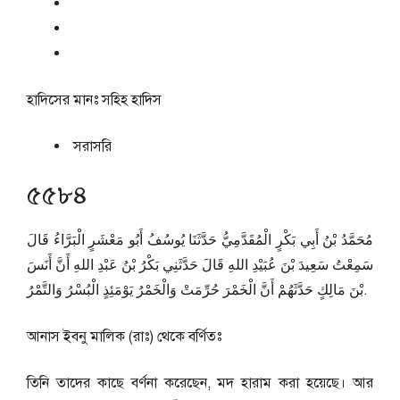
হাদিসের মানঃ
সহিহ হাদিস
সরাসরি
৫৫৮৪
مُحَمَّدُ بْنُ أَبِي بَكْرٍ الْمُقَدَّمِيُّ حَدَّثَنَا يُوسُفُ أَبُو مَعْشَرٍ الْبَرَّاءُ قَالَ
سَمِعْتُ سَعِيدَ بْنَ عُبَيْدِ اللهِ قَالَ حَدَّثَنِي بَكْرُ بْنُ عَبْدِ اللهِ أَنَّ أَنَسَ
بْنَ مَالِكٍ حَدَّثَهُمْ أَنَّ الْخَمْرَ حُرِّمَتْ وَالْخَمْرُ يَوْمَئِذٍ الْبُسْرُ وَالتَّمْرُ.
আনাস ইবনু মালিক (রাঃ) থেকে বর্ণিতঃ
তিনি তাদের কাছে বর্ণনা করেছেন, মদ হারাম করা হয়েছে। আর