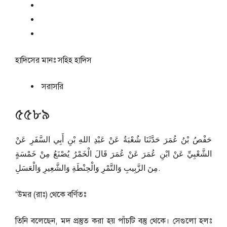
হাদিসের মানঃ
সহিহ হাদিস
সরাসরি
৫৫৮৯
حَفْصُ بْنُ عُمَرَ حَدَّثَنَا شُعْبَةُ عَنْ عَبْدِ اللهِ بْنِ أَبِي السَّفَرِ عَنْ
الشَّعْبِيِّ عَنْ ابْنِ عُمَرَ عَنْ عُمَرَ قَالَ الْخَمْرُ يُصْنَعُ مِنْ خَمْسَةٍ
مِنَ الزَّبِيبِ وَالتَّمْرِ وَالْحِنْطَةِ وَالشَّعِيرِ وَالْعَسَلِ.
‘উমর (রাঃ) থেকে বর্ণিতঃ
তিনি বলেছেন, মদ প্রস্তুত করা হয় পাঁচটি বস্তু থেকে। সেগুলো হলঃ