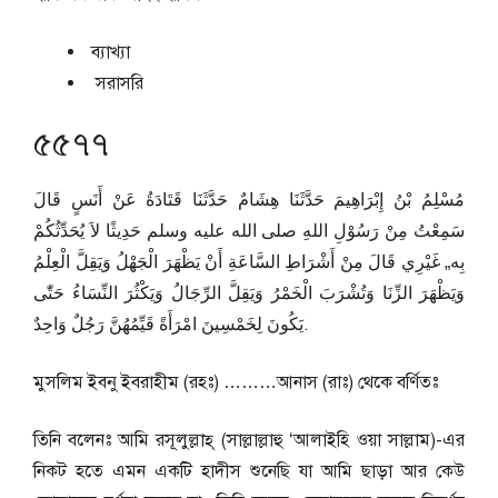
ব্যাখ্যা
সরাসরি
৫৫৭৭
مُسْلِمُ بْنُ إِبْرَاهِيمَ حَدَّثَنَا هِشَامٌ حَدَّثَنَا قَتَادَةُ عَنْ أَنَسٍ قَالَ
سَمِعْتُ مِنْ رَسُوْلِ اللهِ صلى الله عليه وسلم حَدِيثًا لاَ يُحَدِّثُكُمْ
بِه„ غَيْرِي قَالَ مِنْ أَشْرَاطِ السَّاعَةِ أَنْ يَظْهَرَ الْجَهْلُ وَيَقِلَّ الْعِلْمُ
وَيَظْهَرَ الزِّنَا وَتُشْرَبَ الْخَمْرُ وَيَقِلَّ الرِّجَالُ وَيَكْثُرَ النِّسَاءُ حَتّٰى
يَكُونَ لِخَمْسِينَ امْرَأَةً قَيِّمُهُنَّ رَجُلٌ وَاحِدٌ.
মুসলিম ইবনু ইবরাহীম (রহঃ) ………আনাস (রাঃ) থেকে বর্ণিতঃ
তিনি বলেনঃ আমি রসূলুল্লাহ্‌ (সাল্লাল্লাহু ‘আলাইহি ওয়া সাল্লাম)-এর
নিকট হতে এমন একটি হাদীস শুনেছি যা আমি ছাড়া আর কেউ