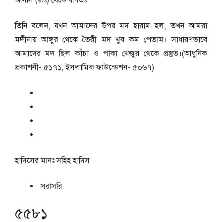
আনাস (রাঃ) থেকে বর্ণিতঃ
তিনি বলেন, যখন আমাদের উপর মদ হারাম হল, তখন আমরা
মদীনায় আঙ্গুর থেকে তৈরী মদ খুব কম পেতাম। সাধারণভাবে
আমাদের মদ ছিল কাঁচা ও পাকা খেজুর থেকে প্রস্তুত।(আধুনিক
প্রকাশনী- ৫১৭১, ইসলামিক ফাউন্ডেশন- ৫০৬৭)
হাদিসের মানঃ
সহিহ হাদিস
সরাসরি
৫৫৮১