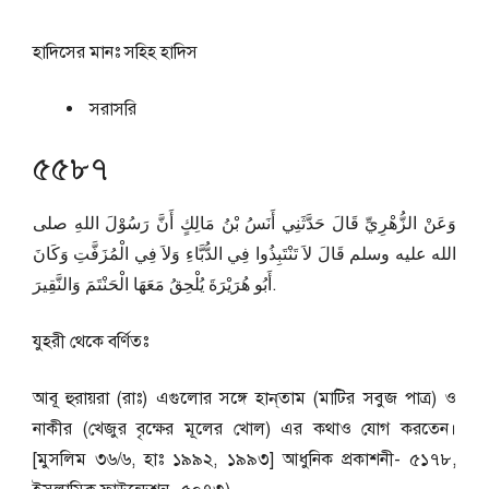
হাদিসের মানঃ
সহিহ হাদিস
সরাসরি
৫৫৮৭
وَعَنْ الزُّهْرِيِّ قَالَ حَدَّثَنِي أَنَسُ بْنُ مَالِكٍ أَنَّ رَسُوْلَ اللهِ صلى
الله عليه وسلم قَالَ لاَ تَنْتَبِذُوا فِي الدُّبَّاءِ وَلاَ فِي الْمُزَفَّتِ وَكَانَ
أَبُو هُرَيْرَةَ يُلْحِقُ مَعَهَا الْحَنْتَمَ وَالنَّقِيرَ.
যুহরী থেকে বর্ণিতঃ
আবূ হুরায়রা (রাঃ) এগুলোর সঙ্গে হান্‌তাম (মাটির সবুজ পাত্র) ও
নাকীর (খেজুর বৃক্ষের মূলের খোল) এর কথাও যোগ করতেন।
[মুসলিম ৩৬/৬, হাঃ ১৯৯২, ১৯৯৩] আধুনিক প্রকাশনী- ৫১৭৮,