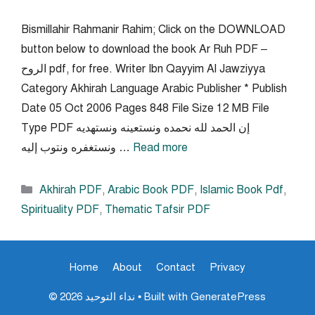
Bismillahir Rahmanir Rahim; Click on the DOWNLOAD
button below to download the book Ar Ruh PDF –
الروح pdf, for free. Writer Ibn Qayyim Al Jawziyya
Category Akhirah Language Arabic Publisher * Publish
Date 05 Oct 2006 Pages 848 File Size 12 MB File
Type PDF إن الحمد لله نحمده ونستعينه ونستهديه
Read more
ونستغفره ونتوب إليه …
Categories
Akhirah PDF
,
Arabic Book PDF
,
Islamic Book Pdf
,
Spirituality PDF
,
Thematic Tafsir PDF
Home
About
Contact
Privacy
GeneratePress
• Built with
© 2026 نداء التوحيد