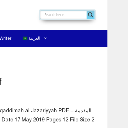
العربية
Writer
ah PDF
 Al Muqaddimah al Jazariyyah PDF