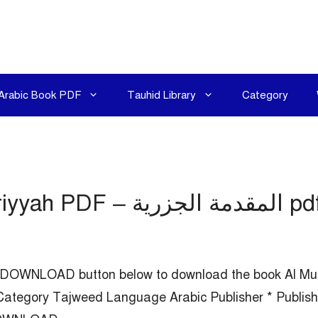
Arabic Book PDF
Tauhid Library
Category
Al Muqaddimah al Jazariyy – المقدمة الجزرية pdf
ick on the DOWNLOAD button below to download the book