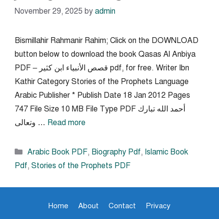
November 29, 2025
by
admin
Bismillahir Rahmanir Rahim; Click on the DOWNLOAD
button below to download the book Qasas Al Anbiya
PDF – قصص الأنبياء ابن كثير pdf, for free. Writer Ibn
Kathir Category Stories of the Prophets Language
Arabic Publisher * Publish Date 18 Jan 2012 Pages
747 File Size 10 MB File Type PDF أحمد الله تبارك
Read more
وتعالى …
Categories
Arabic Book PDF
,
Biography Pdf
,
Islamic Book
Pdf
,
Stories of the Prophets PDF
Home
About
Contact
Privacy