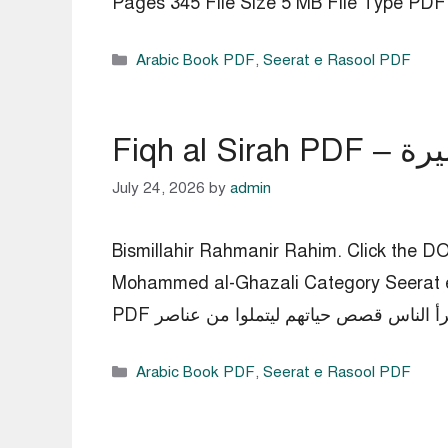
Categories
Arabic Book PDF
,
Seerat e Rasool PDF
July 24, 2026
by
admin
Bismillahir Rahm – فقه السيرة pdf for free. Writer
Mohammed al-Ghazali Category Seerat e 
Categories
Arabic Book PDF
,
Seerat e Rasool PDF